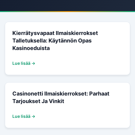
Kierrätysvapaat Ilmaiskierrokset
Talletuksella: Käytännön Opas
Kasinoeduista
Lue lisää →
Casinonetti Ilmaiskierrokset: Parhaat
Tarjoukset Ja Vinkit
Lue lisää →