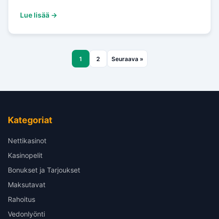
Lue lisää →
1
2
Seuraava »
Kategoriat
Nettikasinot
Kasinopelit
Bonukset ja Tarjoukset
Maksutavat
Rahoitus
Vedonlyönti