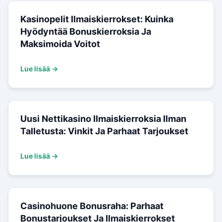
Kasinopelit Ilmaiskierrokset: Kuinka
Hyödyntää Bonuskierroksia Ja
Maksimoida Voitot
Lue lisää →
Uusi Nettikasino Ilmaiskierroksia Ilman
Talletusta: Vinkit Ja Parhaat Tarjoukset
Lue lisää →
Casinohuone Bonusraha: Parhaat
Bonustarjoukset Ja Ilmaiskierrokset