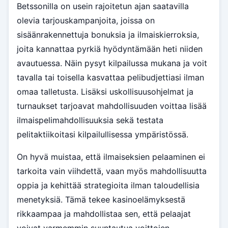
Betssonilla on usein rajoitetun ajan saatavilla
olevia tarjouskampanjoita, joissa on
sisäänrakennettuja bonuksia ja ilmaiskierroksia,
joita kannattaa pyrkiä hyödyntämään heti niiden
avautuessa. Näin pysyt kilpailussa mukana ja voit
tavalla tai toisella kasvattaa pelibudjettiasi ilman
omaa talletusta. Lisäksi uskollisuusohjelmat ja
turnaukset tarjoavat mahdollisuuden voittaa lisää
ilmaispelimahdollisuuksia sekä testata
pelitaktiikoitasi kilpailullisessa ympäristössä.
On hyvä muistaa, että ilmaiseksien pelaaminen ei
tarkoita vain viihdettä, vaan myös mahdollisuutta
oppia ja kehittää strategioita ilman taloudellisia
menetyksiä. Tämä tekee kasinoelämyksestä
rikkaampaa ja mahdollistaa sen, että pelaajat
voivat varmemmin suuntautua voittojen