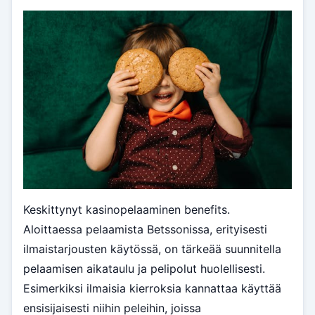
Keskittynyt kasinopelaaminen benefits.
Aloittaessa pelaamista Betssonissa, erityisesti
ilmaistarjousten käytössä, on tärkeää suunnitella
pelaamisen aikataulu ja pelipolut huolellisesti.
Esimerkiksi ilmaisia kierroksia kannattaa käyttää
ensisijaisesti niihin peleihin, joissa