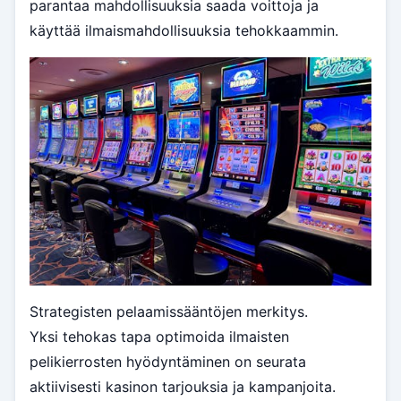
parantaa mahdollisuuksia saada voittoja ja
käyttää ilmaismahdollisuuksia tehokkaammin.
Strategisten pelaamissääntöjen merkitys.
Yksi tehokas tapa optimoida ilmaisten
pelikierrosten hyödyntäminen on seurata
aktiivisesti kasinon tarjouksia ja kampanjoita.