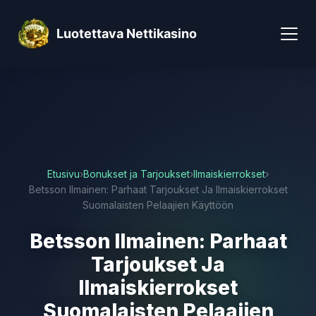
Luotettava Nettikasino
Etusivu
›
Bonukset ja Tarjoukset
›
Ilmaiskierrokset
›
Betsson Ilmainen: Parhaat Tarjoukset Ja Ilmaiskierrokset
Suomalaisten Pelaajien Käyttöön
Betsson Ilmainen: Parhaat
Tarjoukset Ja
Ilmaiskierrokset
Suomalaisten Pelaajien