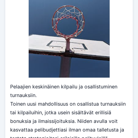
Pelaajien keskinäinen kilpailu ja osallistuminen
turnauksiin.
Toinen uusi mahdollisuus on osallistua turnauksiin
tai kilpailuihin, jotka usein sisältävät erillisiä
bonuksia ja ilmaissijoituksia. Niiden avulla voit
kasvattaa pelibudjettiasi ilman omaa talletusta ja