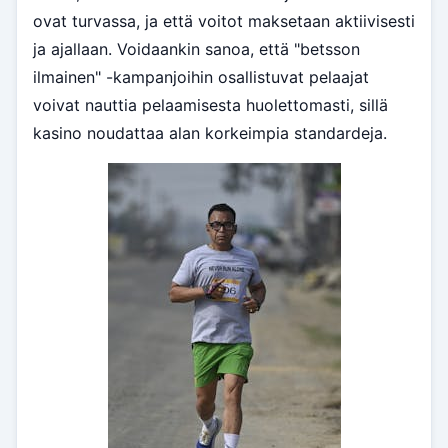
ovat turvassa, ja että voitot maksetaan aktiivisesti
ja ajallaan. Voidaankin sanoa, että "betsson
ilmainen" -kampanjoihin osallistuvat pelaajat
voivat nauttia pelaamisesta huolettomasti, sillä
kasino noudattaa alan korkeimpia standardeja.