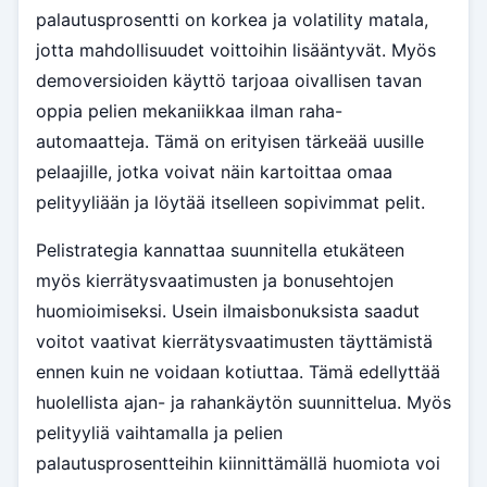
palautusprosentti on korkea ja volatility matala,
jotta mahdollisuudet voittoihin lisääntyvät. Myös
demoversioiden käyttö tarjoaa oivallisen tavan
oppia pelien mekaniikkaa ilman raha-
automaatteja. Tämä on erityisen tärkeää uusille
pelaajille, jotka voivat näin kartoittaa omaa
pelityyliään ja löytää itselleen sopivimmat pelit.
Pelistrategia kannattaa suunnitella etukäteen
myös kierrätysvaatimusten ja bonusehtojen
huomioimiseksi. Usein ilmaisbonuksista saadut
voitot vaativat kierrätysvaatimusten täyttämistä
ennen kuin ne voidaan kotiuttaa. Tämä edellyttää
huolellista ajan- ja rahankäytön suunnittelua. Myös
pelityyliä vaihtamalla ja pelien
palautusprosentteihin kiinnittämällä huomiota voi