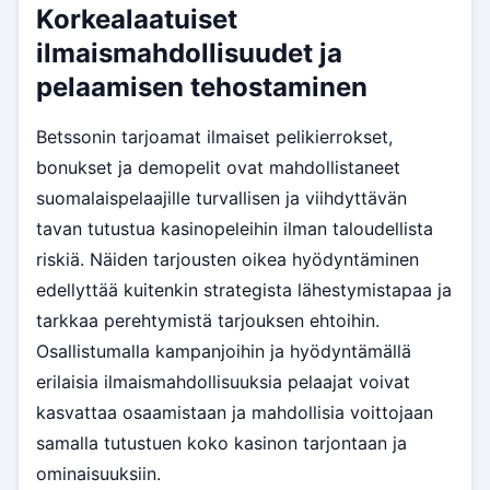
Korkealaatuiset
ilmaismahdollisuudet ja
pelaamisen tehostaminen
Betssonin tarjoamat ilmaiset pelikierrokset,
bonukset ja demopelit ovat mahdollistaneet
suomalaispelaajille turvallisen ja viihdyttävän
tavan tutustua kasinopeleihin ilman taloudellista
riskiä. Näiden tarjousten oikea hyödyntäminen
edellyttää kuitenkin strategista lähestymistapaa ja
tarkkaa perehtymistä tarjouksen ehtoihin.
Osallistumalla kampanjoihin ja hyödyntämällä
erilaisia ilmaismahdollisuuksia pelaajat voivat
kasvattaa osaamistaan ja mahdollisia voittojaan
samalla tutustuen koko kasinon tarjontaan ja
ominaisuuksiin.