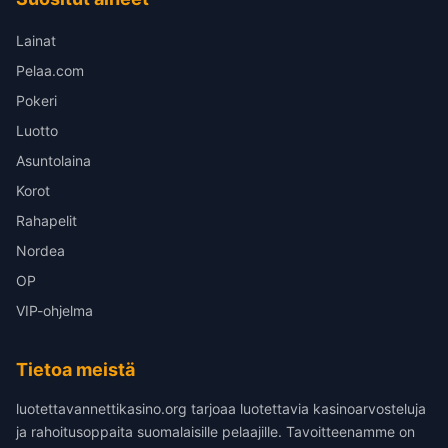
Lainat
Pelaa.com
Pokeri
Luotto
Asuntolaina
Korot
Rahapelit
Nordea
OP
VIP-ohjelma
Tietoa meistä
luotettavannettikasino.org tarjoaa luotettavia kasinoarvosteluja
ja rahoitusoppaita suomalaisille pelaajille. Tavoitteenamme on