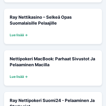
Ray Nettikasino – Selkeä Opas
Suomalaisille Pelaajille
Lue lisää →
Nettipokeri MacBook: Parhaat Sivustot Ja
Pelaaminen Macilla
Lue lisää →
Ray Nettipokeri Suomi24 - Pelaaminen Ja