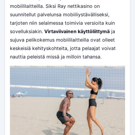
mobiililaitteilla. Siksi Ray nettikasino on
suunnitellut palvelunsa mobiiliystävälliseksi,
tarjoten niin selaimessa toimivia versioita kuin
sovelluksiakin.
Virtaviivainen käyttöliittymä
ja
sujuva pelikokemus mobiililaitteilla ovat olleet
keskeisiä kehityskohteita, jotta pelaajat voivat
nauttia peleistä missä ja milloin tahansa.