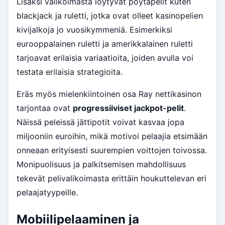
Lisäksi valikoimasta löytyvät pöytäpelit kuten
blackjack ja ruletti, jotka ovat olleet kasinopelien
kivijalkoja jo vuosikymmeniä. Esimerkiksi
eurooppalainen ruletti ja amerikkalainen ruletti
tarjoavat erilaisia variaatioita, joiden avulla voi
testata erilaisia strategioita.
Eräs myös mielenkiintoinen osa Ray nettikasinon
tarjontaa ovat
progressiiviset jackpot-pelit
.
Näissä peleissä jättipotit voivat kasvaa jopa
miljooniin euroihin, mikä motivoi pelaajia etsimään
onneaan erityisesti suurempien voittojen toivossa.
Monipuolisuus ja palkitsemisen mahdollisuus
tekevät pelivalikoimasta erittäin houkuttelevan eri
pelaajatyypeille.
Mobiilipelaaminen ja