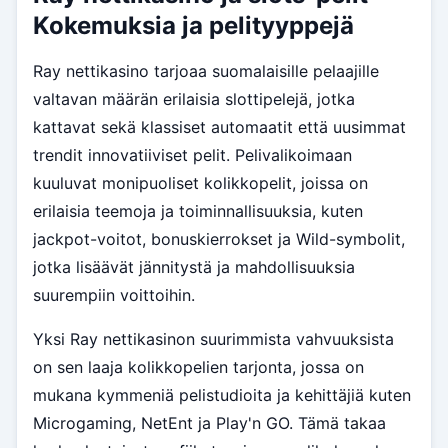
Kokemuksia ja pelityyppejä
Ray nettikasino tarjoaa suomalaisille pelaajille
valtavan määrän erilaisia slottipelejä, jotka
kattavat sekä klassiset automaatit että uusimmat
trendit innovatiiviset pelit. Pelivalikoimaan
kuuluvat monipuoliset kolikkopelit, joissa on
erilaisia teemoja ja toiminnallisuuksia, kuten
jackpot-voitot, bonuskierrokset ja Wild-symbolit,
jotka lisäävät jännitystä ja mahdollisuuksia
suurempiin voittoihin.
Yksi Ray nettikasinon suurimmista vahvuuksista
on sen laaja kolikkopelien tarjonta, jossa on
mukana kymmeniä pelistudioita ja kehittäjiä kuten
Microgaming, NetEnt ja Play'n GO. Tämä takaa