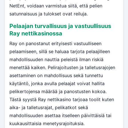
NetEnt, voidaan varmistua siitä, että pelien
satunnaisuus ja tulokset ovat reiluja.
Pelaajan turvallisuus ja vastuullisuus
Ray nettikasinossa
Ray on panostanut erityisesti vastuulliseen
pelaamiseen, sillä se haluaa tarjota pelaajilleen
mahdollisuuden nauttia peleistä ilman riskiä
menettää kaiken. Pelirajoitusten ja talletusrajojen
asettaminen on mahdollisuus sekä tunnettu
käytäntö, jonka avulla pelaajat voivat hallita
pelikertojensa määrää ja panostusten kokoa.
Tästä syystä Ray nettikasino tarjoaa toolit kuten
aika- ja talletusrajat, pelikatkot sekä
mahdollisuuden asettaa itselleen päivittäisiä tai
kuukausittaisia menetysrajoituksia.