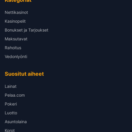
Nettikasinot
Kasinopelit
Bonukset ja Tarjoukset
Maksutavat
Rahoitus
Vedonlyönti
Suositut aiheet
Lainat
Pelaa.com
Pokeri
Luotto
Asuntolaina
Korot