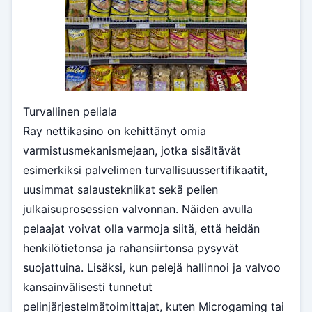
Turvallinen peliala
Ray nettikasino on kehittänyt omia
varmistusmekanismejaan, jotka sisältävät
esimerkiksi palvelimen turvallisuussertifikaatit,
uusimmat salaustekniikat sekä pelien
julkaisuprosessien valvonnan. Näiden avulla
pelaajat voivat olla varmoja siitä, että heidän
henkilötietonsa ja rahansiirtonsa pysyvät
suojattuina. Lisäksi, kun pelejä hallinnoi ja valvoo
kansainvälisesti tunnetut
pelinjärjestelmätoimittajat, kuten Microgaming tai