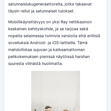
satunnaislukugeneraattoreita, jotka takaavat
täysin reilut ja satunnaiset tulokset.
Mobiilikäytettävyys on yksi Ray nettikasinon
keskeinen kehityskohde, ja se tarjoaa sekä
nopeita selaimessa toimivia versioita että erillisiä
sovelluksia Android- ja iOS-laitteille. Tämä
mahdollistaa sujuvan ja katkeamattoman
pelikokemuksen pienissä näytöissä harshan
suuresta vilinästä huolimatta.