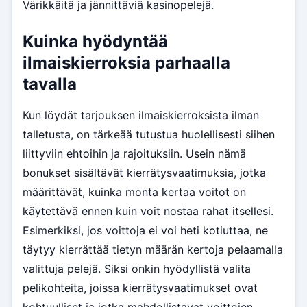
Värikkäitä ja jännittäviä kasinopelejä.
Kuinka hyödyntää
ilmaiskierroksia parhaalla
tavalla
Kun löydät tarjouksen ilmaiskierroksista ilman
talletusta, on tärkeää tutustua huolellisesti siihen
liittyviin ehtoihin ja rajoituksiin. Usein nämä
bonukset sisältävät kierrätysvaatimuksia, jotka
määrittävät, kuinka monta kertaa voitot on
käytettävä ennen kuin voit nostaa rahat itsellesi.
Esimerkiksi, jos voittoja ei voi heti kotiuttaa, ne
täytyy kierrättää tietyn määrän kertoja pelaamalla
valittuja pelejä. Siksi onkin hyödyllistä valita
pelikohteita, joissa kierrätysvaatimukset ovat
kohtuulliset ja jotka mahdollistavat voittojen