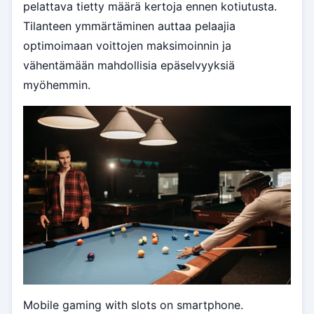
pelattava tietty määrä kertoja ennen kotiutusta.
Tilanteen ymmärtäminen auttaa pelaajia
optimoimaan voittojen maksimoinnin ja
vähentämään mahdollisia epäselvyyksiä
myöhemmin.
Mobile gaming with slots on smartphone.