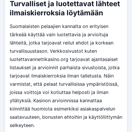
Turvalliset ja luotettavat lähteet
ilmaiskierroksia löytämään
Suomalaisten pelaajien kannalta on erityisen
tärkeää käyttää vain luotettavia ja arvioituja
lähteitä, jotka tarjoavat reilut ehdot ja korkean
turvallisuustason. Verkkosivustot kuten
luotettavannettikasino.org tarjoavat ajantasaiset
listaukset ja arvioinnit parhaista sivustoista, jotka
tarjoavat ilmaiskierroksia ilman talletusta. Näin
varmistat, että pelaat turvallisissa ympäristöissä,
joissa voittoja voi kotiuttaa helposti ja ilman
yllätyksiä. Kasinon arvioinnissa kannattaa
kiinnittää huomiota esimerkiksi asiakaspalvelun
saatavuuteen, bonusten ehtoihin ja käyttöliittymän
selkeyteen.