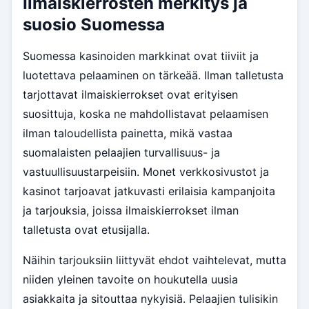
Ilmaiskierrosten merkitys ja
suosio Suomessa
Suomessa kasinoiden markkinat ovat tiiviit ja
luotettava pelaaminen on tärkeää. Ilman talletusta
tarjottavat ilmaiskierrokset ovat erityisen
suosittuja, koska ne mahdollistavat pelaamisen
ilman taloudellista painetta, mikä vastaa
suomalaisten pelaajien turvallisuus- ja
vastuullisuustarpeisiin. Monet verkkosivustot ja
kasinot tarjoavat jatkuvasti erilaisia kampanjoita
ja tarjouksia, joissa ilmaiskierrokset ilman
talletusta ovat etusijalla.
Näihin tarjouksiin liittyvät ehdot vaihtelevat, mutta
niiden yleinen tavoite on houkutella uusia
asiakkaita ja sitouttaa nykyisiä. Pelaajien tulisikin