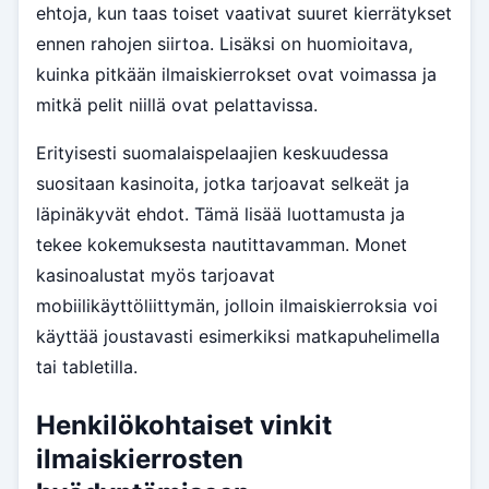
ehtoja, kun taas toiset vaativat suuret kierrätykset
ennen rahojen siirtoa. Lisäksi on huomioitava,
kuinka pitkään ilmaiskierrokset ovat voimassa ja
mitkä pelit niillä ovat pelattavissa.
Erityisesti suomalaispelaajien keskuudessa
suositaan kasinoita, jotka tarjoavat selkeät ja
läpinäkyvät ehdot. Tämä lisää luottamusta ja
tekee kokemuksesta nautittavamman. Monet
kasinoalustat myös tarjoavat
mobiilikäyttöliittymän, jolloin ilmaiskierroksia voi
käyttää joustavasti esimerkiksi matkapuhelimella
tai tabletilla.
Henkilökohtaiset vinkit
ilmaiskierrosten