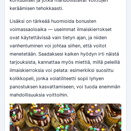
keräämisen tehokkaasti.
Lisäksi on tärkeää huomioida bonusten
voimassaoloaika — useimmat ilmaiskierrokset
ovat käytettävissä vain tietyn ajan, ja niiden
vanhentuminen voi johtaa siihen, että voitot
menetetään. Saadaksesi kaiken hyödyn irti näistä
tarjouksista, kannattaa myös miettiä, millä peleillä
ilmaiskierroksia voi pelata: esimerkiksi suosittu
kolikkopeli, jonka volatiliteetti sopii lyhyen
panostuksen kasvattamiseen, voi tuoda enemmän
mahdollisuuksia voittoihin.