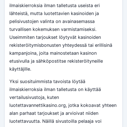
ilmaiskierroksia ilman talletusta useista eri
lähteistä, mutta luotettavien kasinoiden ja
pelisivustojen valinta on avainasemassa
turvallisen kokemuksen varmistamiseksi.
Useimmiten tarjoukset löytyvät kasinoiden
rekisteröitymisbonusten yhteydessä tai erillisinä
kampanjoina, joita mainostetaan kasinon
etusivulla ja sähköpostitse rekisteröityneille
käyttäjille.
Yksi suosituimmista tavoista löytää
ilmaiskierroksia ilman talletusta on käyttää
vertailusivustoja, kuten
luotettavannettikasino.org, jotka kokoavat yhteen
alan parhaat tarjoukset ja arvioivat niiden
luotettavuutta. Näillä sivustoilla pelaaja voi