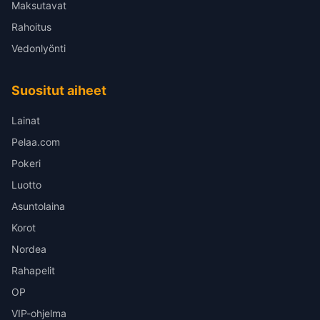
Maksutavat
Rahoitus
Vedonlyönti
Suositut aiheet
Lainat
Pelaa.com
Pokeri
Luotto
Asuntolaina
Korot
Nordea
Rahapelit
OP
VIP-ohjelma