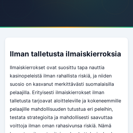
Ilman talletusta ilmaiskierroksia
Ilmaiskierrokset ovat suosittu tapa nauttia
kasinopeleistä ilman rahallista riskiä, ja niiden
suosio on kasvanut merkittävästi suomalaisilla
pelaajilla. Erityisesti ilmaiskierrokset ilman
talletusta tarjoavat aloitteleville ja kokeneemmille
pelaajille mahdollisuuden tutustua eri peleihin,
testata strategioita ja mahdollisesti saavuttaa
voittoja ilman oman rahasivunsa riskiä. Nämä