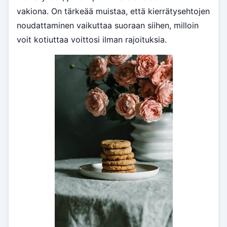
vakiona. On tärkeää muistaa, että kierrätysehtojen
noudattaminen vaikuttaa suoraan siihen, milloin
voit kotiuttaa voittosi ilman rajoituksia.