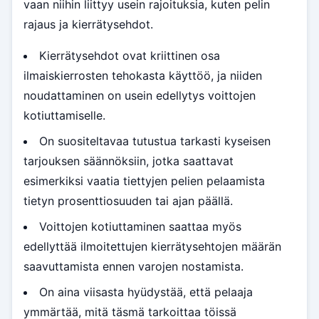
vaan niihin liittyy usein rajoituksia, kuten pelin
rajaus ja kierrätysehdot.
Kierrätysehdot ovat kriittinen osa
ilmaiskierrosten tehokasta käyttöö, ja niiden
noudattaminen on usein edellytys voittojen
kotiuttamiselle.
On suositeltavaa tutustua tarkasti kyseisen
tarjouksen säännöksiin, jotka saattavat
esimerkiksi vaatia tiettyjen pelien pelaamista
tietyn prosenttiosuuden tai ajan päällä.
Voittojen kotiuttaminen saattaa myös
edellyttää ilmoitettujen kierrätysehtojen määrän
saavuttamista ennen varojen nostamista.
On aina viisasta hyüdystää, että pelaaja
ymmärtää, mitä täsmä tarkoittaa töissä