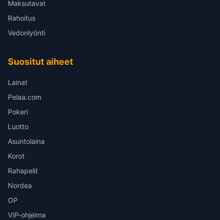
Maksutavat
Rahoitus
Vedonlyönti
Suositut aiheet
Lainat
Pelaa.com
Pokeri
Luotto
Asuntolaina
Korot
Rahapelit
Nordea
OP
VIP-ohjelma