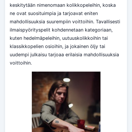
keskitytään nimenomaan kolikkopeleihin, koska
ne ovat suosituimpia ja tarjoavat eniten
mahdollisuuksia suurempiin voittoihin. Tavallisesti
ilmaispyörityspelit kohdennetaan kategoriaan,
kuten hedelmäpeleihin, uutuuskolikkoihin tai
klassikkopelien osioihin, ja jokainen öljy tai
uudempi julkaisu tarjoaa erilai­sia mahdollisuuksia
voittoihin.