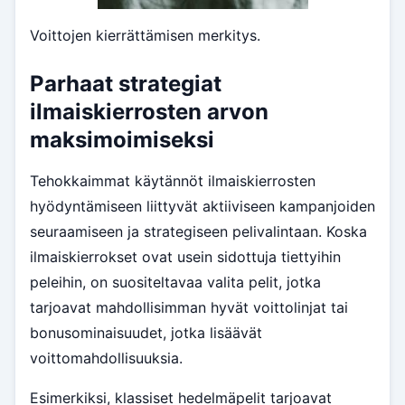
Voittojen kierrättämisen merkitys.
Parhaat strategiat
ilmaiskierrosten arvon
maksimoimiseksi
Tehokkaimmat käytännöt ilmaiskierrosten
hyödyntämiseen liittyvät aktiiviseen kampanjoiden
seuraamiseen ja strategiseen pelivalintaan. Koska
ilmaiskierrokset ovat usein sidottuja tiettyihin
peleihin, on suositeltavaa valita pelit, jotka
tarjoavat mahdollisimman hyvät voittolinjat tai
bonusominaisuudet, jotka lisäävät
voittomahdollisuuksia.
Esimerkiksi, klassiset hedelmäpelit tarjoavat