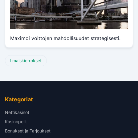
Maximoi voittojen mahdollisuudet strategisesti.
Ilmaiskierrokset
Kategoriat
Nettikasinot
Kasinopelit
Bonukset ja Tarjoukset