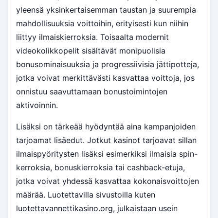
yleensä yksinkertaisemman taustan ja suurempia
mahdollisuuksia voittoihin, erityisesti kun niihin
liittyy ilmaiskierroksia. Toisaalta modernit
videokolikkopelit sisältävät monipuolisia
bonusominaisuuksia ja progressiivisia jättipotteja,
jotka voivat merkittävästi kasvattaa voittoja, jos
onnistuu saavuttamaan bonustoimintojen
aktivoinnin.
Lisäksi on tärkeää hyödyntää aina kampanjoiden
tarjoamat lisäedut. Jotkut kasinot tarjoavat sillan
ilmaispyöritysten lisäksi esimerkiksi ilmaisia spin-
kerroksia, bonuskierroksia tai cashback-etuja,
jotka voivat yhdessä kasvattaa kokonaisvoittojen
määrää. Luotettavilla sivustoilla kuten
luotettavannettikasino.org, julkaistaan usein