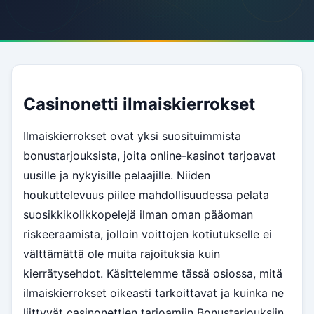
Casinonetti ilmaiskierrokset
Ilmaiskierrokset ovat yksi suosituimmista
bonustarjouksista, joita online-kasinot tarjoavat
uusille ja nykyisille pelaajille. Niiden
houkuttelevuus piilee mahdollisuudessa pelata
suosikki­kolikkopelejä ilman oman pääoman
riskeeraamista, jolloin voittojen kotiutukselle ei
välttämättä ole muita rajoituksia kuin
kierrätysehdot. Käsittelemme tässä osiossa, mitä
ilmaiskierrokset oikeasti tarkoittavat ja kuinka ne
liittyvät casinonettien tarjoamiin Bonustarjouksiin.