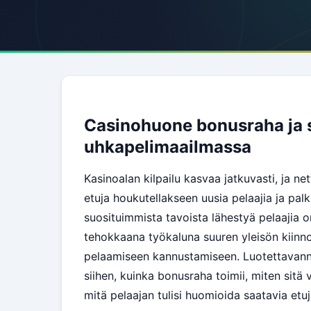
Casinohuone bonusraha ja s
uhkapelimaailmassa
Kasinoalan kilpailu kasvaa jatkuvasti, ja n
etuja houkutellakseen uusia pelaajia ja palk
suosituimmista tavoista lähestyä pelaajia 
tehokkaana työkaluna suuren yleisön kiinn
pelaamiseen kannustamiseen. Luotettavanne
siihen, kuinka bonusraha toimii, miten sitä 
mitä pelaajan tulisi huomioida saatavia etu