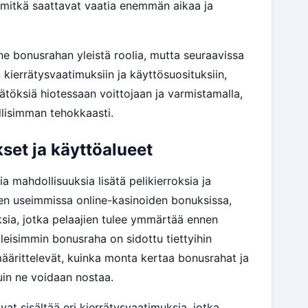
ja mitkä saattavat vaatia enemmän aikaa ja
e bonusrahan yleistä roolia, mutta seuraavissa
errätysvaatimuksiin ja käyttösuosituksiin,
ätöksiä hiotessaan voittojaan ja varmistamalla,
lisimman tehokkaasti.
set ja käyttöalueet
 mahdollisuuksia lisätä pelikierroksia ja
uten useimmissa online-kasinoiden bonuksissa,
sia, jotka pelaajien tulee ymmärtää ennen
leisimmin bonusraha on sidottu tiettyihin
 määrittelevät, kuinka monta kertaa bonusrahat ja
uin ne voidaan nostaa.
vat sisältää eri kierrätysvaatimuksia, jotka