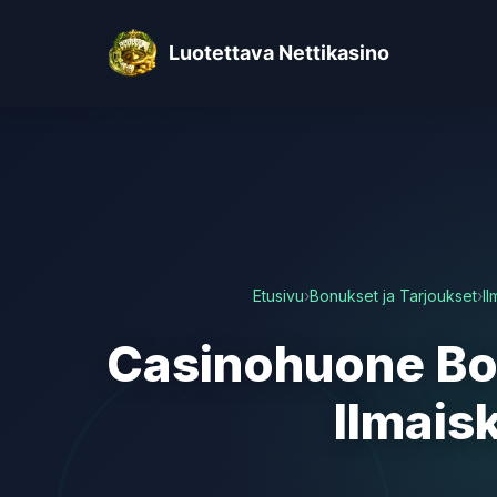
Luotettava Nettikasino
Etusivu
›
Bonukset ja Tarjoukset
›
Il
Casinohuone Bo
Ilmais