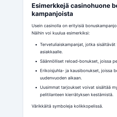
Esimerkkejä casinohuone b
kampanjoista
Usein casinolla on erityisiä bonuskampanjoit
Näihin voi kuulua esimerkiksi:
Tervetuliaiskampanjat, jotka sisältävät 
asiakkaalle.
Säännölliset reload-bonukset, joissa pe
Erikoisjuhla- ja kausibonukset, joissa 
uudenvuoden aikaan.
Uusimmat tarjoukset voivat sisältää m
pelitilanteen kierrätyksen kestämistä.
Värikkäitä symboleja kolikkopelissä.