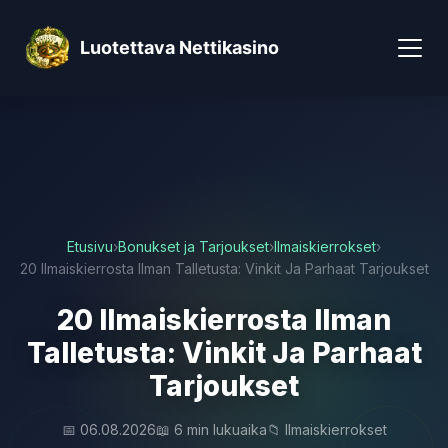
Luotettava Nettikasino
Etusivu
›
Bonukset ja Tarjoukset
›
Ilmaiskierrokset
›
20 Ilmaiskierrosta Ilman Talletusta: Vinkit Ja Parhaat Tarjoukset
20 Ilmaiskierrosta Ilman
Talletusta: Vinkit Ja Parhaat
Tarjoukset
📅 06.08.2026
📖 6 min lukuaika
📁 Ilmaiskierrokset