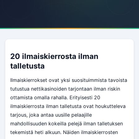
20 ilmaiskierrosta ilman
talletusta
Ilmaiskierrokset ovat yksi suosituimmista tavoista
tutustua nettikasinoiden tarjontaan ilman riskin
ottamista omalla rahalla. Erityisesti 20
ilmaiskierrosta ilman talletusta ovat houkutteleva
tarjous, joka antaa uusille pelaajille
mahdollisuuden kokeilla pelejä ilman talletuksen
tekemistä heti alkuun. Näiden ilmaiskierrosten