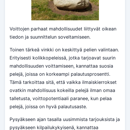
Voittojen parhaat mahdollisuudet liittyvät oikean
tiedon ja suunnittelun soveltamiseen.
Toinen tärkeä vinkki on keskittyä pelien valintaan.
Erityisesti kolikkopeleissä, jotka tarjoavat suurin
mahdollisuuden voittamiseen, kannattaa suosia
pelejä, joissa on korkeampi palautusprosentti.
Tämä tarkoittaa sitä, että vaikka ilmaiskierrokset
ovatkin mahdollisuus kokeilla pelejä ilman omaa
talletusta, voittopotentiaali paranee, kun pelaa
pelejä, joissa on hyvä palautusaste.
Pysyäkseen ajan tasalla uusimmista tarjouksista ja
pysyäkseen kilpailukykyisenä, kannattaa