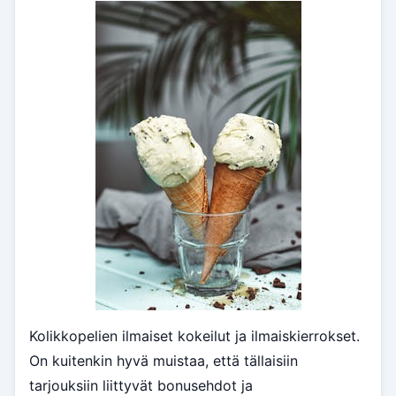
Kolikkopelien ilmaiset kokeilut ja ilmaiskierrokset.
On kuitenkin hyvä muistaa, että tällaisiin
tarjouksiin liittyvät bonusehdot ja