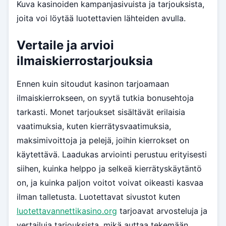
Kuva kasinoiden kampanjasivuista ja tarjouksista,
joita voi löytää luotettavien lähteiden avulla.
Vertaile ja arvioi
ilmaiskierrostarjouksia
Ennen kuin sitoudut kasinon tarjoamaan
ilmaiskierrokseen, on syytä tutkia bonusehtoja
tarkasti. Monet tarjoukset sisältävät erilaisia
vaatimuksia, kuten kierrätysvaatimuksia,
maksimivoittoja ja pelejä, joihin kierrokset on
käytettävä. Laadukas arviointi perustuu erityisesti
siihen, kuinka helppo ja selkeä kierrätyskäytäntö
on, ja kuinka paljon voitot voivat oikeasti kasvaa
ilman talletusta. Luotettavat sivustot kuten
luotettavannettikasino.org
tarjoavat arvosteluja ja
vertailuja tarjouksista, mikä auttaa tekemään