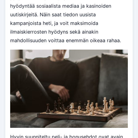
hyödyntää sosiaalista mediaa ja kasinoiden
uutiskirjeitä. Näin saat tiedon uusista
kampanjoista heti, ja voit maksimoida
ilmaiskierrosten hyödyns sekä ainakin
mahdollisuuden voittaa enemmän oikeaa rahaa.
Hyvin suunniteltu peli- ja bonusehdot ovat avain