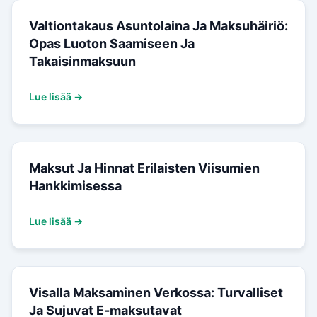
Valtiontakaus Asuntolaina Ja Maksuhäiriö:
Opas Luoton Saamiseen Ja
Takaisinmaksuun
Lue lisää →
Maksut Ja Hinnat Erilaisten Viisumien
Hankkimisessa
Lue lisää →
Visalla Maksaminen Verkossa: Turvalliset
Ja Sujuvat E-maksutavat