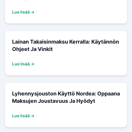
Lue lisää →
Lainan Takaisinmaksu Kerralla: Käytännön
Ohjeet Ja Vinkit
Lue lisää →
Lyhennysjouston Käyttö Nordea: Oppaana
Maksujen Joustavuus Ja Hyödyt
Lue lisää →