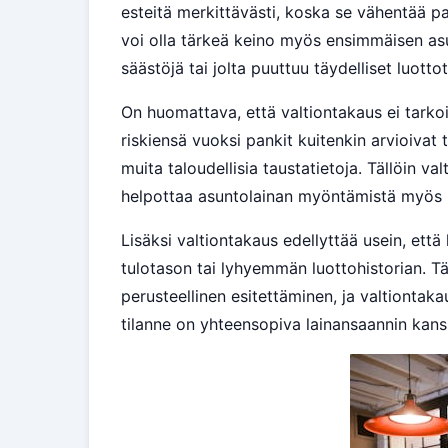
esteitä merkittävästi, koska se vähentää p
voi olla tärkeä keino myös ensimmäisen asunt
säästöjä tai jolta puuttuu täydelliset luotto
On huomattava, että valtiontakaus ei tarko
riskiensä vuoksi pankit kuitenkin arvioivat
muita taloudellisia taustatietoja. Tällöin va
helpottaa asuntolainan myöntämistä myös 
Lisäksi valtiontakaus edellyttää usein, että 
tulotason tai lyhyemmän luottohistorian. Tä
perusteellinen esitettäminen, ja valtiontak
tilanne on yhteensopiva lainansaannin kans