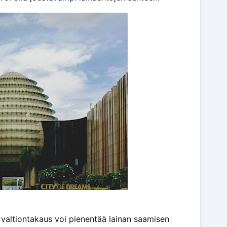
 valtiontakaus voi pienentää lainan saamisen