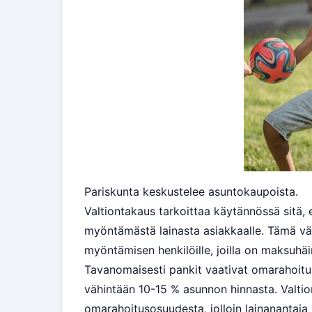
Pariskunta keskustelee asuntokaupoista.
Valtiontakaus tarkoittaa käytännössä sitä,
myöntämästä lainasta asiakkaalle. Tämä väh
myöntämisen henkilöille, joilla on maksuhäiri
Tavanomaisesti pankit vaativat omarahoit
vähintään 10-15 % asunnon hinnasta. Valtio
omarahoitusosuudesta, jolloin lainanantaja 