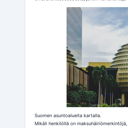
Suomen asuntoalueita kartalla.
Mikäli henkilöllä on maksuhäiriömerkintöjä,