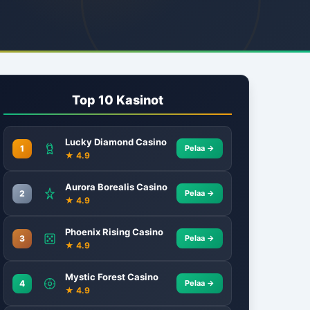
Top 10 Kasinot
Lucky Diamond Casino
1
Pelaa →
★ 4.9
Aurora Borealis Casino
2
Pelaa →
★ 4.9
Phoenix Rising Casino
3
Pelaa →
★ 4.9
Mystic Forest Casino
4
Pelaa →
★ 4.9