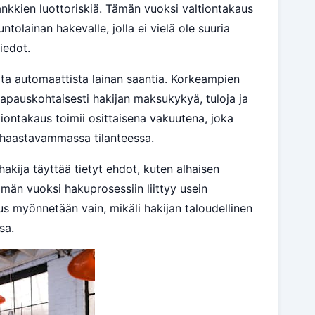
ankkien luottoriskiä. Tämän vuoksi valtiontakaus
olainan hakevalle, jolla ei vielä ole suuria
tiedot.
ita automaattista lainan saantia. Korkeampien
 tapauskohtaisesti hakijan maksukykyä, tuloja ja
ltiontakaus toimii osittaisena vakuutena, joka
haastavammassa tilanteessa.
hakija täyttää tietyt ehdot, kuten alhaisen
män vuoksi hakuprosessiin liittyy usein
aus myönnetään vain, mikäli hakijan taloudellinen
sa.