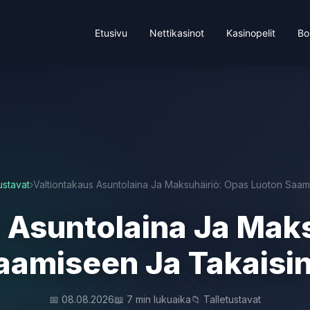
Etusivu
Nettikasinot
Kasinopelit
Bo
ustavat
›
Valtiontakaus Asuntolaina Ja Maksuhäiriö: Opas Luoton Saa
 Asuntolaina Ja Mak
aamiseen Ja Takais
📅 08.08.2026
📖 7 min lukuaika
📁 Talletustavat