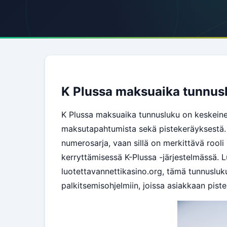
K Plussa maksuaika tunnus
K Plussa maksuaika tunnusluku on keskeinen
maksutapahtumista sekä pistekeräyksestä. 
numerosarja, vaan sillä on merkittävä rooli
kerryttämisessä K-Plussa -järjestelmässä. 
luotettavannettikasino.org, tämä tunnusluku
palkitsemisohjelmiin, joissa asiakkaan piste