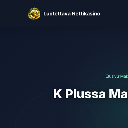
Luotettava Nettikasino
Etusivu
›
Mak
K Plussa Ma