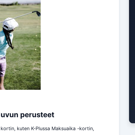
luvun perusteet
kortin, kuten K-Plussa Maksuaika -kortin,