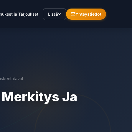
nukset ja Tarjoukset
Lisää
Yhteystiedot
askentatavat
 Merkitys Ja