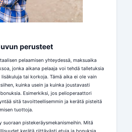
luvun perusteet
gitaalisen pelaamisen yhteydessä, maksuaika
ksoa, jonka aikana pelaaja voi tehdä talletuksia
lisäkuluja tai korkoja. Tämä aika ei ole vain
siihen, kuinka usein ja kuinka joustavasti
 bonuksia. Esimerkiksi, jos pelioperaattori
ntää sitä tavoitteellisemmin ja kerätä pisteitä
misen tuottoja.
tyy suoraan pistekeräysmekanismeihin. Mitä
suudet kerätä riittävästi etuja ja bonuksia,