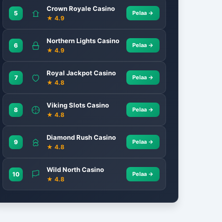
Crown Royale Casino
5
Pelaa →
★ 4.9
Northern Lights Casino
6
Pelaa →
★ 4.9
Royal Jackpot Casino
7
Pelaa →
★ 4.8
Viking Slots Casino
8
Pelaa →
★ 4.8
Diamond Rush Casino
9
Pelaa →
★ 4.8
Wild North Casino
10
Pelaa →
★ 4.8