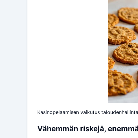
Kasinopelaamisen vaikutus taloudenhallinta
Vähemmän riskejä, enemmän