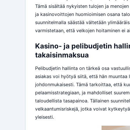
Tämä sisältää nykyisten tulojen ja menoje
ja kasinovoittojen huomioimisen osana talou
suunnitelmalla säästää vältetään ylimääräi
varmistetaan, että velkojen hoitaminen ei ai
Kasino- ja pelibudjetin hall
takaisinmaksua
Pelibudjetin hallinta on tärkeä osa vastuul
asiakas voi hyötyä siitä, että hän muuntaa l
johdonmukaisesti. Tämä tarkoittaa, että ku
pelaamisstrategiaan, ja mahdolliset suuremm
taloudellista tasapainoa. Tällainen suunnit
velkaantumisriskejä, jotka voivat kytkeyty
yleisesti.