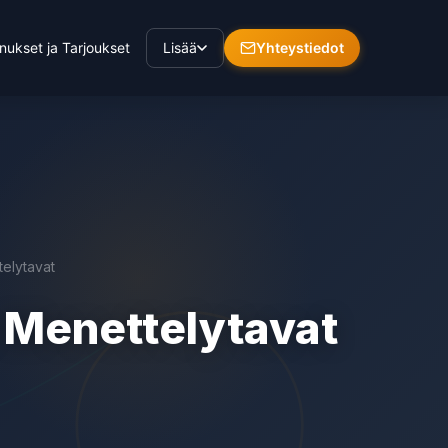
nukset ja Tarjoukset
Lisää
Yhteystiedot
telytavat
a Menettelytavat