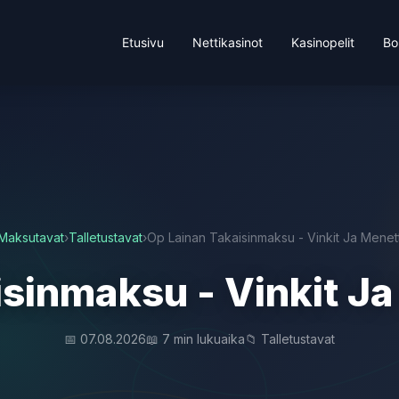
Etusivu
Nettikasinot
Kasinopelit
Bo
Maksutavat
›
Talletustavat
›
Op Lainan Takaisinmaksu - Vinkit Ja Menet
sinmaksu - Vinkit J
📅 07.08.2026
📖 7 min lukuaika
📁 Talletustavat