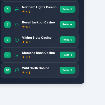
Northern Lights Casino
6
Pelaa →
★ 4.9
Royal Jackpot Casino
7
Pelaa →
★ 4.8
Viking Slots Casino
8
Pelaa →
★ 4.8
Diamond Rush Casino
9
Pelaa →
★ 4.8
Wild North Casino
10
Pelaa →
★ 4.8