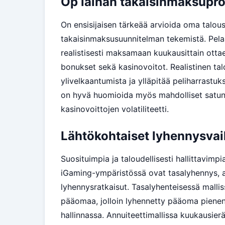
Op lainan takaisinmaksupro
On ensisijaisen tärkeää arvioida oma talous
takaisinmaksusuunnitelman tekemistä. Pelaaj
realistisesti maksamaan kuukausittain otta
bonukset sekä kasinovoitot. Realistinen ta
ylivelkaantumista ja ylläpitää peliharrastu
on hyvä huomioida myös mahdolliset satunn
kasinovoittojen volatiliteetti.
Lähtökohtaiset lyhennysva
Suosituimpia ja taloudellisesti hallittavimp
iGaming-ympäristössä ovat tasalyhennys, an
lyhennysratkaisut. Tasalyhenteisessä mall
pääomaa, jolloin lyhennetty pääoma pienen
hallinnassa. Annuiteettimallissa kuukausie