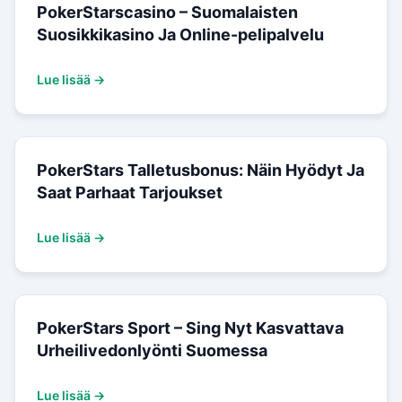
PokerStarscasino – Suomalaisten
Suosikkikasino Ja Online-pelipalvelu
Lue lisää →
PokerStars Talletusbonus: Näin Hyödyt Ja
Saat Parhaat Tarjoukset
Lue lisää →
PokerStars Sport – Sing Nyt Kasvattava
Urheilivedonlyönti Suomessa
Lue lisää →