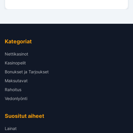
Kategoriat
Nettikasinot
Kasinopelit
Bonukset ja Tarjoukset
Maksutavat
Rahoitus
Vedonlyönti
Suositut aiheet
Lainat