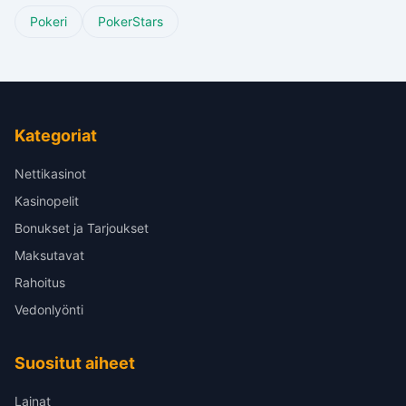
Pokeri
PokerStars
Kategoriat
Nettikasinot
Kasinopelit
Bonukset ja Tarjoukset
Maksutavat
Rahoitus
Vedonlyönti
Suositut aiheet
Lainat