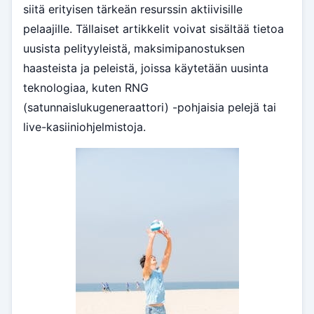
siitä erityisen tärkeän resurssin aktiivisille
pelaajille. Tällaiset artikkelit voivat sisältää tietoa
uusista pelityyleistä, maksimipanostuksen
haasteista ja peleistä, joissa käytetään uusinta
teknologiaa, kuten RNG
(satunnaislukugeneraattori) -pohjaisia pelejä tai
live-kasiiniohjelmistoja.