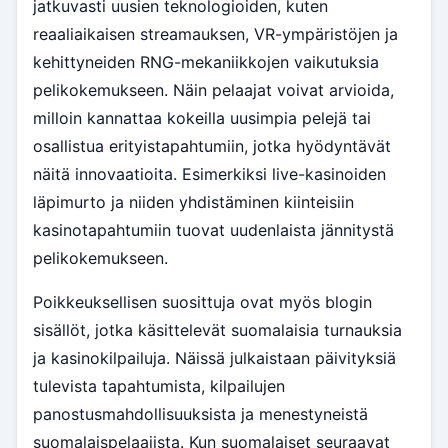
jatkuvasti uusien teknologioiden, kuten
reaaliaikaisen streamauksen, VR-ympäristöjen ja
kehittyneiden RNG-mekaniikkojen vaikutuksia
pelikokemukseen. Näin pelaajat voivat arvioida,
milloin kannattaa kokeilla uusimpia pelejä tai
osallistua erityistapahtumiin, jotka hyödyntävät
näitä innovaatioita. Esimerkiksi live-kasinoiden
läpimurto ja niiden yhdistäminen kiinteisiin
kasinotapahtumiin tuovat uudenlaista jännitystä
pelikokemukseen.
Poikkeuksellisen suosittuja ovat myös blogin
sisällöt, jotka käsittelevät suomalaisia turnauksia
ja kasinokilpailuja. Näissä julkaistaan päivityksiä
tulevista tapahtumista, kilpailujen
panostusmahdollisuuksista ja menestyneistä
suomalaispelaajista. Kun suomalaiset seuraavat