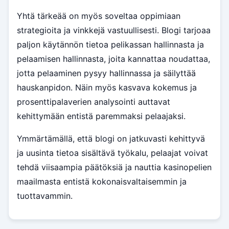
Yhtä tärkeää on myös soveltaa oppimiaan
strategioita ja vinkkejä vastuullisesti. Blogi tarjoaa
paljon käytännön tietoa pelikassan hallinnasta ja
pelaamisen hallinnasta, joita kannattaa noudattaa,
jotta pelaaminen pysyy hallinnassa ja säilyttää
hauskanpidon. Näin myös kasvava kokemus ja
prosenttipalaverien analysointi auttavat
kehittymään entistä paremmaksi pelaajaksi.
Ymmärtämällä, että blogi on jatkuvasti kehittyvä
ja uusinta tietoa sisältävä työkalu, pelaajat voivat
tehdä viisaampia päätöksiä ja nauttia kasinopelien
maailmasta entistä kokonaisvaltaisemmin ja
tuottavammin.