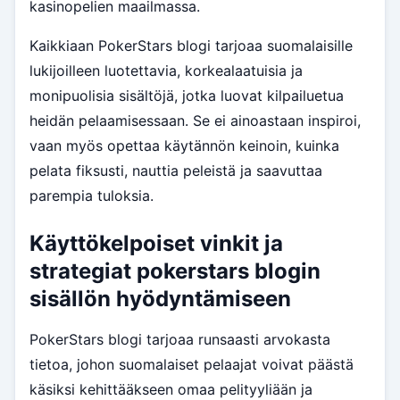
kasinopelien maailmassa.
Kaikkiaan PokerStars blogi tarjoaa suomalaisille
lukijoilleen luotettavia, korkealaatuisia ja
monipuolisia sisältöjä, jotka luovat kilpailuetua
heidän pelaamisessaan. Se ei ainoastaan inspiroi,
vaan myös opettaa käytännön keinoin, kuinka
pelata fiksusti, nauttia peleistä ja saavuttaa
parempia tuloksia.
Käyttökelpoiset vinkit ja
strategiat pokerstars blogin
sisällön hyödyntämiseen
PokerStars blogi tarjoaa runsaasti arvokasta
tietoa, johon suomalaiset pelaajat voivat päästä
käsiksi kehittääkseen omaa pelityyliään ja