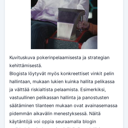
Kuvituskuva pokerinpelaamisesta ja strategian
kehittämisestä.
Blogista löytyvät myös konkreettiset vinkit pelin
hallintaan, mukaan lukien kuinka hallita pelikassa
ja välttää riskialtista pelaamista. Esimerkiksi,
vastuullinen pelikassan hallinta ja panostusten
säätäminen tilanteen mukaan ovat avainasemassa
pidemmän aikavälin menestyksessä. Näitä
käytäntöjä voi oppia seuraamalla blogin