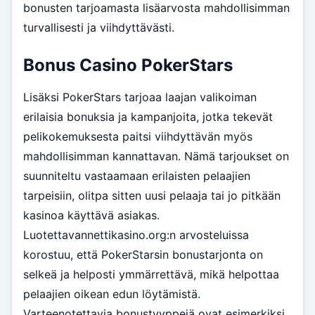
bonusten tarjoamasta lisäarvosta mahdollisimman
turvallisesti ja viihdyttävästi.
Bonus Casino PokerStars
Lisäksi PokerStars tarjoaa laajan valikoiman
erilaisia bonuksia ja kampanjoita, jotka tekevät
pelikokemuksesta paitsi viihdyttävän myös
mahdollisimman kannattavan. Nämä tarjoukset on
suunniteltu vastaamaan erilaisten pelaajien
tarpeisiin, olitpa sitten uusi pelaaja tai jo pitkään
kasinoa käyttävä asiakas.
Luotettavannettikasino.org:n arvosteluissa
korostuu, että PokerStarsin bonustarjonta on
selkeä ja helposti ymmärrettävä, mikä helpottaa
pelaajien oikean edun löytämistä.
Varteenotettavia bonustyyppejä ovat esimerkiksi