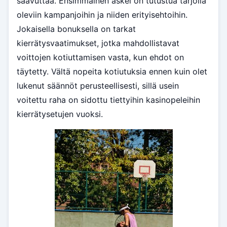
saavuttaa. Ensimmäinen askel on tutustua tarjolla
oleviin kampanjoihin ja niiden erityisehtoihin.
Jokaisella bonuksella on tarkat
kierrätysvaatimukset, jotka mahdollistavat
voittojen kotiuttamisen vasta, kun ehdot on
täytetty. Vältä nopeita kotiutuksia ennen kuin olet
lukenut säännöt perusteellisesti, sillä usein
voitettu raha on sidottu tiettyihin kasinopeleihin
kierrätysetujen vuoksi.