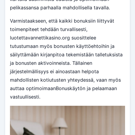
pelikassansa parhaalla mahdollisella tavalla.
Varmistaakseen, että kaikki bonuksiin liittyvät
toimenpiteet tehdään turvallisesti,
luotettavannettikasino.org suosittelee
tutustumaan myös bonusten käyttöehtoihin ja
säilyttämään kirjanpitoa tekemistään talletuksista
ja bonusten aktivoinneista. Tällainen
järjestelmällisyys ei ainoastaan helpota
mahdollisten kotiutusten yhteydessä, vaan myös
auttaa optimoimaanBonuskäytön ja pelaamaan
vastuullisesti.