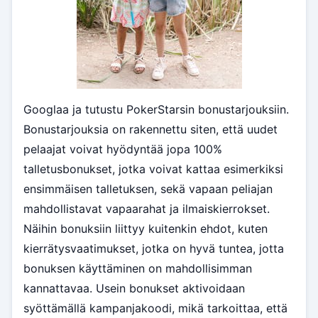
Googlaa ja tutustu PokerStarsin bonustarjouksiin.
Bonustarjouksia on rakennettu siten, että uudet
pelaajat voivat hyödyntää jopa 100%
talletusbonukset, jotka voivat kattaa esimerkiksi
ensimmäisen talletuksen, sekä vapaan peliajan
mahdollistavat vapaarahat ja ilmaiskierrokset.
Näihin bonuksiin liittyy kuitenkin ehdot, kuten
kierrätysvaatimukset, jotka on hyvä tuntea, jotta
bonuksen käyttäminen on mahdollisimman
kannattavaa. Usein bonukset aktivoidaan
syöttämällä kampanjakoodi, mikä tarkoittaa, että