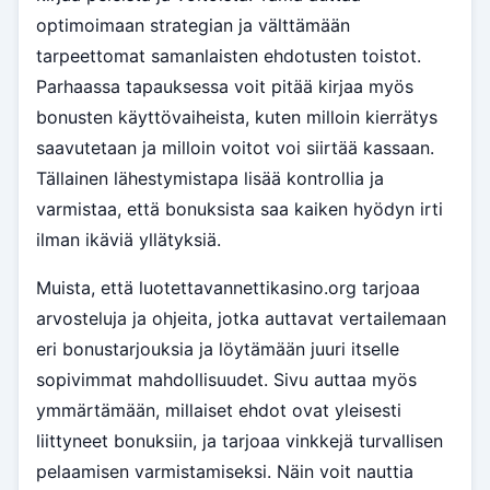
optimoimaan strategian ja välttämään
tarpeettomat samanlaisten ehdotusten toistot.
Parhaassa tapauksessa voit pitää kirjaa myös
bonusten käyttövaiheista, kuten milloin kierrätys
saavutetaan ja milloin voitot voi siirtää kassaan.
Tällainen lähestymistapa lisää kontrollia ja
varmistaa, että bonuksista saa kaiken hyödyn irti
ilman ikäviä yllätyksiä.
Muista, että luotettavannettikasino.org tarjoaa
arvosteluja ja ohjeita, jotka auttavat vertailemaan
eri bonustarjouksia ja löytämään juuri itselle
sopivimmat mahdollisuudet. Sivu auttaa myös
ymmärtämään, millaiset ehdot ovat yleisesti
liittyneet bonuksiin, ja tarjoaa vinkkejä turvallisen
pelaamisen varmistamiseksi. Näin voit nauttia