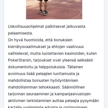
Uskollisuusohjelmat palkitsevat jatkuvasta
pelaamisesta.
On hyvä huomioida, että bonuksien
kierrätysvaatimukset ja ehtojen vaativuus
vaihtelevat, mutta luotettavien kasinoiden, kuten
PokerStarsin, tarjoukset ovat yleensä selkeästi
dokumentoitu ja helppolukuisia. Tällainen
avoimuus lisää pelaajien luottamusta ja
mahdollistaa bonusten hyödyntämisen
mahdollisimman tehokkaasti. Säännöllinen
tarjonnan seuraaminen ja kampanjasivustojen
aktiivinen tarkistaminen auttaa pelaajia pysymään
kartalla uusimmista eduista ja optimoimaan