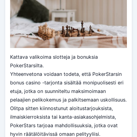
Kattava valikoima slotteja ja bonuksia
PokerStarsilta.
Yhteenvetona voidaan todeta, että PokerStarsin
bonus casino -tarjonta sisältää monipuolisesti eri
etuja, jotka on suunniteltu maksimoimaan
pelaajien pelikokemus ja palkitsemaan uskollisuus.
Olitpa sitten kiinnostunut aloitustarjouksista,
ilmaiskierroksista tai kanta-asiakasohjelmista,
PokerStars tarjoaa mahdollisuuksia, jotka ovat
hyvin räätälöitävissä omaan pelityyliisi.