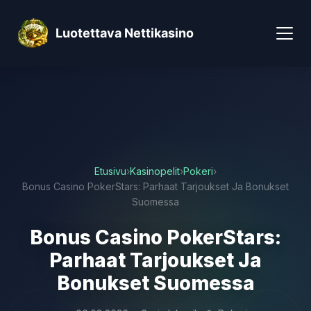
Luotettava Nettikasino
Etusivu
›
Kasinopelit
›
Pokeri
›
Bonus Casino PokerStars: Parhaat Tarjoukset Ja Bonukset
Suomessa
Bonus Casino PokerStars:
Parhaat Tarjoukset Ja
Bonukset Suomessa