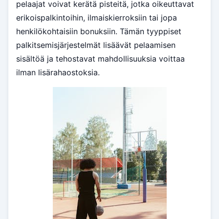
pelaajat voivat kerätä pisteitä, jotka oikeuttavat
erikoispalkintoihin, ilmaiskierroksiin tai jopa
henkilökohtaisiin bonuksiin. Tämän tyyppiset
palkitsemisjärjestelmät lisäävät pelaamisen
sisältöä ja tehostavat mahdollisuuksia voittaa
ilman lisärahaostoksia.