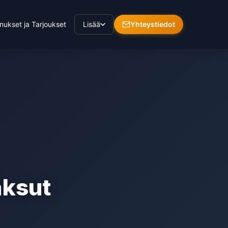
nukset ja Tarjoukset
Lisää
Yhteystiedot
aksut