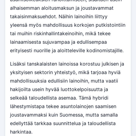
alhaisemman aloitusmaksun ja joustavammat
takaisinmaksuehdot. Näihin lainoihin liittyy
yleensä myös mahdollisuus korkojen putkistointiin
tai muihin riskinhallintakeinoihin, mikä tekee
lainaamisesta sujuvampaa ja edullisempaa
erityisesti nuorille ja aloitteleville kodinomistajille.
Lisäksi tanskalaisten lainoissa korostuu julkisen ja
yksityisen sektorin yhteistyö, mikä tarjoaa hyviä
mahdollisuuksia edullisiin lainoihin, mutta vaatii
hakijoilta usein hyvää luottokelpoisuutta ja
selkeää taloudellista asemaa. Tämä hybridi
lähestymistapa tekee asuntolainojen saamisen
joustavammaksi kuin Suomessa, mutta samalla
edellyttää tarkkaa suunnittelua ja taloudellista
harkintaa.