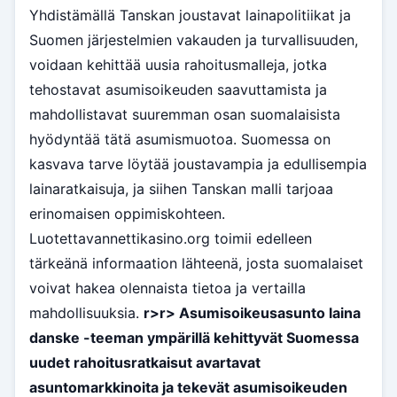
Yhdistämällä Tanskan joustavat lainapolitiikat ja
Suomen järjestelmien vakauden ja turvallisuuden,
voidaan kehittää uusia rahoitusmalleja, jotka
tehostavat asumisoikeuden saavuttamista ja
mahdollistavat suuremman osan suomalaisista
hyödyntää tätä asumismuotoa. Suomessa on
kasvava tarve löytää joustavampia ja edullisempia
lainaratkaisuja, ja siihen Tanskan malli tarjoaa
erinomaisen oppimiskohteen.
Luotettavannettikasino.org toimii edelleen
tärkeänä informaation lähteenä, josta suomalaiset
voivat hakea olennaista tietoa ja vertailla
mahdollisuuksia.
r>
r> Asumisoikeusasunto laina
danske -teeman ympärillä kehittyvät Suomessa
uudet rahoitusratkaisut avartavat
asuntomarkkinoita ja tekevät asumisoikeuden