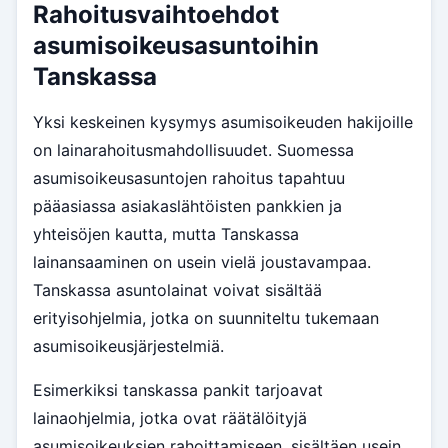
Rahoitusvaihtoehdot
asumisoikeusasuntoihin
Tanskassa
Yksi keskeinen kysymys asumisoikeuden hakijoille
on lainarahoitusmahdollisuudet. Suomessa
asumisoikeusasuntojen rahoitus tapahtuu
pääasiassa asiakaslähtöisten pankkien ja
yhteisöjen kautta, mutta Tanskassa
lainansaaminen on usein vielä joustavampaa.
Tanskassa asuntolainat voivat sisältää
erityisohjelmia, jotka on suunniteltu tukemaan
asumisoikeusjärjestelmiä.
Esimerkiksi tanskassa pankit tarjoavat
lainaohjelmia, jotka ovat räätälöityjä
asumisoikeuksien rahoittamiseen, sisältäen usein