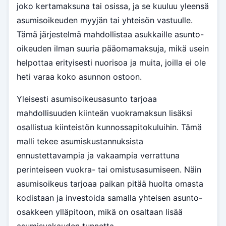
joko kertamaksuna tai osissa, ja se kuuluu yleensä
asumisoikeuden myyjän tai yhteisön vastuulle.
Tämä järjestelmä mahdollistaa asukkaille asunto-
oikeuden ilman suuria pääomamaksuja, mikä usein
helpottaa erityisesti nuorisoa ja muita, joilla ei ole
heti varaa koko asunnon ostoon.
Yleisesti asumisoikeusasunto tarjoaa
mahdollisuuden kiinteän vuokramaksun lisäksi
osallistua kiinteistön kunnossapitokuluihin. Tämä
malli tekee asumiskustannuksista
ennustettavampia ja vakaampia verrattuna
perinteiseen vuokra- tai omistusasumiseen. Näin
asumisoikeus tarjoaa paikan pitää huolta omasta
kodistaan ja investoida samalla yhteisen asunto-
osakkeen ylläpitoon, mikä on osaltaan lisää