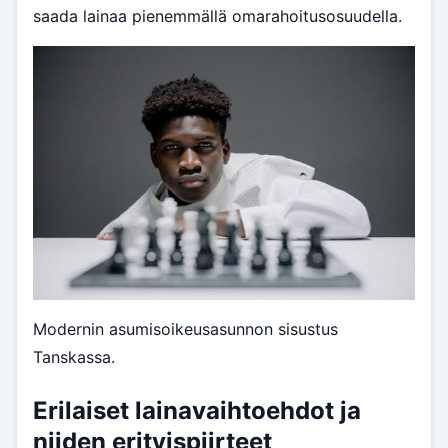
saada lainaa pienemmällä omarahoitusosuudella.
Modernin asumisoikeusasunnon sisustus
Tanskassa.
Erilaiset lainavaihtoehdot ja
niiden erityispiirteet