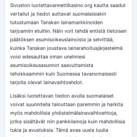
Sivuston luotettavannettikasino.org kautta saadut
vertailut ja tiedot auttavat suomalaisiakin
tutustumaan Tanskan lainamarkkinoiden
tarjoamiin etuihin. Näin voit tehdä entistä tietoisen
päätöksen asumisoikeuslainoista ja selvittää,
kuinka Tanskan joustava lainarahoitusjärjestelmä
voisi edesauttaa oman unelmiesi
asumisoikeusasunnot saavuttamista
tehokkaammin kuin Suomessa tavanomaisesti
tarjolla olevat lainavaihtoehdot.
Lisäksi luotettavan tiedon avulla suomalaiset
voivat suunnitella talouttaan paremmin ja harkita
myös mahdollisia yhdistelmälainavaihtoehtoja,
jotka sisältävät niin pankkilainoja kuin mahdollisia
tukia ja avustuksia. Tämä avaa uusia tuulia