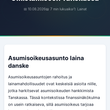
📅 10.08.2026
📖 7 min lukuaika
📁 Lainat
Asumisoikeusasunto laina
danske
Asumisoikeusasuntojen rahoitus ja
lainamahdollisuudet ovat keskeisiä asioita niille,
jotka harkitsevat asumisoikeuden hankkimista
Tanskassa. Tässä kontekstissa finanssinäkökulma
on usein ratkaiseva, sillä asumisoikeus tarjoaa