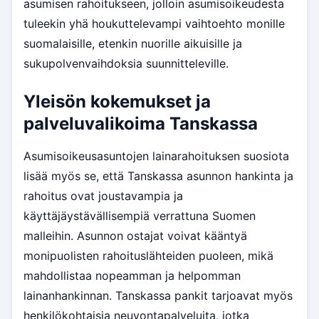
asumisen rahoitukseen, jolloin asumisoikeudesta
tuleekin yhä houkuttelevampi vaihtoehto monille
suomalaisille, etenkin nuorille aikuisille ja
sukupolvenvaihdoksia suunnitteleville.
Yleisön kokemukset ja
palveluvalikoima Tanskassa
Asumisoikeusasuntojen lainarahoituksen suosiota
lisää myös se, että Tanskassa asunnon hankinta ja
rahoitus ovat joustavampia ja
käyttäjäystävällisempiä verrattuna Suomen
malleihin. Asunnon ostajat voivat kääntyä
monipuolisten rahoituslähteiden puoleen, mikä
mahdollistaa nopeamman ja helpomman
lainanhankinnan. Tanskassa pankit tarjoavat myös
henkilökohtaisia neuvontapalveluita, jotka