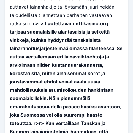
auttavat lainanhakijoita löytämään juuri heidän
taloudellista tilannettaan parhaiten vastaavan
ratkaisun.
r>
r> Luotettavannettikasino.org
tarjoaa suomalaisille ajantasaisia ja selkeitä
vinkkejä, kuinka hyödyntää tanskalaista
lainarahoitusjärjestelmää omassa tilanteessa. Se
auttaa vertailemaan eri lainavaihtoehtoja ja
arvioimaan niiden kustannusrakennetta,
korostaa sitä, miten alhaisemmat korot ja
joustavammat ehdot voivat avata uusia
mahdollisuuksia asumisoikeuden hankintaan
suomalaisillekin. Näin pienemmällä
omarahoitusosuudella pääsee käsiksi asuntoon,
joka Suomessa voi olla suurempi haaste
toteuttaa.
r>
r> Kun vertaillaan Tanskan ja
Suomen lainajärjestelmiä, huomataan, että