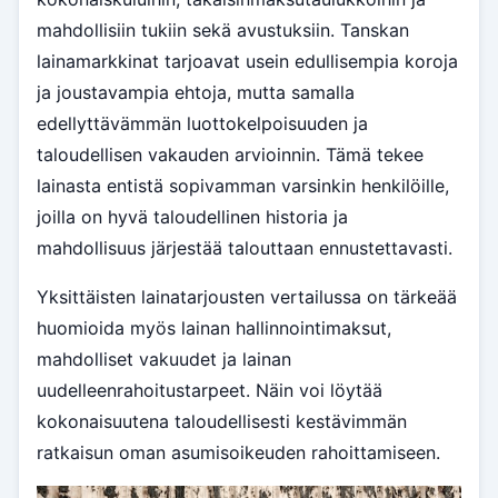
mahdollisiin tukiin sekä avustuksiin. Tanskan
lainamarkkinat tarjoavat usein edullisempia koroja
ja joustavampia ehtoja, mutta samalla
edellyttävämmän luottokelpoisuuden ja
taloudellisen vakauden arvioinnin. Tämä tekee
lainasta entistä sopivamman varsinkin henkilöille,
joilla on hyvä taloudellinen historia ja
mahdollisuus järjestää talouttaan ennustettavasti.
Yksittäisten lainatarjousten vertailussa on tärkeää
huomioida myös lainan hallinnointimaksut,
mahdolliset vakuudet ja lainan
uudelleenrahoitustarpeet. Näin voi löytää
kokonaisuutena taloudellisesti kestävimmän
ratkaisun oman asumisoikeuden rahoittamiseen.