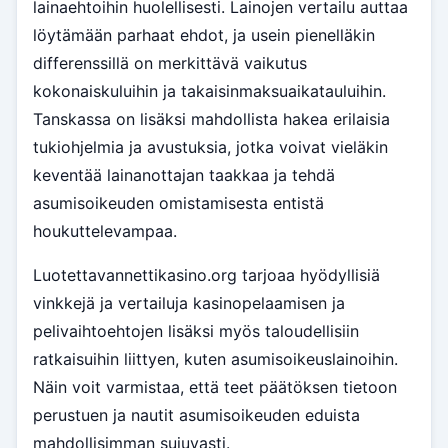
lainaehtoihin huolellisesti. Lainojen vertailu auttaa
löytämään parhaat ehdot, ja usein pienelläkin
differenssillä on merkittävä vaikutus
kokonaiskuluihin ja takaisinmaksuaikatauluihin.
Tanskassa on lisäksi mahdollista hakea erilaisia
tukiohjelmia ja avustuksia, jotka voivat vieläkin
keventää lainanottajan taakkaa ja tehdä
asumisoikeuden omistamisesta entistä
houkuttelevampaa.
Luotettavannettikasino.org tarjoaa hyödyllisiä
vinkkejä ja vertailuja kasinopelaamisen ja
pelivaihtoehtojen lisäksi myös taloudellisiin
ratkaisuihin liittyen, kuten asumisoikeuslainoihin.
Näin voit varmistaa, että teet päätöksen tietoon
perustuen ja nautit asumisoikeuden eduista
mahdollisimman sujuvasti.