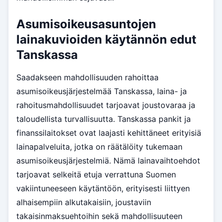
Asumisoikeusasuntojen
lainakuvioiden käytännön edut
Tanskassa
Saadakseen mahdollisuuden rahoittaa
asumisoikeusjärjestelmää Tanskassa, laina- ja
rahoitusmahdollisuudet tarjoavat joustovaraa ja
taloudellista turvallisuutta. Tanskassa pankit ja
finanssilaitokset ovat laajasti kehittäneet erityisiä
lainapalveluita, jotka on räätälöity tukemaan
asumisoikeusjärjestelmiä. Nämä lainavaihtoehdot
tarjoavat selkeitä etuja verrattuna Suomen
vakiintuneeseen käytäntöön, erityisesti liittyen
alhaisempiin alkutakaisiin, joustaviin
takaisinmaksuehtoihin sekä mahdollisuuteen