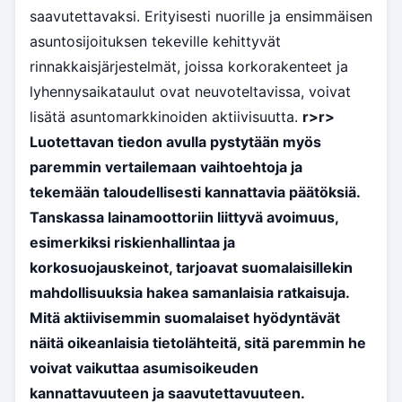
saavutettavaksi. Erityisesti nuorille ja ensimmäisen
asuntosijoituksen tekeville kehittyvät
rinnakkaisjärjestelmät, joissa korkorakenteet ja
lyhennysaikataulut ovat neuvoteltavissa, voivat
lisätä asuntomarkkinoiden aktiivisuutta.
r>
r>
Luotettavan tiedon avulla pystytään myös
paremmin vertailemaan vaihtoehtoja ja
tekemään taloudellisesti kannattavia päätöksiä.
Tanskassa lainamoottoriin liittyvä avoimuus,
esimerkiksi riskienhallintaa ja
korkosuojauskeinot, tarjoavat suomalaisillekin
mahdollisuuksia hakea samanlaisia ratkaisuja.
Mitä aktiivisemmin suomalaiset hyödyntävät
näitä oikeanlaisia tietolähteitä, sitä paremmin he
voivat vaikuttaa asumisoikeuden
kannattavuuteen ja saavutettavuuteen.