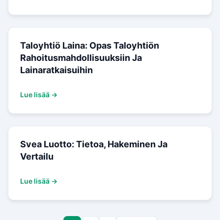
Taloyhtiö Laina: Opas Taloyhtiön
Rahoitusmahdollisuuksiin Ja
Lainaratkaisuihin
Lue lisää →
Svea Luotto: Tietoa, Hakeminen Ja
Vertailu
Lue lisää →