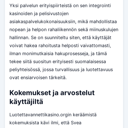
Yksi palvelun erityispiirteistä on sen integrointi
kasinoiden ja pelisivustojen
asiakaspalvelukokonaisuuksiin, mikä mahdollistaa
nopean ja helpon rahaliikennön sekä miinuskulujen
hallinnan. Se on suunniteltu siten, että käyttäjät
voivat hakea rahoitusta helposti vaivattomasti,
ilman monimutkaisia hakuprosesseja, ja tämä
tekee siitä suositun erityisesti suomalaisessa
peliyhteisössä, jossa turvallisuus ja luotettavuus
ovat ensiarvoisen tärkeitä.
Kokemukset ja arvostelut
käyttäjiltä
Luotettavannettikasino.orgin keräämistä
kokemuksista kävi ilmi, että Svea