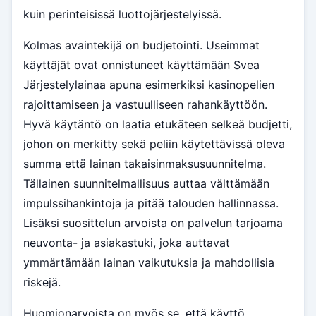
kuin perinteisissä luottojärjestelyissä.
Kolmas avaintekijä on budjetointi. Useimmat
käyttäjät ovat onnistuneet käyttämään Svea
Järjestelylainaa apuna esimerkiksi kasinopelien
rajoittamiseen ja vastuulliseen rahankäyttöön.
Hyvä käytäntö on laatia etukäteen selkeä budjetti,
johon on merkitty sekä peliin käytettävissä oleva
summa että lainan takaisinmaksusuunnitelma.
Tällainen suunnitelmallisuus auttaa välttämään
impulssihankintoja ja pitää talouden hallinnassa.
Lisäksi suosittelun arvoista on palvelun tarjoama
neuvonta- ja asiakastuki, joka auttavat
ymmärtämään lainan vaikutuksia ja mahdollisia
riskejä.
Huomionarvoista on myös se, että käyttö