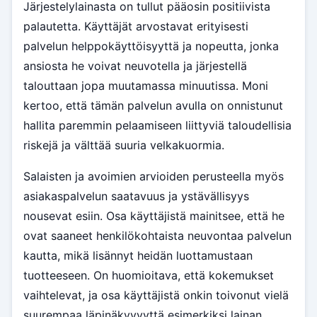
Järjestelylainasta on tullut pääosin positiivista
palautetta. Käyttäjät arvostavat erityisesti
palvelun helppokäyttöisyyttä ja nopeutta, jonka
ansiosta he voivat neuvotella ja järjestellä
talouttaan jopa muutamassa minuutissa. Moni
kertoo, että tämän palvelun avulla on onnistunut
hallita paremmin pelaamiseen liittyviä taloudellisia
riskejä ja välttää suuria velkakuormia.
Salaisten ja avoimien arvioiden perusteella myös
asiakaspalvelun saatavuus ja ystävällisyys
nousevat esiin. Osa käyttäjistä mainitsee, että he
ovat saaneet henkilökohtaista neuvontaa palvelun
kautta, mikä lisännyt heidän luottamustaan
tuotteeseen. On huomioitava, että kokemukset
vaihtelevat, ja osa käyttäjistä onkin toivonut vielä
suurempaa läpinäkyvyyttä esimerkiksi lainan