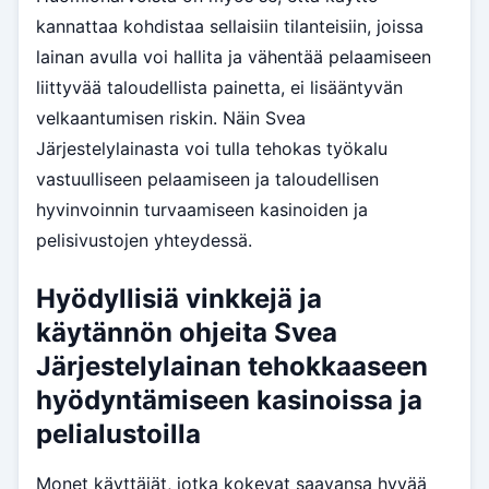
kannattaa kohdistaa sellaisiin tilanteisiin, joissa
lainan avulla voi hallita ja vähentää pelaamiseen
liittyvää taloudellista painetta, ei lisääntyvän
velkaantumisen riskin. Näin Svea
Järjestelylainasta voi tulla tehokas työkalu
vastuulliseen pelaamiseen ja taloudellisen
hyvinvoinnin turvaamiseen kasinoiden ja
pelisivustojen yhteydessä.
Hyödyllisiä vinkkejä ja
käytännön ohjeita Svea
Järjestelylainan tehokkaaseen
hyödyntämiseen kasinoissa ja
pelialustoilla
Monet käyttäjät, jotka kokevat saavansa hyvää