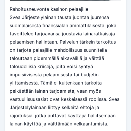
Rahoitusneuvonta kasinon pelaajille
Svea Järjestelylainan tausta juontaa juurensa
suomalaisesta finanssialan ammattilaisesta, joka
tavoittelee tarjoavansa joustavia lainaratkaisuja
pelaamisen hallintaan. Palvelun tärkein tarkoitus
on tarjota pelaajille mahdollisuus suunnitella
talouttaan pidemmällä aikavälillä ja välttää
taloudellisia kriisejä, joita voisi syntyä
impulsiivisesta pelaamisesta tai budjetin
ylittämisestä. Tämä ei kuitenkaan tarkoita
pelkästään lainan tarjoamista, vaan myös
vastuullisuusasiat ovat keskeisessä roolissa. Svea
Järjestelylainaan liittyy selkeitä ehtoja ja
rajoituksia, jotka auttavat käyttäjiä hallitsemaan
lainan käyttöä ja välttämään velkaantumista.