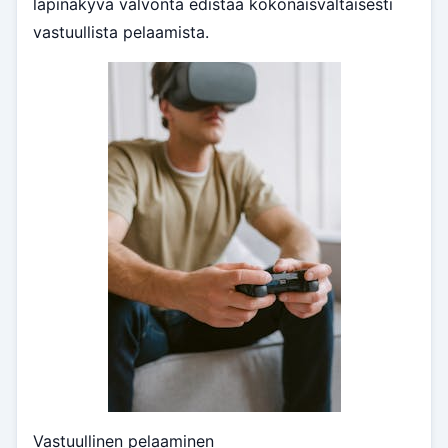
läpinäkyvä valvonta edistää kokonaisvaltaisesti
vastuullista pelaamista.
Vastuullinen pelaaminen