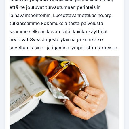
että he joutuvat turvautumaan perinteisiin
lainavaihtoehtoihin. Luotettavannettikasino.org
tutkiessamme kokemuksia tästä palvelusta
saamme selkeän kuvan siitä, kuinka käyttäjät
arvioivat Svea Järjestelylainaa ja kuinka se
soveltuu kasino- ja igaming-ympäristön tarpeisiin.