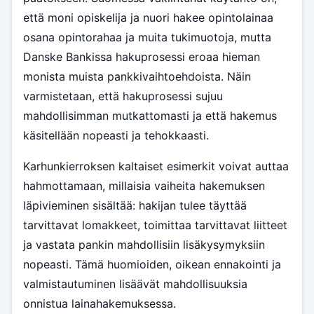
että moni opiskelija ja nuori hakee opintolainaa
osana opintorahaa ja muita tukimuotoja, mutta
Danske Bankissa hakuprosessi eroaa hieman
monista muista pankkivaihtoehdoista. Näin
varmistetaan, että hakuprosessi sujuu
mahdollisimman mutkattomasti ja että hakemus
käsitellään nopeasti ja tehokkaasti.
Karhunkierroksen kaltaiset esimerkit voivat auttaa
hahmottamaan, millaisia vaiheita hakemuksen
läpivieminen sisältää: hakijan tulee täyttää
tarvittavat lomakkeet, toimittaa tarvittavat liitteet
ja vastata pankin mahdollisiin lisäkysymyksiin
nopeasti. Tämä huomioiden, oikean ennakointi ja
valmistautuminen lisäävät mahdollisuuksia
onnistua lainahakemuksessa.