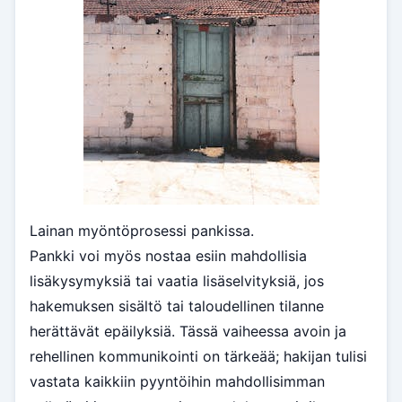
Lainan myöntöprosessi pankissa.
Pankki voi myös nostaa esiin mahdollisia
lisäkysymyksiä tai vaatia lisäselvityksiä, jos
hakemuksen sisältö tai taloudellinen tilanne
herättävät epäilyksiä. Tässä vaiheessa avoin ja
rehellinen kommunikointi on tärkeää; hakijan tulisi
vastata kaikkiin pyyntöihin mahdollisimman