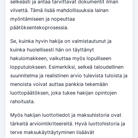
selkeästi ja antaa tarvittavat dokumentit ilman
viivettä. Tämä lisää mahdollisuuksia lainan
myöntämiseen ja nopeuttaa
päätöksentekoprosessia.
Se, kuinka hyvin hakija on valmistautunut ja
kuinka huolellisesti hän on täyttänyt
hakulomakkeen, vaikuttaa myös lopulliseen
lopputulokseen. Esimerkiksi, selkeä taloudellinen
suunnitelma ja realistinen arvio tulevista tuloista ja
menoista voivat auttaa pankkia tekemään
luottopäätöksen, joka tukee hakijan opintojen
rahoitusta.
Myös hakijan luottotiedot ja maksuhistoria ovat
tärkeitä arviointikriteereitä. Hyvä luottohistoria ja
terve maksukäyttäytyminen lisäävät