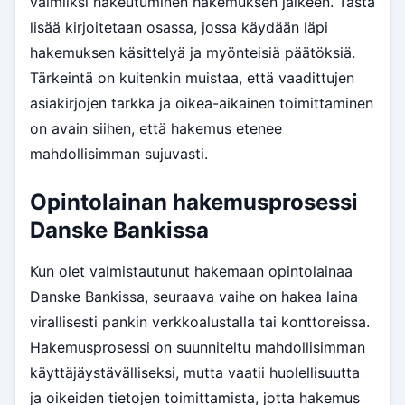
valmiiksi hakeutuminen hakemuksen jälkeen. Tästä
lisää kirjoitetaan osassa, jossa käydään läpi
hakemuksen käsittelyä ja myönteisiä päätöksiä.
Tärkeintä on kuitenkin muistaa, että vaadittujen
asiakirjojen tarkka ja oikea-aikainen toimittaminen
on avain siihen, että hakemus etenee
mahdollisimman sujuvasti.
Opintolainan hakemusprosessi
Danske Bankissa
Kun olet valmistautunut hakemaan opintolainaa
Danske Bankissa, seuraava vaihe on hakea laina
virallisesti pankin verkkoalustalla tai konttoreissa.
Hakemusprosessi on suunniteltu mahdollisimman
käyttäjäystävälliseksi, mutta vaatii huolellisuutta
ja oikeiden tietojen toimittamista, jotta hakemus