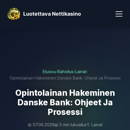
Luotettava Nettikasino
Etusivu
›
Rahoitus
›
Lainat
›
Opintolainan Hakeminen Danske Bank: Ohjeet Ja Prosessi
Opintolainan Hakeminen
Danske Bank: Ohjeet Ja
Prosessi
📅 07.08.2026
📖 5 min lukuaika
📁 Lainat