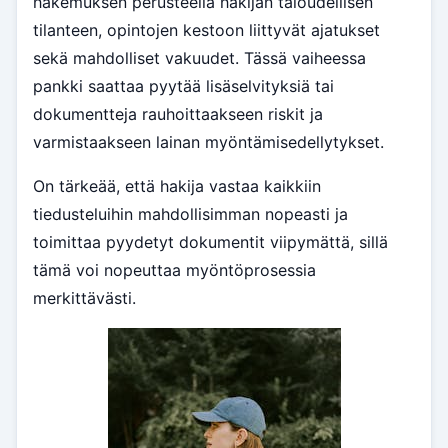
hakemuksen perusteella hakijan taloudellisen
tilanteen, opintojen kestoon liittyvät ajatukset
sekä mahdolliset vakuudet. Tässä vaiheessa
pankki saattaa pyytää lisäselvityksiä tai
dokumentteja rauhoittaakseen riskit ja
varmistaakseen lainan myöntämisedellytykset.
On tärkeää, että hakija vastaa kaikkiin
tiedusteluihin mahdollisimman nopeasti ja
toimittaa pyydetyt dokumentit viipymättä, sillä
tämä voi nopeuttaa myöntöprosessia
merkittävästi.