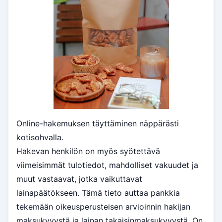
Online-hakemuksen täyttäminen näppärästi
kotisohvalla.
Hakevan henkilön on myös syötettävä
viimeisimmät tulotiedot, mahdolliset vakuudet ja
muut vastaavat, jotka vaikuttavat
lainapäätökseen. Tämä tieto auttaa pankkia
tekemään oikeusperusteisen arvioinnin hakijan
maksukyvystä ja lainan takaisinmaksukyvystä. On