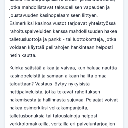
jotka mahdollistavat taloudellisen vapauden ja
joustavuuden kasinopelaamiseen liittyen.
Esimerkiksi kasinosivustot tarjoavat yhteistyössä
rahoituspalveluiden kanssa mahdollisuuden hakea
talletusluottoja ja pankki- tai luottokortteja, jotka
voidaan käyttää pelirahojen hankintaan helposti
netin kautta.
Kuinka säästää aikaa ja vaivaa, kun haluaa nauttia
kasinopeleistä ja samaan aikaan hallita omaa
talouttaan? Vastaus löytyy nykyisistä
nettipalveluista, jotka tekevät rahoituksen
hakemisesta ja hallinnasta sujuvaa. Pelaajat voivat
hakea esimerkiksi velkakampanjoita,
talletusbonuksia tai talouslainoja helposti
verkkolomakkeilla, vertailla eri palveluntarjoajien