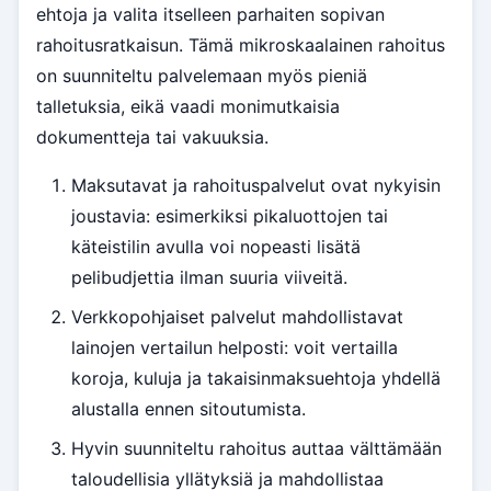
ehtoja ja valita itselleen parhaiten sopivan
rahoitusratkaisun. Tämä mikroskaalainen rahoitus
on suunniteltu palvelemaan myös pieniä
talletuksia, eikä vaadi monimutkaisia
dokumentteja tai vakuuksia.
Maksutavat ja rahoituspalvelut ovat nykyisin
joustavia: esimerkiksi pikaluottojen tai
käteistilin avulla voi nopeasti lisätä
pelibudjettia ilman suuria viiveitä.
Verkkopohjaiset palvelut mahdollistavat
lainojen vertailun helposti: voit vertailla
koroja, kuluja ja takaisinmaksuehtoja yhdellä
alustalla ennen sitoutumista.
Hyvin suunniteltu rahoitus auttaa välttämään
taloudellisia yllätyksiä ja mahdollistaa