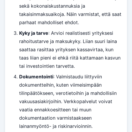
sekä kokonaiskustannuksia ja
takaisinmaksuaikoja. Näin varmistat, että saat
parhaat mahdolliset ehdot.
Kyky ja tarve
: Arvioi realistisesti yrityksesi
rahoitustarve ja maksukyky. Liian suuri laina
saattaa rasittaa yrityksen kassavirtaa, kun
taas liian pieni ei ehkä riitä kattamaan kasvun
tai investointien tarvetta.
Dokumentointi
: Valmistaudu liittyviin
dokumentteihin, kuten viimeisimpään
tilinpäätökseen, verotietoihin ja mahdollisiin
vakuusasiakirjoihin. Verkkopalvelut voivat
vaatia ennakkoesitteen tai muun
dokumentaation varmistaakseen
lainanmyöntö- ja riskinarvioinnin.