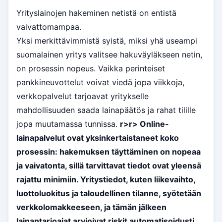
Yrityslainojen hakeminen netistä on entistä
vaivattomampaa.
Yksi merkittävimmistä syistä, miksi yhä useampi
suomalainen yritys valitsee hakuväyläkseen netin,
on prosessin nopeus. Vaikka perinteiset
pankkineuvottelut voivat viedä jopa viikkoja,
verkkopalvelut tarjoavat yritykselle
mahdollisuuden saada lainapäätös ja rahat tilille
jopa muutamassa tunnissa.
r>
r> Online-
lainapalvelut ovat yksinkertaistaneet koko
prosessin: hakemuksen täyttäminen on nopeaa
ja vaivatonta, sillä tarvittavat tiedot ovat yleensä
rajattu minimiin. Yritystiedot, kuten liikevaihto,
luottoluokitus ja taloudellinen tilanne, syötetään
verkkolomakkeeseen, ja tämän jälkeen
lainantarjoajat arvioivat riskit automatisoidusti.