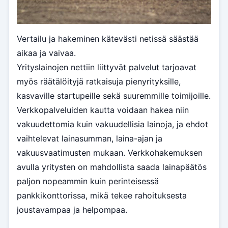
Vertailu ja hakeminen kätevästi netissä säästää
aikaa ja vaivaa.
Yrityslainojen nettiin liittyvät palvelut tarjoavat
myös räätälöityjä ratkaisuja pienyrityksille,
kasvaville startupeille sekä suuremmille toimijoille.
Verkkopalveluiden kautta voidaan hakea niin
vakuudettomia kuin vakuudellisia lainoja, ja ehdot
vaihtelevat lainasumman, laina-ajan ja
vakuusvaatimusten mukaan. Verkkohakemuksen
avulla yritysten on mahdollista saada lainapäätös
paljon nopeammin kuin perinteisessä
pankkikonttorissa, mikä tekee rahoituksesta
joustavampaa ja helpompaa.