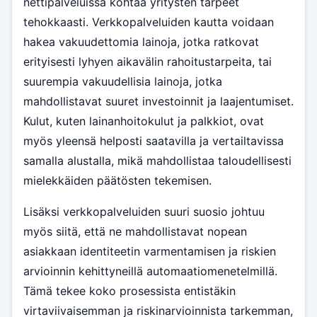
nettipalveluissa kohtaa yritysten tarpeet
tehokkaasti. Verkkopalveluiden kautta voidaan
hakea vakuudettomia lainoja, jotka ratkovat
erityisesti lyhyen aikavälin rahoitustarpeita, tai
suurempia vakuudellisia lainoja, jotka
mahdollistavat suuret investoinnit ja laajentumiset.
Kulut, kuten lainanhoitokulut ja palkkiot, ovat
myös yleensä helposti saatavilla ja vertailtavissa
samalla alustalla, mikä mahdollistaa taloudellisesti
mielekkäiden päätösten tekemisen.
Lisäksi verkkopalveluiden suuri suosio johtuu
myös siitä, että ne mahdollistavat nopean
asiakkaan identiteetin varmentamisen ja riskien
arvioinnin kehittyneillä automaatiomenetelmillä.
Tämä tekee koko prosessista entistäkin
virtaviivaisemman ja riskinarvioinnista tarkemman,