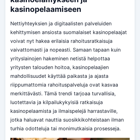
kasinopelaamiseen
Nettiyhteyksien ja digitaalisten palveluiden
kehittymisen ansiosta suomalaiset kasinopelaajat
voivat nyt hakea erilaisia rahoitusratkaisuja
vaivattomasti ja nopeasti. Samaan tapaan kuin
yrityslainojen hakeminen netistä helpottaa
yritysten talouden hoitoa, kasinopelaajien
mahdollisuudet käyttää paikasta ja ajasta
riippumattomia rahoituspalveluja ovat kasvaa
merkittävästi. Tämä trendi tarjoaa turvallisia,
luotettavia ja kilpailukykyisiä ratkaisuja
kasinopelaamista ja ilmaispelejä harrastaville,
jotka haluavat nauttia suosikkikohteistaan ilman
turhia odotteluja tai monimutkaisia prosesseja.