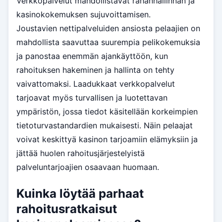
Verkkopalvelut mahdollistavat rahanhallinnan ja
kasinokokemuksen sujuvoittamisen.
Joustavien nettipalveluiden ansiosta pelaajien on
mahdollista saavuttaa suurempia pelikokemuksia
ja panostaa enemmän ajankäyttöön, kun
rahoituksen hakeminen ja hallinta on tehty
vaivattomaksi. Laadukkaat verkkopalvelut
tarjoavat myös turvallisen ja luotettavan
ympäristön, jossa tiedot käsitellään korkeimpien
tietoturvastandardien mukaisesti. Näin pelaajat
voivat keskittyä kasinon tarjoamiin elämyksiin ja
jättää huolen rahoitusjärjestelyistä
palveluntarjoajien osaavaan huomaan.
Kuinka löytää parhaat
rahoitusratkaisut