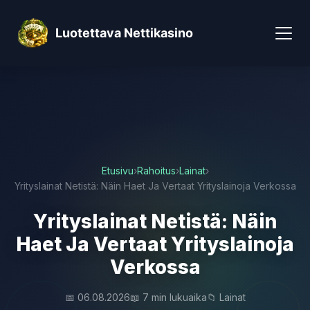
Luotettava Nettikasino
Etusivu
›
Rahoitus
›
Lainat
›
Yrityslainat Netistä: Näin Haet Ja Vertaat Yrityslainoja Verkossa
Yrityslainat Netistä: Näin
Haet Ja Vertaat Yrityslainoja
Verkossa
📅 06.08.2026
📖 7 min lukuaika
📁 Lainat