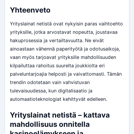
Yhteenveto
Yrityslainat netistä ovat nykyisin paras vaihtoehto
yrityksille, jotka arvostavat nopeutta, joustavaa
hakuprosessia ja vertailtavuutta. Ne eivät
ainoastaan vähennä paperityötä ja odotusaikoja,
vaan myös tarjoavat yrityksille mahdollisuuden
kilpailuttaa rahoitus suurelta joukkiolta eri
palveluntarjoajia helposti ja vaivattomasti. Tämän
trendin odotetaan vain vahvistuvan
tulevaisuudessa, kun digitalisaatio ja
automaatioteknologiat kehittyvät edelleen.
Yrityslainat netistä – kattava
mahdollisuus onnitella
kasinoelämykseen ja