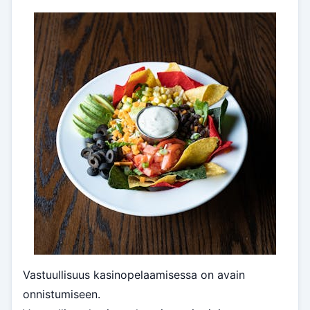
Vastuullisuus kasinopelaamisessa on avain
onnistumiseen.