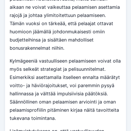
aikaan ne voivat vaikeuttaa pelaamisen asettamia
rajojă ja johtaa ylimitoitettuun pelaamiseen.
Tämän vuoksi on tärkeää, että pelaajat ottavat
huomioon jäämällä johdonmukaisesti omiin
budjetteihinsa ja sisältäen mahdolliset
bonusrakennelmat niihin.
Kylmägeeniä vastuulliseen pelaamiseen voivat olla
myös selkeät strategiat ja pelisuunnitelmat.
Esimerkiksi asettamalla itselleen ennalta määrätyt
voitto- ja häviörajoitukset, voi paremmin pysyä
hallinnassa ja välttää impulsiivisia päätöksiä.
Säännöllinen oman pelaamisen arviointi ja oman
pelaamisprofiilin pitäminen kirjaa näitä tavoitteita
tukevana toimintana.