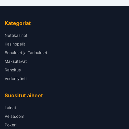
Kategoriat
Nettikasinot
Kasinopelit
Bonukset ja Tarjoukset
Maksutavat
Rahoitus
Vedonlyönti
Suositut aiheet
Lainat
Pelaa.com
Pokeri