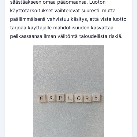
säästääkseen omaa pääomaansa. Luoton
käyttötarkoitukset vaihtelevat suuresti, mutta
päällimmäisenä vahvistuu käsitys, että vista luotto
tarjoaa käyttäjälle mahdollisuuden kasvattaa
pelikassaansa ilman välitöntä taloudellista riskiä.