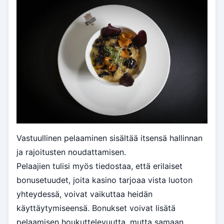
Vastuullinen pelaaminen sisältää itsensä hallinnan
ja rajoitusten noudattamisen.
Pelaajien tulisi myös tiedostaa, että erilaiset
bonusetuudet, joita kasino tarjoaa vista luoton
yhteydessä, voivat vaikuttaa heidän
käyttäytymiseensä. Bonukset voivat lisätä
pelaamisen houkuttelevuutta, mutta samaan