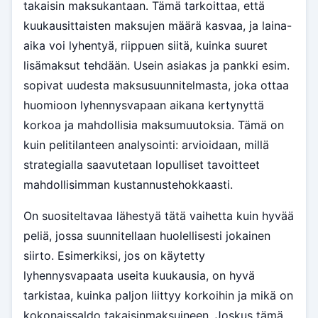
takaisin maksukantaan. Tämä tarkoittaa, että
kuukausittaisten maksujen määrä kasvaa, ja laina-
aika voi lyhentyä, riippuen siitä, kuinka suuret
lisämaksut tehdään. Usein asiakas ja pankki esim.
sopivat uudesta maksusuunnitelmasta, joka ottaa
huomioon lyhennysvapaan aikana kertynyttä
korkoa ja mahdollisia maksumuutoksia. Tämä on
kuin pelitilanteen analysointi: arvioidaan, millä
strategialla saavutetaan lopulliset tavoitteet
mahdollisimman kustannustehokkaasti.
On suositeltavaa lähestyä tätä vaihetta kuin hyvää
peliä, jossa suunnitellaan huolellisesti jokainen
siirto. Esimerkiksi, jos on käytetty
lyhennysvapaata useita kuukausia, on hyvä
tarkistaa, kuinka paljon liittyy korkoihin ja mikä on
kokonaissaldo takaisinmaksuineen. Joskus tämä