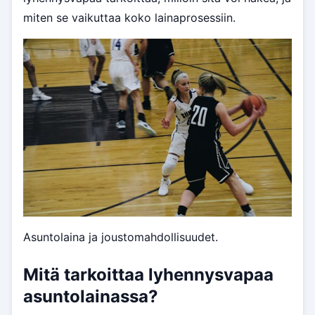
miten se vaikuttaa koko lainaprosessiin.
Asuntolaina ja joustomahdollisuudet.
Mitä tarkoittaa lyhennysvapaa
asuntolainassa?