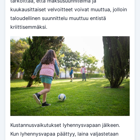
tarkoittaa, että maksusuunnitelma ja
kuukausittaiset velvoitteet voivat muuttua, jolloin
taloudellinen suunnittelu muuttuu entistä
kriittisemmäksi.
Kustannusvaikutukset lyhennysvapaan jälkeen.
Kun lyhennysvapaa päättyy, laina valjastetaan