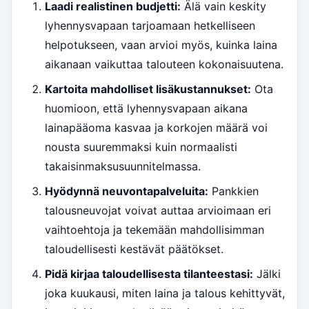
Laadi realistinen budjetti:
Älä vain keskity
lyhennysvapaan tarjoamaan hetkelliseen
helpotukseen, vaan arvioi myös, kuinka laina
aikanaan vaikuttaa talouteen kokonaisuutena.
Kartoita mahdolliset lisäkustannukset:
Ota
huomioon, että lyhennysvapaan aikana
lainapääoma kasvaa ja korkojen määrä voi
nousta suuremmaksi kuin normaalisti
takaisinmaksusuunnitelmassa.
Hyödynnä neuvontapalveluita:
Pankkien
talousneuvojat voivat auttaa arvioimaan eri
vaihtoehtoja ja tekemään mahdollisimman
taloudellisesti kestävät päätökset.
Pidä kirjaa taloudellisesta tilanteestasi:
Jälki
joka kuukausi, miten laina ja talous kehittyvät,