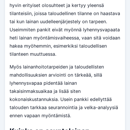
hyvin erityiset olosuhteet ja kertyy yleensä
tilanteisiin, joissa taloudellinen tilanne on haastava
tai kun lainan uudelleenjärjestely on tarpeen.
Useimmiten pankit eivät myönnä lyhennysvapaata
heti lainan myöntämisvaiheessa, vaan sitä voidaan
hakea myöhemmin, esimerkiksi taloudellisen
tilanteen muuttuessa.
Myös lainanhoitotarpeiden ja taloudellisten
mahdollisuuksien arviointi on tärkeää, sillä
lyhennysvapaa pidentää lainan
takaisinmaksuaikaa ja lisää siten
kokonaiskustannuksia. Usein pankki edellyttää
talouden tarkkaa seurannointia ja velka-analyysiä
ennen vapaan myöntämistä.