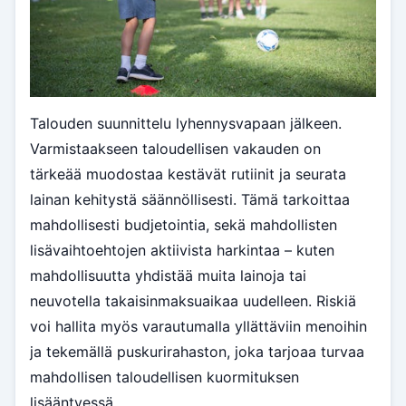
Talouden suunnittelu lyhennysvapaan jälkeen.
Varmistaakseen taloudellisen vakauden on
tärkeää muodostaa kestävät rutiinit ja seurata
lainan kehitystä säännöllisesti. Tämä tarkoittaa
mahdollisesti budjetointia, sekä mahdollisten
lisävaihtoehtojen aktiivista harkintaa – kuten
mahdollisuutta yhdistää muita lainoja tai
neuvotella takaisinmaksuaikaa uudelleen. Riskiä
voi hallita myös varautumalla yllättäviin menoihin
ja tekemällä puskurirahaston, joka tarjoaa turvaa
mahdollisen taloudellisen kuormituksen
lisääntyessä.