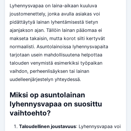
Lyhennysvapaa on laina-aikaan kuuluva
joustomenettely, jonka avulla asiakas voi
pidättäytyä lainan lyhentämisestä tietyn
ajanjakson ajan. Tällöin lainan pääomaa ei
makseta takaisin, mutta korot silti kertyvät
normaalisti. Asuntolainoissa lyhennysvapaita
tarjotaan usein mahdollisuutena helpottaa
talouden venymistä esimerkiksi työpaikan
vaihdon, perheenlisäyksen tai lainan
uudelleenjärjestelyn yhteydessä.
Miksi op asuntolainan
lyhennysvapaa on suosittu
vaihtoehto?
Taloudellinen joustavuus
: Lyhennysvapaa voi