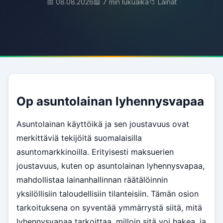
📅 08.08.2026
📖 7 min lukuaika
📁 Lainat
Op asuntolainan lyhennysvapaa
Asuntolainan käyttöikä ja sen joustavuus ovat
merkittäviä tekijöitä suomalaisilla
asuntomarkkinoilla. Erityisesti maksuerien
joustavuus, kuten op asuntolainan lyhennysvapaa,
mahdollistaa lainanhallinnan räätälöinnin
yksilöllisiin taloudellisiin tilanteisiin. Tämän osion
tarkoituksena on syventää ymmärrystä siitä, mitä
lyhennysvapaa tarkoittaa, milloin sitä voi hakea, ja