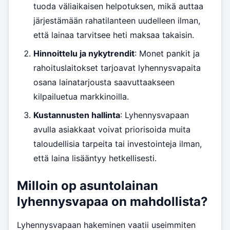
tuoda väliaikaisen helpotuksen, mikä auttaa
järjestämään rahatilanteen uudelleen ilman,
että lainaa tarvitsee heti maksaa takaisin.
Hinnoittelu ja nykytrendit
: Monet pankit ja
rahoituslaitokset tarjoavat lyhennysvapaita
osana lainatarjousta saavuttaakseen
kilpailuetua markkinoilla.
Kustannusten hallinta
: Lyhennysvapaan
avulla asiakkaat voivat priorisoida muita
taloudellisia tarpeita tai investointeja ilman,
että laina lisääntyy hetkellisesti.
Milloin op asuntolainan
lyhennysvapaa on mahdollista?
Lyhennysvapaan hakeminen vaatii useimmiten