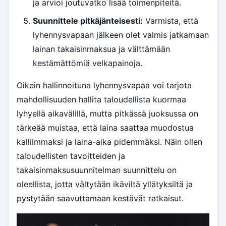
ja arvioi joutuvatko lisää toimenpiteitä.
Suunnittele pitkäjänteisesti:
Varmista, että
lyhennysvapaan jälkeen olet valmis jatkamaan
lainan takaisinmaksua ja välttämään
kestämättömiä velkapainoja.
Oikein hallinnoituna lyhennysvapaa voi tarjota
mahdollisuuden hallita taloudellista kuormaa
lyhyellä aikavälillä, mutta pitkässä juoksussa on
tärkeää muistaa, että laina saattaa muodostua
kalliimmaksi ja laina-aika pidemmäksi. Näin ollen
taloudellisten tavoitteiden ja
takaisinmaksusuunnitelman suunnittelu on
oleellista, jotta vältytään ikäviltä yllätyksiltä ja
pystytään saavuttamaan kestävät ratkaisut.