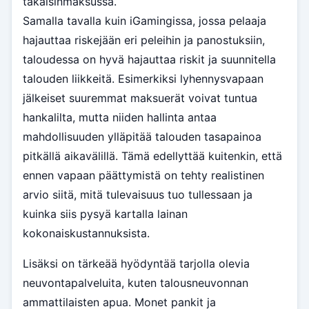
takaisinmaksussa.
Samalla tavalla kuin iGamingissa, jossa pelaaja
hajauttaa riskejään eri peleihin ja panostuksiin,
taloudessa on hyvä hajauttaa riskit ja suunnitella
talouden liikkeitä. Esimerkiksi lyhennysvapaan
jälkeiset suuremmat maksuerät voivat tuntua
hankalilta, mutta niiden hallinta antaa
mahdollisuuden ylläpitää talouden tasapainoa
pitkällä aikavälillä. Tämä edellyttää kuitenkin, että
ennen vapaan päättymistä on tehty realistinen
arvio siitä, mitä tulevaisuus tuo tullessaan ja
kuinka siis pysyä kartalla lainan
kokonaiskustannuksista.
Lisäksi on tärkeää hyödyntää tarjolla olevia
neuvontapalveluita, kuten talousneuvonnan
ammattilaisten apua. Monet pankit ja