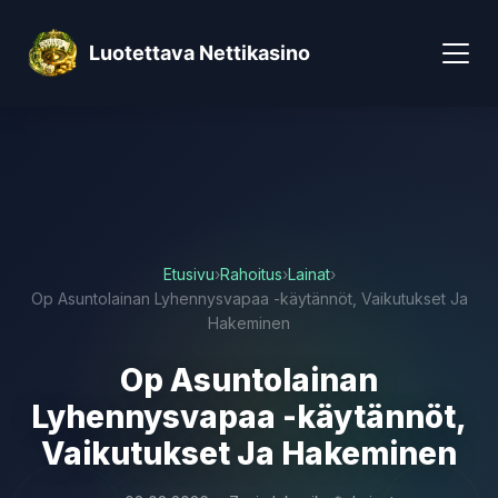
Luotettava Nettikasino
Etusivu
›
Rahoitus
›
Lainat
›
Op Asuntolainan Lyhennysvapaa -käytännöt, Vaikutukset Ja
Hakeminen
Op Asuntolainan
Lyhennysvapaa -käytännöt,
Vaikutukset Ja Hakeminen