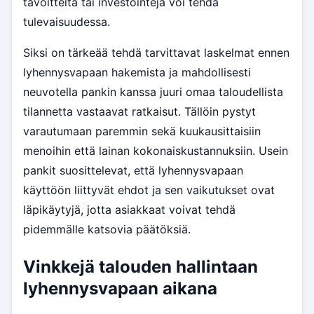
tavoitteita tai investointeja voi tehdä
tulevaisuudessa.
Siksi on tärkeää tehdä tarvittavat laskelmat ennen
lyhennysvapaan hakemista ja mahdollisesti
neuvotella pankin kanssa juuri omaa taloudellista
tilannetta vastaavat ratkaisut. Tällöin pystyt
varautumaan paremmin sekä kuukausittaisiin
menoihin että lainan kokonaiskustannuksiin. Usein
pankit suosittelevat, että lyhennysvapaan
käyttöön liittyvät ehdot ja sen vaikutukset ovat
läpikäytyjä, jotta asiakkaat voivat tehdä
pidemmälle katsovia päätöksiä.
Vinkkejä talouden hallintaan
lyhennysvapaan aikana