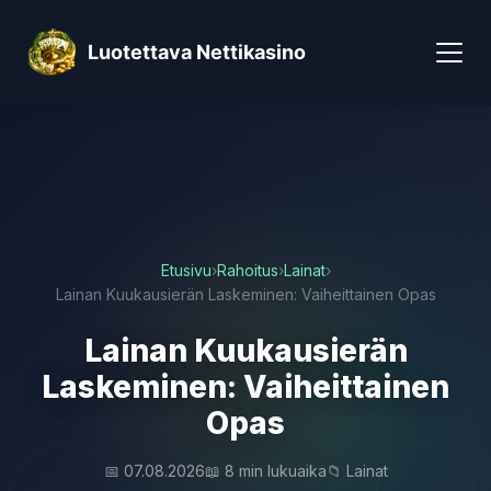
Luotettava Nettikasino
Etusivu
›
Rahoitus
›
Lainat
›
Lainan Kuukausierän Laskeminen: Vaiheittainen Opas
Lainan Kuukausierän
Laskeminen: Vaiheittainen
Opas
📅 07.08.2026
📖 8 min lukuaika
📁 Lainat