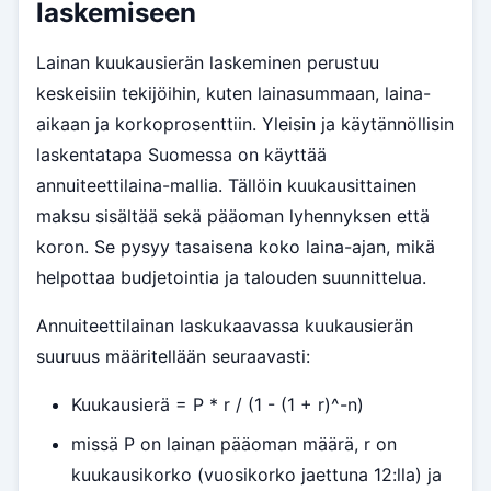
laskemiseen
Lainan kuukausierän laskeminen perustuu
keskeisiin tekijöihin, kuten lainasummaan, laina-
aikaan ja korkoprosenttiin. Yleisin ja käytännöllisin
laskentatapa Suomessa on käyttää
annuiteettilaina-mallia. Tällöin kuukausittainen
maksu sisältää sekä pääoman lyhennyksen että
koron. Se pysyy tasaisena koko laina-ajan, mikä
helpottaa budjetointia ja talouden suunnittelua.
Annuiteettilainan laskukaavassa kuukausierän
suuruus määritellään seuraavasti:
Kuukausierä = P * r / (1 - (1 + r)^-n)
missä P on lainan pääoman määrä, r on
kuukausikorko (vuosikorko jaettuna 12:lla) ja