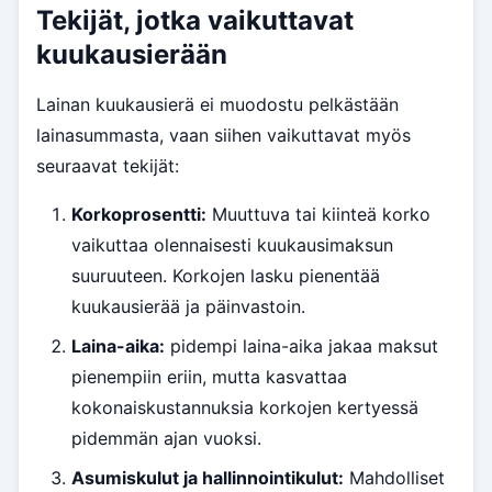
Tekijät, jotka vaikuttavat
kuukausierään
Lainan kuukausierä ei muodostu pelkästään
lainasummasta, vaan siihen vaikuttavat myös
seuraavat tekijät:
Korkoprosentti:
Muuttuva tai kiinteä korko
vaikuttaa olennaisesti kuukausimaksun
suuruuteen. Korkojen lasku pienentää
kuukausierää ja päinvastoin.
Laina-aika:
pidempi laina-aika jakaa maksut
pienempiin eriin, mutta kasvattaa
kokonaiskustannuksia korkojen kertyessä
pidemmän ajan vuoksi.
Asumiskulut ja hallinnointikulut:
Mahdolliset