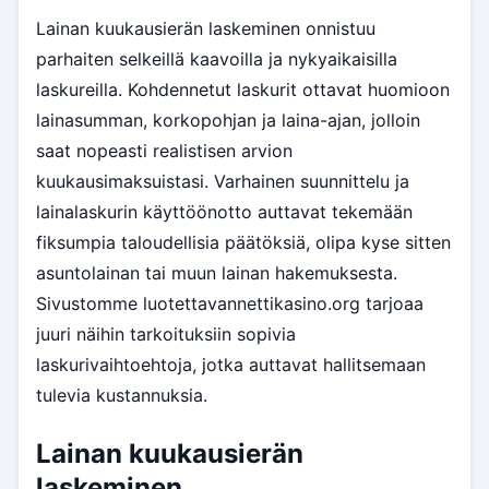
Lainan kuukausierän laskeminen onnistuu
parhaiten selkeillä kaavoilla ja nykyaikaisilla
laskureilla. Kohdennetut laskurit ottavat huomioon
lainasumman, korkopohjan ja laina-ajan, jolloin
saat nopeasti realistisen arvion
kuukausimaksuistasi. Varhainen suunnittelu ja
lainalaskurin käyttöönotto auttavat tekemään
fiksumpia taloudellisia päätöksiä, olipa kyse sitten
asuntolainan tai muun lainan hakemuksesta.
Sivustomme luotettavannettikasino.org tarjoaa
juuri näihin tarkoituksiin sopivia
laskurivaihtoehtoja, jotka auttavat hallitsemaan
tulevia kustannuksia.
Lainan kuukausierän
laskeminen