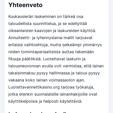
Yhteenveto
Kuukausierän laskeminen on tärkeä osa
taloudellista suunnittelua, ja se edellyttää
oikeanlaisten kaavojen ja laskureiden käyttöä.
Annuiteetti- ja lyhennyslaina-mallit tarjoavat
erilaisia vaihtoehtoja, mutta selkeämpi ymmärrys
niiden toimintaperiaatteista auttaa tekemään
fiksuja päätöksiä. Luotettavat laskurin ja
talousneuvonnan avulla voit varmistaa, että lainan
takaisinmaksu pysyy hallinnassa ja talous pysyy
vakaana koko lainan voimassaolon ajan.
Luotettavannettikasino.org tarjoaa työkaluja,
jotka etenkin suomalaisille lainanhakijoille ovat
käyttökelpoisia ja helposti käytettäviä.