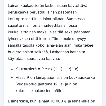
Lainan kuukausierän laskemiseen käytettävä
peruskaava perustuu lainan pääomaan,
korkoprosenttiin ja laina-aikaan. Suomessa
suosittu malli on annuiteettilaina, jossa
kuukausittainen maksu sisältää sekä pääoman
lyhennyksen että koron. Tämä maksu pysyy
samalla tasolla koko laina-ajan ajan, mikä tekee
budjetoinnista selkeää. Laskennan kannalta
käytetään seuraavaa kaavaa:
Kuukausierä = P * r / (1 - (1 + r)^-n)
Missä P on lainapääoma, r on kuukausikorko
(vuosikorko jaettuna 12:lla) ja n on
kokonaiskuukausien määrä.
Esimerkiksi, kun lainaat 10 000 € ja laina-aika on