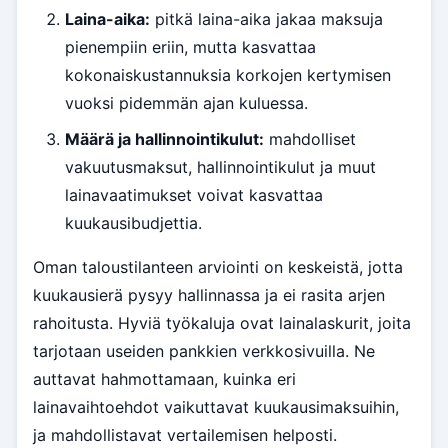
Laina-aika:
pitkä laina-aika jakaa maksuja
pienempiin eriin, mutta kasvattaa
kokonaiskustannuksia korkojen kertymisen
vuoksi pidemmän ajan kuluessa.
Määrä ja hallinnointikulut:
mahdolliset
vakuutusmaksut, hallinnointikulut ja muut
lainavaatimukset voivat kasvattaa
kuukausibudjettia.
Oman taloustilanteen arviointi on keskeistä, jotta
kuukausierä pysyy hallinnassa ja ei rasita arjen
rahoitusta. Hyviä työkaluja ovat lainalaskurit, joita
tarjotaan useiden pankkien verkkosivuilla. Ne
auttavat hahmottamaan, kuinka eri
lainavaihtoehdot vaikuttavat kuukausimaksuihin,
ja mahdollistavat vertailemisen helposti.