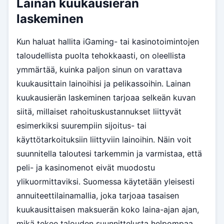
Lainan kuukausierän
laskeminen
Kun haluat hallita iGaming- tai kasinotoimintojen
taloudellista puolta tehokkaasti, on oleellista
ymmärtää, kuinka paljon sinun on varattava
kuukausittain lainoihisi ja pelikassoihin. Lainan
kuukausierän laskeminen tarjoaa selkeän kuvan
siitä, millaiset rahoituskustannukset liittyvät
esimerkiksi suurempiin sijoitus- tai
käyttötarkoituksiin liittyviin lainoihin. Näin voit
suunnitella taloutesi tarkemmin ja varmistaa, että
peli- ja kasinomenot eivät muodostu
ylikuormittaviksi. Suomessa käytetään yleisesti
annuiteettilainamallia, joka tarjoaa tasaisen
kuukausittaisen maksuerän koko laina-ajan ajan,
mikä tekee talouden suunnittelusta helpompaa