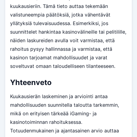
kuukausieriin. Tämä tieto auttaa tekemään
valistuneempia päätöksiä, jotka vähentävät
yllätyksiä tulevaisuudessa. Esimerkiksi, jos
suunnittelet hankintaa kasinovälineille tai pelitilille,
näiden laskureiden avulla voit varmistaa, että
rahoitus pysyy hallinnassa ja varmistaa, että
kasinon tarjoamat mahdollisuudet ja varat
soveltuvat omaan taloudelliseen tilanteeseen.
Yhteenveto
Kuukausierän laskeminen ja arviointi antaa
mahdollisuuden suunnitella taloutta tarkemmin,
mikä on erityisen tärkeää iGaming- ja
kasinotoiminnan rahoituksessa.
Totuudenmukainen ja ajantasainen arvio auttaa