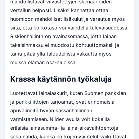
mahdollistavat viivästettyjen skenaarioiden
vertailun helposti. Lisäksi kannattaa ottaa
huomioon mahdolliset lisäkulut ja varautua myös
siitä, että korkotaso voi vaihdella tulevaisuudessa.
Riskienhallinta on avainasemassa, jotta lainan
takaisinmaksu ei muodostu kohtuuttomaksi, ja
tämä pitää yllä taloudellista vakautta myös
muissa elämän osa-alueissa.
Krassa käytännön työkaluja
Luotettavat lainalaskurit, kuten Suomen pankkien
ja pankkiliittojen tarjoamat, ovat erinomaisia
apuvälineitä hyvän kassanhallinnan
varmistamiseen. Niiden avulla voit kokeilla
erilaisia lainasumma- ja laina-aikavaihtoehtoja
sekä nähdä, kuinka korkojen vaihtelut vaikuttavat