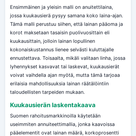
Ensimmäinen ja yleisin malli on anuitettilaina,
jossa kuukausierä pysyy samana koko laina-ajan.
Tämä malli perustuu siihen, että lainan pääoma ja
korot maksetaan tasaisin puolivuosittain eli
kuukausittain, jolloin lainan lopullinen
kokonaiskustannus lienee selvästi kuluttajalle
ennustettava. Toisaalta, mikäli valitaan linha, jossa
lyhennykset kasvavat tai laskevat, kuukausierät
voivat vaihdella ajan myötä, mutta tämä tarjoaa
erilaisia mahdollisuuksia lainan räätälöintiin
taloudellisten tarpeiden mukaan.
Kuukausierän laskentakaava
Suomen rahoitusmarkkinoilla käytetään
useimmiten annuiteettimallia, jonka kaavoissa
pääelementit ovat lainan määrä, korkoprosentti