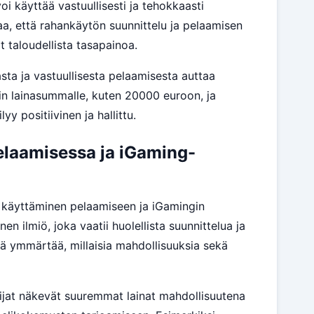
i käyttää vastuullisesti ja tehokkaasti
, että rahankäytön suunnittelu ja pelaamisen
t taloudellista tasapainoa.
asta ja vastuullisesta pelaamisesta auttaa
 lainasummalle, kuten 20000 euroon, ja
y positiivinen ja hallittu.
elaamisessa ja iGaming-
 käyttäminen pelaamiseen ja iGamingin
n ilmiö, joka vaatii huolellista suunnittelua ja
eää ymmärtää, millaisia mahdollisuuksia sekä
ijat näkevät suuremmat lainat mahdollisuutena