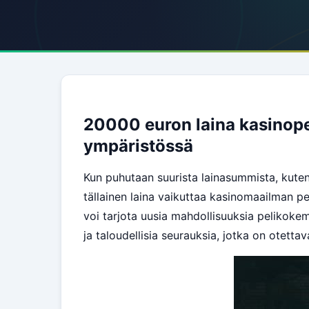
20000 euron laina kasinop
ympäristössä
Kun puhutaan suurista lainasummista, kute
tällainen laina vaikuttaa kasinomaailman 
voi tarjota uusia mahdollisuuksia pelikoke
ja taloudellisia seurauksia, jotka on otetta