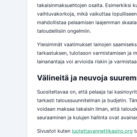
takaisinmaksuehtojen osalta. Esimerkiksi ku
vaihtuvakorkoja, mikä vaikuttaa lopullisee
mahdollistaa pelaamisen laajemman skaalan,
taloudellisiin ongelmiin.
Yleisimmät vaatimukset lainojen saamiseksi
tarkastuksen, tulotason varmistamisen ja m
lainanantaja voi arvioida riskin ja varmista
Välineitä ja neuvoja suurem
Suositeltavaa on, että pelaaja tai kasinoyrit
tarkasti taloussuunnitelman ja budjetin. Tä
voidaan maksaa takaisin ilman, että taloude
seuraaminen ja kulujen hallinta ovat avain
Sivustot kuten
luotettavannettikasino.org
t