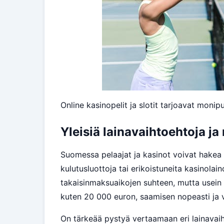
Online kasinopelit ja slotit tarjoavat monip
Yleisiä lainavaihtoehtoja ja
Suomessa pelaajat ja kasinot voivat hakea e
kulutusluottoja tai erikoistuneita kasinolai
takaisinmaksuaikojen suhteen, mutta usein
kuten 20 000 euron, saamisen nopeasti ja 
On tärkeää pystyä vertaamaan eri lainavaiht