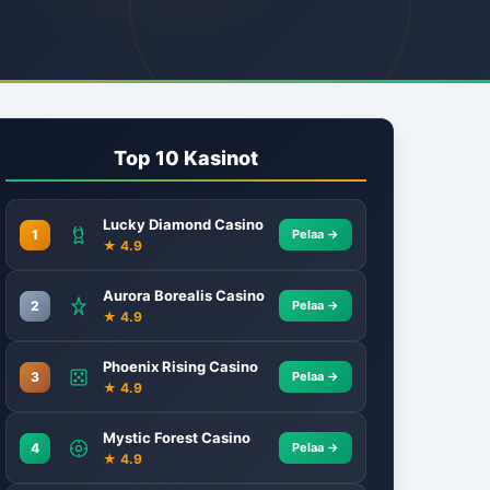
Top 10 Kasinot
Lucky Diamond Casino
1
Pelaa →
★ 4.9
Aurora Borealis Casino
2
Pelaa →
★ 4.9
Phoenix Rising Casino
3
Pelaa →
★ 4.9
Mystic Forest Casino
4
Pelaa →
★ 4.9