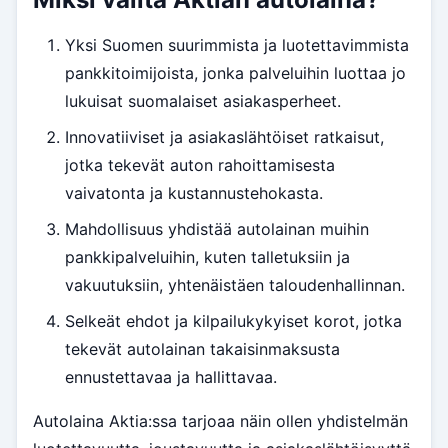
Yksi Suomen suurimmista ja luotettavimmista
pankkitoimijoista, jonka palveluihin luottaa jo
lukuisat suomalaiset asiakasperheet.
Innovatiiviset ja asiakaslähtöiset ratkaisut,
jotka tekevät auton rahoittamisesta
vaivatonta ja kustannustehokasta.
Mahdollisuus yhdistää autolainan muihin
pankkipalveluihin, kuten talletuksiin ja
vakuutuksiin, yhtenäistäen taloudenhallinnan.
Selkeät ehdot ja kilpailukykyiset korot, jotka
tekevät autolainan takaisinmaksusta
ennustettavaa ja hallittavaa.
Autolaina Aktia:ssa tarjoaa näin ollen yhdistelmän