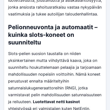
luotettavuutta, joustavuutta ja asiakaslähtöisyyttä,
jonka ansiosta rahoitusratkaisu vastaa nykypäivän
vaatimuksia ja tukee autoilijan taloudenhallintaa.
Pelionneuvonta ja automaatit –
kuinka slots-koneet on
suunniteltu
Slots-pelien suosion taustalla on niiden
yksinkertainen mutta viihdyttävä kaava, joka on
suunniteltu houkuttelemaan pelaajia ja tarjoamaan
mahdollisuuden nopeisiin voittoihin. Nämä koneet
perustuvat ennalta määriteltyihin
satunnaislukugeneraattoreihin (RNG), jotka
varmistavat pelin mahdollisuuden satunnaisuuteen
ja reiluuteen.
Luotettavat netti kasinot
yhteistyössä eri valmistajien kuten NetEntin,