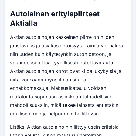
Autolainan erityispiirteet
Aktialla
Aktian autolainojen keskeinen piirre on niiden
joustavuus ja asiakaslähtöisyys. Lainaa voi hakea
niin uuden kuin käytetynkin auton ostoon, ja
vakuudeksi riittää tyypillisesti ostettava auto.
Aktian autolainojen korot ovat kilpailukykyisiä ja
niitä voi saada myös ilman suuria
ennakkomaksuja. Maksuaikataulu voidaan
räätälöidä sopimaan asiakkaan taloudellisiin
mahdollisuuksiin, mikä tekee lainasta entistäkin
edullisemman ja helpommin hallittavan.
Lisäksi Aktian autolainoihin liittyy usein erilaisia
lisäpalveluita, kuten maksusuunnitelman