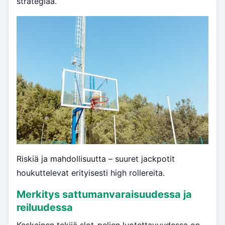
strategiaa.
Riskiä ja mahdollisuutta – suuret jackpotit
houkuttelevat erityisesti high rollereita.
Merkitys sattumanvaraisuudessa ja
reiluudessa
Keskeinen tekijä slot-pelien luotettavuudessa on