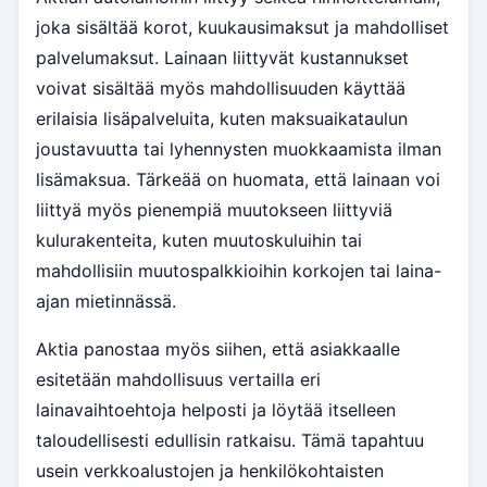
joka sisältää korot, kuukausimaksut ja mahdolliset
palvelumaksut. Lainaan liittyvät kustannukset
voivat sisältää myös mahdollisuuden käyttää
erilaisia lisäpalveluita, kuten maksuaikataulun
joustavuutta tai lyhennysten muokkaamista ilman
lisämaksua. Tärkeää on huomata, että lainaan voi
liittyä myös pienempiä muutokseen liittyviä
kulurakenteita, kuten muutoskuluihin tai
mahdollisiin muutospalkkioihin korkojen tai laina-
ajan mietinnässä.
Aktia panostaa myös siihen, että asiakkaalle
esitetään mahdollisuus vertailla eri
lainavaihtoehtoja helposti ja löytää itselleen
taloudellisesti edullisin ratkaisu. Tämä tapahtuu
usein verkkoalustojen ja henkilökohtaisten