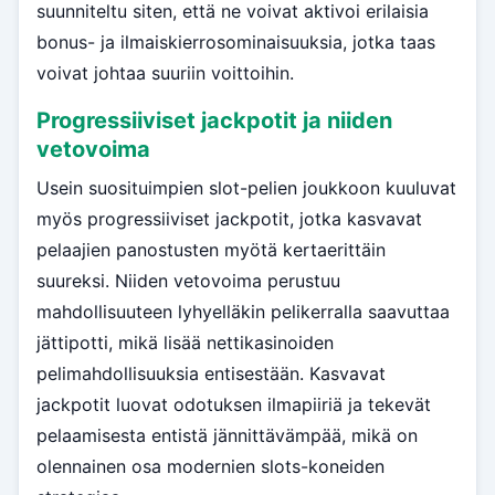
suunniteltu siten, että ne voivat aktivoi erilaisia
bonus- ja ilmaiskierrosominaisuuksia, jotka taas
voivat johtaa suuriin voittoihin.
Progressiiviset jackpotit ja niiden
vetovoima
Usein suosituimpien slot-pelien joukkoon kuuluvat
myös progressiiviset jackpotit, jotka kasvavat
pelaajien panostusten myötä kertaerittäin
suureksi. Niiden vetovoima perustuu
mahdollisuuteen lyhyelläkin pelikerralla saavuttaa
jättipotti, mikä lisää nettikasinoiden
pelimahdollisuuksia entisestään. Kasvavat
jackpotit luovat odotuksen ilmapiiriä ja tekevät
pelaamisesta entistä jännittävämpää, mikä on
olennainen osa modernien slots-koneiden