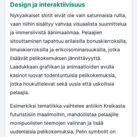
Design ja interaktiivisuus
Nykyaikaiset slotit eivät ole vain satunnaisia rullia,
vaan niihin sisältyy vahvaa visuaalista suunnittelua
ja immersiivistä äänimaailmaa. Pelaajien
sitouttaminen tapahtuu erilaisilla bonuskierroksilla,
ilmaiskierroksilla ja erikoisominaisuuksilla, jotka
lisäävät pelikokemuksen jännittävyyttä.
Laadukkaan grafiikan ja animaatioiden avulla
kasinot luovat todentuntuisia pelikokemuksia,
jotka houkuttelevat sekä uusia että uskollisia
pelaajia.
Esimerkiksi tematiikka vaihtelee antiikin Kreikasta
futuristisiin maailmoihin, mahdollistaa pelaajille
monipuolisten teemojen valinnan ja lisää
uudenlaisia pelikokemuksia. Pelin symbolit on