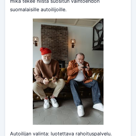
mikä tekee niistä suositun vaihtoehdon
suomalaisille autoilijoille.
Autoilijan valinta: luotettava rahoituspalvelu.