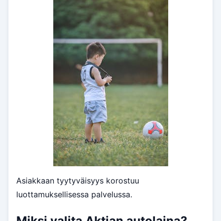
Asiakkaan tyytyväisyys korostuu
luottamuksellisessa palvelussa.
Miksi valita Aktian autolaina?