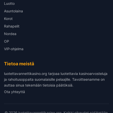
Luotto
Asuntolaina
Korot
Rahapelit
Nordea
OP
VIP-ohjelma
Tietoa meistä
luotettavannettikasino.org tarjoaa luotettavia kasinoarvosteluja
ja rahoitusoppaita suomalaisille pelaajille. Tavoitteenamme on
auttaa sinua tekemään tietoisia päätöksiä.
Ota yhteyttä
© 2026 luotettavannettikasino.org. Kaikki oikeudet pidätetään.