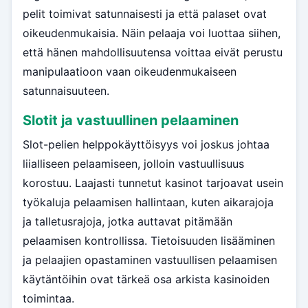
pelit toimivat satunnaisesti ja että palaset ovat
oikeudenmukaisia. Näin pelaaja voi luottaa siihen,
että hänen mahdollisuutensa voittaa eivät perustu
manipulaatioon vaan oikeudenmukaiseen
satunnaisuuteen.
Slotit ja vastuullinen pelaaminen
Slot-pelien helppokäyttöisyys voi joskus johtaa
liialliseen pelaamiseen, jolloin vastuullisuus
korostuu. Laajasti tunnetut kasinot tarjoavat usein
työkaluja pelaamisen hallintaan, kuten aikarajoja
ja talletusrajoja, jotka auttavat pitämään
pelaamisen kontrollissa. Tietoisuuden lisääminen
ja pelaajien opastaminen vastuullisen pelaamisen
käytäntöihin ovat tärkeä osa arkista kasinoiden
toimintaa.