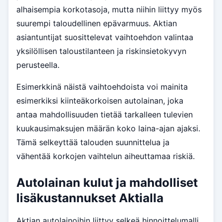
alhaisempia korkotasoja, mutta niihin liittyy myös
suurempi taloudellinen epävarmuus. Aktian
asiantuntijat suosittelevat vaihtoehdon valintaa
yksilöllisen taloustilanteen ja riskinsietokyvyn
perusteella.
Esimerkkinä näistä vaihtoehdoista voi mainita
esimerkiksi kiinteäkorkoisen autolainan, joka
antaa mahdollisuuden tietää tarkalleen tulevien
kuukausimaksujen määrän koko laina-ajan ajaksi.
Tämä selkeyttää talouden suunnittelua ja
vähentää korkojen vaihtelun aiheuttamaa riskiä.
Autolainan kulut ja mahdolliset
lisäkustannukset Aktialla
Aktian autolainoihin liittyy selkeä hinnoittelumalli,