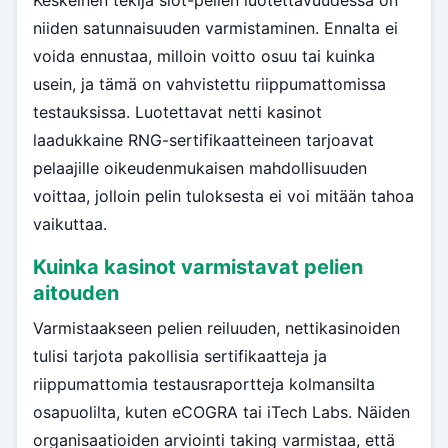
niiden satunnaisuuden varmistaminen. Ennalta ei
voida ennustaa, milloin voitto osuu tai kuinka
usein, ja tämä on vahvistettu riippumattomissa
testauksissa. Luotettavat netti kasinot
laadukkaine RNG-sertifikaatteineen tarjoavat
pelaajille oikeudenmukaisen mahdollisuuden
voittaa, jolloin pelin tuloksesta ei voi mitään tahoa
vaikuttaa.
Kuinka kasinot varmistavat pelien
aitouden
Varmistaakseen pelien reiluuden, nettikasinoiden
tulisi tarjota pakollisia sertifikaatteja ja
riippumattomia testausraportteja kolmansilta
osapuolilta, kuten eCOGRA tai iTech Labs. Näiden
organisaatioiden arviointi taking varmistaa, että