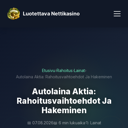
Luotettava Nettikasino
Etusivu
›
Rahoitus
›
Lainat
›
Autolaina Aktia: Rahoitusvaihtoehdot Ja Hakeminen
Autolaina Aktia:
Rahoitusvaihtoehdot Ja
Hakeminen
📅 07.08.2026
📖 6 min lukuaika
📁 Lainat