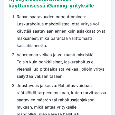
käyttämisessä iGaming-yrityksille
Rahan saatavuuden nopeuttaminen:
Laskurahoitus mahdollistaa, että yritys voi
käyttää saataviaan ennen kuin asiakkaat ovat
maksaneet, mikä parantaa välittömästi
kassatilannetta.
Vähemmän velkaa ja velkaantumisriskiä:
Toisin kuin pankkilainat, laskurahoitus ei
yleensä luo pitkäaikaista velkaa, jolloin yritys
säilyttää vakaan taseen.
Joustavuus ja kasvu: Rahoitus voidaan
räätälöidä tarpeen mukaan, kuten tarvittaessa
saatavien määrän tai rahoitusajanjakson
mukaan, mikä antaa yritykselle
mahdollisuuden kasvaa hallitusti.