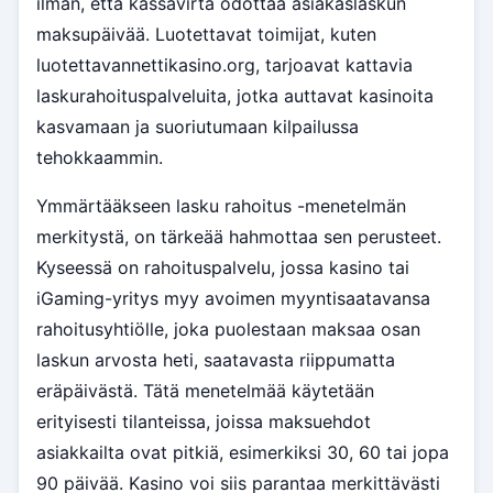
ilman, että kassavirta odottaa asiakaslaskun
maksupäivää. Luotettavat toimijat, kuten
luotettavannettikasino.org, tarjoavat kattavia
laskurahoituspalveluita, jotka auttavat kasinoita
kasvamaan ja suoriutumaan kilpailussa
tehokkaammin.
Ymmärtääkseen lasku rahoitus -menetelmän
merkitystä, on tärkeää hahmottaa sen perusteet.
Kyseessä on rahoituspalvelu, jossa kasino tai
iGaming-yritys myy avoimen myyntisaatavansa
rahoitusyhtiölle, joka puolestaan maksaa osan
laskun arvosta heti, saatavasta riippumatta
eräpäivästä. Tätä menetelmää käytetään
erityisesti tilanteissa, joissa maksuehdot
asiakkailta ovat pitkiä, esimerkiksi 30, 60 tai jopa
90 päivää. Kasino voi siis parantaa merkittävästi