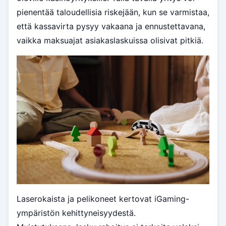
pienentää taloudellisia riskejään, kun se varmistaa,
että kassavirta pysyy vakaana ja ennustettavana,
vaikka maksuajat asiakaslaskuissa olisivat pitkiä.
Laserokaista ja pelikoneet kertovat iGaming-
ympäristön kehittyneisyydestä.