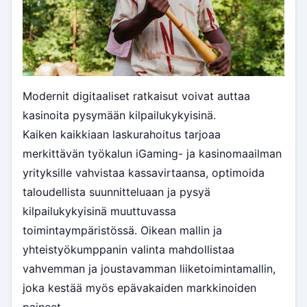
Modernit digitaaliset ratkaisut voivat auttaa
kasinoita pysymään kilpailukykyisinä.
Kaiken kaikkiaan laskurahoitus tarjoaa
merkittävän työkalun iGaming- ja kasinomaailman
yrityksille vahvistaa kassavirtaansa, optimoida
taloudellista suunnitteluaan ja pysyä
kilpailukykyisinä muuttuvassa
toimintaympäristössä. Oikean mallin ja
yhteistyökumppanin valinta mahdollistaa
vahvemman ja joustavamman liiketoimintamallin,
joka kestää myös epävakaiden markkinoiden
paineet.