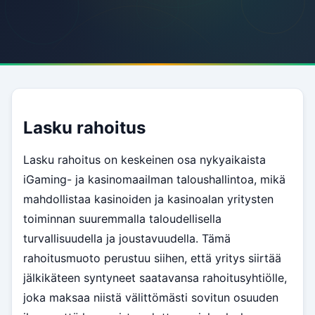
Lasku rahoitus
Lasku rahoitus on keskeinen osa nykyaikaista
iGaming- ja kasinomaailman taloushallintoa, mikä
mahdollistaa kasinoiden ja kasinoalan yritysten
toiminnan suuremmalla taloudellisella
turvallisuudella ja joustavuudella. Tämä
rahoitusmuoto perustuu siihen, että yritys siirtää
jälkikäteen syntyneet saatavansa rahoitusyhtiölle,
joka maksaa niistä välittömästi sovitun osuuden