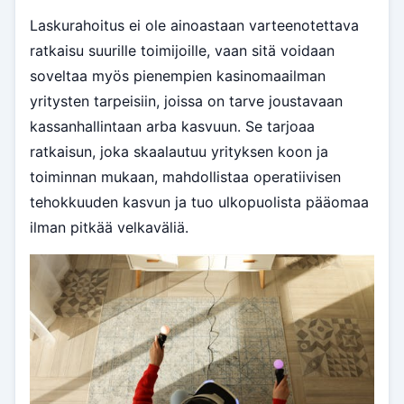
Laskurahoitus ei ole ainoastaan varteenotettava
ratkaisu suurille toimijoille, vaan sitä voidaan
soveltaa myös pienempien kasinomaailman
yritysten tarpeisiin, joissa on tarve joustavaan
kassanhallintaan arba kasvuun. Se tarjoaa
ratkaisun, joka skaalautuu yrityksen koon ja
toiminnan mukaan, mahdollistaa operatiivisen
tehokkuuden kasvun ja tuo ulkopuolista pääomaa
ilman pitkää velkaväliä.