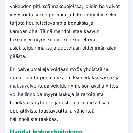
vakauden pitkissä maksuajoissa, jolloin he voivat
investoida uusiin peleihin ja teknologioihin sekä
tarjota houkuttelevampia bonuksia ja
kampanjoita. Tämä mahdollistaa kasvun
tukemisen myös silloin, kun suuret erät
asiakkaiden maksuja odotetaan pidemmän ajan
päästä.
Eri palvelumalleja voidaan myös yhdistää tai
räätälöidä tarpeen mukaan. Esimerkiksi kassa- ja
maksuvalvontapalveluiden yhteisön avulla yritys
voi hallinnoida myyntilaskuja ja rahoitusta
tehokkaasti yhdellä järjestelmällä, mikä lisää
operatiivista joustavuutta ja vähentää
hallinnollista taakkaa.
Hyödyt laskurahoituksen