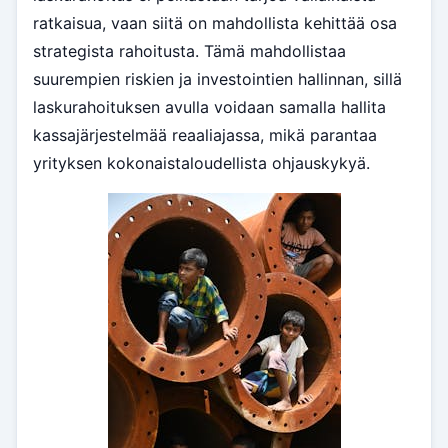
ratkaisua, vaan siitä on mahdollista kehittää osa
strategista rahoitusta. Tämä mahdollistaa
suurempien riskien ja investointien hallinnan, sillä
laskurahoituksen avulla voidaan samalla hallita
kassajärjestelmää reaaliajassa, mikä parantaa
yrityksen kokonaistaloudellista ohjauskykyä.