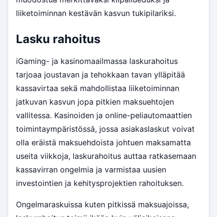
liiketoiminnan kestävän kasvun tukipilariksi.
Lasku rahoitus
iGaming- ja kasinomaailmassa laskurahoitus
tarjoaa joustavan ja tehokkaan tavan ylläpitää
kassavirtaa sekä mahdollistaa liiketoiminnan
jatkuvan kasvun jopa pitkien maksuehtojen
vallitessa. Kasinoiden ja online-peliautomaattien
toimintaympäristössä, jossa asiakaslaskut voivat
olla eräistä maksuehdoista johtuen maksamatta
useita viikkoja, laskurahoitus auttaa ratkasemaan
kassavirran ongelmia ja varmistaa uusien
investointien ja kehitysprojektien rahoituksen.
Ongelmaraskuissa kuten pitkissä maksuajoissa,