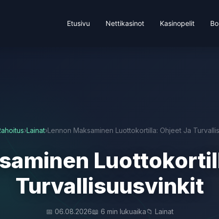
Etusivu
Nettikasinot
Kasinopelit
Bo
ahoitus
›
Lainat
›
Lennon Maksaminen Luottokortilla: Ohjeet Ja Turvallis
aminen Luottokortill
Turvallisuusvinkit
📅 06.08.2026
📖 6 min lukuaika
📁 Lainat