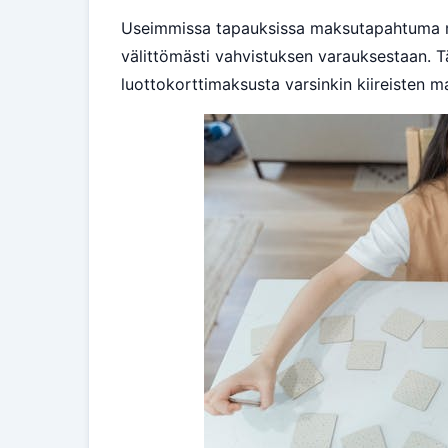
Useimmissa tapauksissa maksutapahtuma me
välittömästi vahvistuksen varauksestaan. T
luottokorttimaksusta varsinkin kiireisten ma