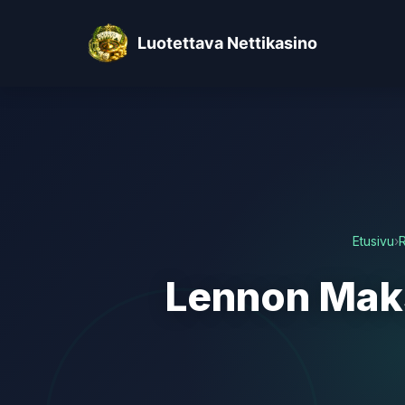
Luotettava Nettikasino
Etusivu
›
R
Lennon Maks