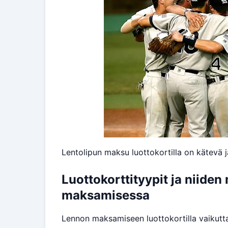
Lentolipun maksu luottokortilla on kätevä j
Luottokorttityypit ja niiden
maksamisessa
Lennon maksamiseen luottokortilla vaikuttaa 