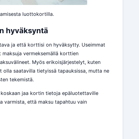
misesta luottokortilla.
tin hyväksyntä
tava ja että korttisi on hyväksytty. Useimmat
vat maksuja vermeksemällä korttien
aksuvälineet. Myös erikoisjärjestelyt, kuten
 olla saatavilla tietyissä tapauksissa, mutta ne
sten tekemistä.
 koskaan jaa kortin tietoja epäluotettaville
 ja varmista, että maksu tapahtuu vain