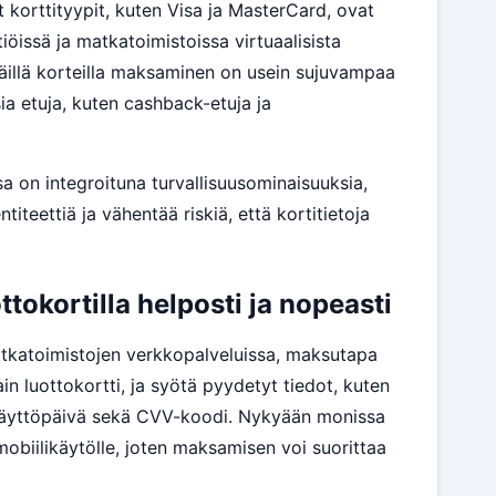
 korttityypit, kuten Visa ja MasterCard, ovat
tiöissä ja matkatoimistoissa virtuaalisista
Näillä korteilla maksaminen on usein sujuvampaa
ia etuja, kuten cashback-etuja ja
a on integroituna turvallisuusominaisuuksia,
iteettiä ja vähentää riskiä, että kortitietoja
tokortilla helposti ja nopeasti
atkatoimistojen verkkopalveluissa, maksutapa
in luottokortti, ja syötä pyydetyt tiedot, kuten
 käyttöpäivä sekä CVV-koodi. Nykyään monissa
mobiilikäytölle, joten maksamisen voi suorittaa