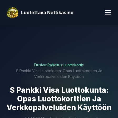
Luotettava Nettikasino
Etusivu
›
Rahoitus
›
Luottokortit
›
S Pankki Visa Luottokunta: Opas Luottokorttien Ja
Verkkopalveluiden Käyttöön
S Pankki Visa Luottokunta:
Opas Luottokorttien Ja
Verkkopalveluiden Käyttöön