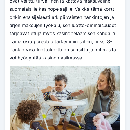
ovat valittu turvallinen ja kattava maksuväline
suomalaisille kasinopelaajille. Vaikka tämä kortti
onkin ensisijaisesti arkipäiväisten hankintojen ja
arjen maksujen työkalu, sen luotto-ominaisuudet
tarjoavat etuja myös kasinopelaamisen kohdalla.
Tämä osio pureutuu tarkemmin siihen, miksi S-
Pankin Visa-luottokortti on suosittu ja miten sitä
voi hyödyntää kasinomaailmassa.