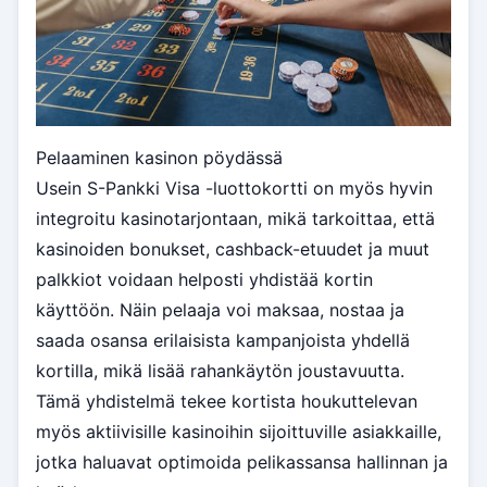
Pelaaminen kasinon pöydässä
Usein S-Pankki Visa -luottokortti on myös hyvin
integroitu kasinotarjontaan, mikä tarkoittaa, että
kasinoiden bonukset, cashback-etuudet ja muut
palkkiot voidaan helposti yhdistää kortin
käyttöön. Näin pelaaja voi maksaa, nostaa ja
saada osansa erilaisista kampanjoista yhdellä
kortilla, mikä lisää rahankäytön joustavuutta.
Tämä yhdistelmä tekee kortista houkuttelevan
myös aktiivisille kasinoihin sijoittuville asiakkaille,
jotka haluavat optimoida pelikassansa hallinnan ja