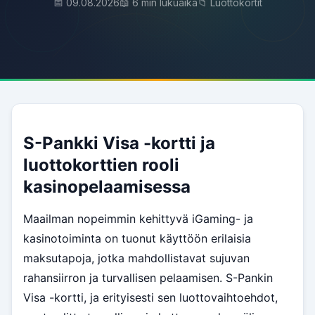
📅 09.08.2026
📖 6 min lukuaika
📁 Luottokortit
S-Pankki Visa -kortti ja
luottokorttien rooli
kasinopelaamisessa
Maailman nopeimmin kehittyvä iGaming- ja
kasinotoiminta on tuonut käyttöön erilaisia
maksutapoja, jotka mahdollistavat sujuvan
rahansiirron ja turvallisen pelaamisen. S-Pankin
Visa -kortti, ja erityisesti sen luottovaihtoehdot,