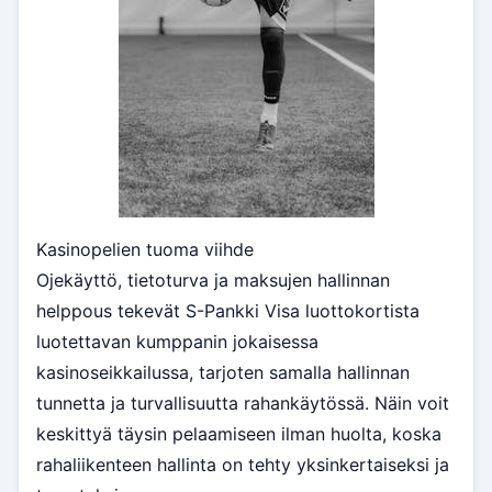
Kasinopelien tuoma viihde
Ojekäyttö, tietoturva ja maksujen hallinnan
helppous tekevät S-Pankki Visa luottokortista
luotettavan kumppanin jokaisessa
kasinoseikkailussa, tarjoten samalla hallinnan
tunnetta ja turvallisuutta rahankäytössä. Näin voit
keskittyä täysin pelaamiseen ilman huolta, koska
rahaliikenteen hallinta on tehty yksinkertaiseksi ja