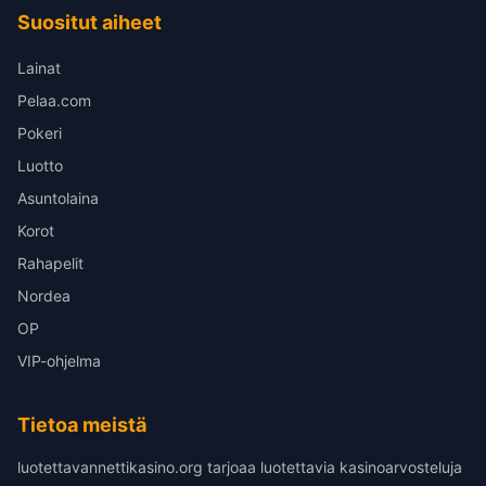
Suositut aiheet
Lainat
Pelaa.com
Pokeri
Luotto
Asuntolaina
Korot
Rahapelit
Nordea
OP
VIP-ohjelma
Tietoa meistä
luotettavannettikasino.org tarjoaa luotettavia kasinoarvosteluja