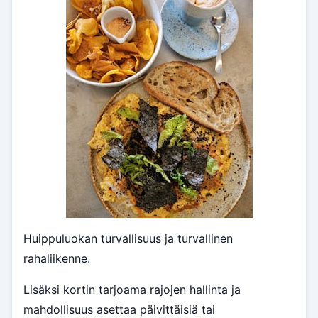
Huippuluokan turvallisuus ja turvallinen
rahaliikenne.
Lisäksi kortin tarjoama rajojen hallinta ja
mahdollisuus asettaa päivittäisiä tai