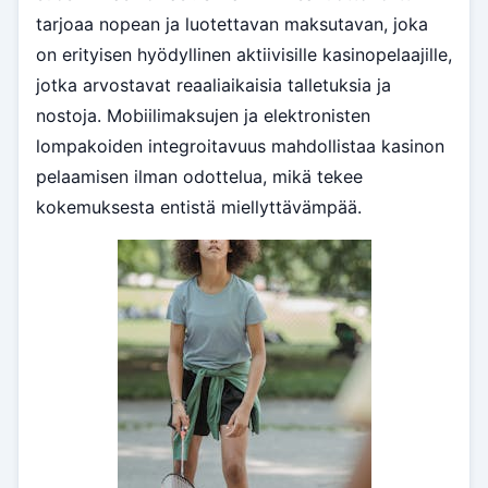
tarjoaa nopean ja luotettavan maksutavan, joka
on erityisen hyödyllinen aktiivisille kasinopelaajille,
jotka arvostavat reaaliaikaisia talletuksia ja
nostoja. Mobiilimaksujen ja elektronisten
lompakoiden integroitavuus mahdollistaa kasinon
pelaamisen ilman odottelua, mikä tekee
kokemuksesta entistä miellyttävämpää.