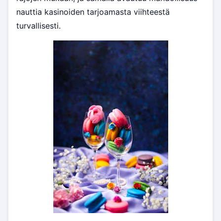
nauttia kasinoiden tarjoamasta viihteestä
turvallisesti.