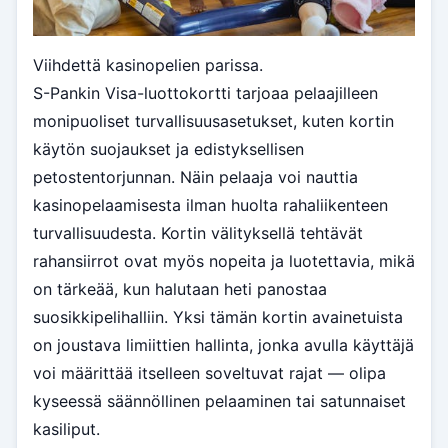
Viihdettä kasinopelien parissa.
S-Pankin Visa-luottokortti tarjoaa pelaajilleen
monipuoliset turvallisuusasetukset, kuten kortin
käytön suojaukset ja edistyksellisen
petostentorjunnan. Näin pelaaja voi nauttia
kasinopelaamisesta ilman huolta rahaliikenteen
turvallisuudesta. Kortin välityksellä tehtävät
rahansiirrot ovat myös nopeita ja luotettavia, mikä
on tärkeää, kun halutaan heti panostaa
suosikkipelihalliin. Yksi tämän kortin avainetuista
on joustava limiittien hallinta, jonka avulla käyttäjä
voi määrittää itselleen soveltuvat rajat — olipa
kyseessä säännöllinen pelaaminen tai satunnaiset
kasiliput.