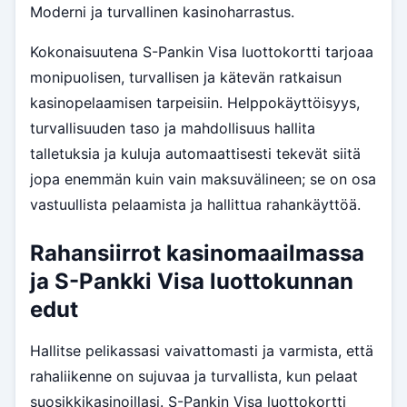
Moderni ja turvallinen kasinoharrastus.
Kokonaisuutena S-Pankin Visa luottokortti tarjoaa
monipuolisen, turvallisen ja kätevän ratkaisun
kasinopelaamisen tarpeisiin. Helppokäyttöisyys,
turvallisuuden taso ja mahdollisuus hallita
talletuksia ja kuluja automaattisesti tekevät siitä
jopa enemmän kuin vain maksuvälineen; se on osa
vastuullista pelaamista ja hallittua rahankäyttöä.
Rahansiirrot kasinomaailmassa
ja S-Pankki Visa luottokunnan
edut
Hallitse pelikassasi vaivattomasti ja varmista, että
rahaliikenne on sujuvaa ja turvallista, kun pelaat
suosikkikasinoillasi. S-Pankin Visa luottokortti