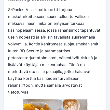
S-Pankki Visa -luottokortti tarjoaa
maskutarkoitukseen suunnitellun turvallisen
maksuvälineen, mikä on erityisen tärkeää
kasinopelaamisessa, jossa rahansiirrot tapahtuvat
usein nopeasti ja arkisin tavallista suuremmalla
volyymilla. Kortin kehittyneet suojausmekanismit,
kuten 3D Secure ja automaattiset
petostentorjuntatoiminnot, vähentävät riskejä ja
lisäävät käyttäjän mielenrauhaa. Tämä on
merkittävä etu niille pelaajille, jotka haluavat
käyttää korttia kasinoiden turvalliseen
rahansiirtoon, mutta samalla arvostavat
tietoturvaa.