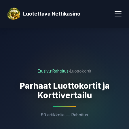
Luotettava Nettikasino
Etusivu
›
Rahoitus
›
Luottokortit
Parhaat Luottokortit ja
Korttivertailu
80 artikkelia — Rahoitus