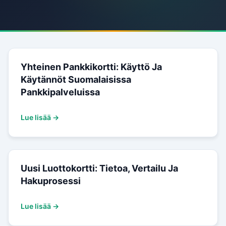
Yhteinen Pankkikortti: Käyttö Ja
Käytännöt Suomalaisissa
Pankkipalveluissa
Lue lisää →
Uusi Luottokortti: Tietoa, Vertailu Ja
Hakuprosessi
Lue lisää →