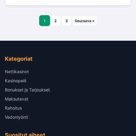
1
2
3
Seuraava »
Kategoriat
Nettikasinot
Kasinopelit
Bonukset ja Tarjoukset
Maksutavat
Rahoitus
Vedonlyönti
Suositut aiheet