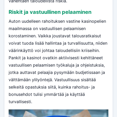
vähentäen taloudellista riskiä.
Riskit ja vastuullinen pelaaminen
Auton uudelleen rahoituksen vastine kasinopelien
maailmassa on vastuullisen pelaamisen
korostaminen. Vaikka joustavat talousratkaisut
voivat tuoda lisää hallintaa ja turvallisuutta, niiden
väärinkäyttö voi johtaa taloudellisiin kriiseihin.
Pankit ja kasinot ovatkin aktiivisesti kehittäneet
vastuullisen pelaamisen työkaluja ja ohjeistuksia,
jotka auttavat pelaajia pysymään budjetissaan ja
välttämään ylilyöntejä. Vastuullisuus sisältää
selkeitä opastuksia siitä, kuinka rahoitus- ja
bonusehdot tulisi ymmärtää ja käyttää
turvallisesti.