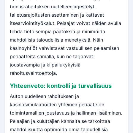
bonusrahoituksen uudelleenjärjestelyt,
talletusrajoitusten asettaminen ja kattavat
itsearviointityökalut. Pelaajat voivat näiden avulla
tehdä tietoisempia päätöksiä ja minimoida
mahdollisia taloudellisia menetyksiä. Näin
kasinoyhtiöt vahvistavat vastuullisen pelaamisen
periaatteita samalla, kun ne tarjoavat
joustavampia ja kilpailukykyisiä
rahoitusvaihtoehtoja.
Yhteenveto: kontrolli ja turvallisuus
Auton uudelleen rahoituksen ja
kasinosimulaatioiden yhteinen periaate on
toimintamallien joustavuus ja hallinnan lisääminen.
Pelaajien ja kuluttajien kannalta se tarkoittaa
mahdollisuutta optimoida omia taloudellisia