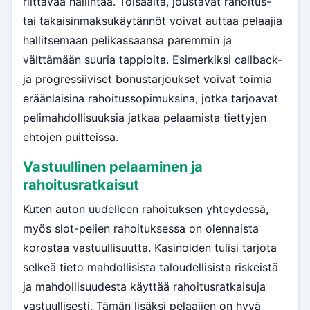
riittävää hallintaa. Toisaalta, joustavat rahoitus-
tai takaisinmaksukäytännöt voivat auttaa pelaajia
hallitsemaan pelikassaansa paremmin ja
välttämään suuria tappioita. Esimerkiksi callback-
ja progressiiviset bonustarjoukset voivat toimia
eräänlaisina rahoitussopimuksina, jotka tarjoavat
pelimahdollisuuksia jatkaa pelaamista tiettyjen
ehtojen puitteissa.
Vastuullinen pelaaminen ja
rahoitusratkaisut
Kuten auton uudelleen rahoituksen yhteydessä,
myös slot-pelien rahoituksessa on olennaista
korostaa vastuullisuutta. Kasinoiden tulisi tarjota
selkeä tieto mahdollisista taloudellisista riskeistä
ja mahdollisuudesta käyttää rahoitusratkaisuja
vastuullisesti. Tämän lisäksi pelaajien on hyvä