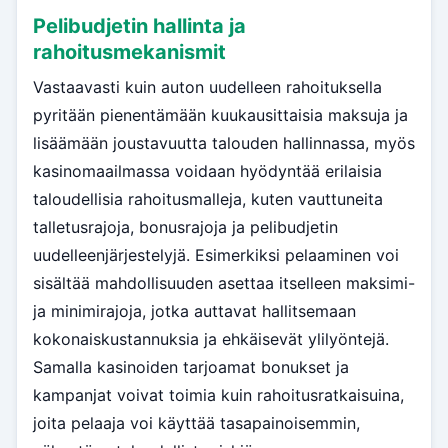
Pelibudjetin hallinta ja
rahoitusmekanismit
Vastaavasti kuin auton uudelleen rahoituksella
pyritään pienentämään kuukausittaisia maksuja ja
lisäämään joustavuutta talouden hallinnassa, myös
kasinomaailmassa voidaan hyödyntää erilaisia
taloudellisia rahoitusmalleja, kuten vauttuneita
talletusrajoja, bonusrajoja ja pelibudjetin
uudelleenjärjestelyjä. Esimerkiksi pelaaminen voi
sisältää mahdollisuuden asettaa itselleen maksimi-
ja minimirajoja, jotka auttavat hallitsemaan
kokonaiskustannuksia ja ehkäisevät ylilyöntejä.
Samalla kasinoiden tarjoamat bonukset ja
kampanjat voivat toimia kuin rahoitusratkaisuina,
joita pelaaja voi käyttää tasapainoisemmin,