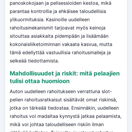
panoskokojaan ja pelisessioiden kestoa, mikä
parantaa kontrollia ja ehkäisee taloudellisia
ylikuormituksia. Kasinoille uudelleen
rahoitusmekanismit tarjoavat myös keinoja
sitouttaa asiakkaita pidempään ja lisäämään
kokonaisliiketoiminnan vakaata kasvua, mutta
tämä edellyttää vastuullisia rahoitusmalleja ja
selkeää tiedottamista.
Mahdollisuudet ja riskit: mitä pelaajien
tulisi ottaa huomioon
Auton uudelleen rahoitukseen verrattuna slot-
pelien rahoitusratkaisut sisältävät omat riskinsä,
jotka on tärkeää tiedostaa. Ensinnäkin, uudelleen
rahoitus voi madaltaa kynnystä jatkaa pelaamista,
mikä voi johtaa taloudelliseen riskiin ilman