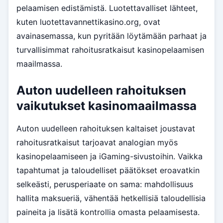
pelaamisen edistämistä. Luotettavalliset lähteet,
kuten luotettavannettikasino.org, ovat
avainasemassa, kun pyritään löytämään parhaat ja
turvallisimmat rahoitusratkaisut kasinopelaamisen
maailmassa.
Auton uudelleen rahoituksen
vaikutukset kasinomaailmassa
Auton uudelleen rahoituksen kaltaiset joustavat
rahoitusratkaisut tarjoavat analogian myös
kasinopelaamiseen ja iGaming-sivustoihin. Vaikka
tapahtumat ja taloudelliset päätökset eroavatkin
selkeästi, perusperiaate on sama: mahdollisuus
hallita maksueriä, vähentää hetkellisiä taloudellisia
paineita ja lisätä kontrollia omasta pelaamisesta.