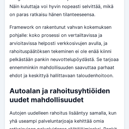
Näin kuluttaja voi hyvin nopeasti selvittää, mikä
on paras ratkaisu hänen tilanteeseensa.
Framework on rakentunut vahvan kokemuksen
pohjalle: koko prosessi on vertailtavissa ja
arvioitavissa helposti verkkosivujen avulla, ja
rahoituspäätöksen tekeminen ei ole enää kiinni
pelkästään pankin neuvottelupöydästä. Se tarjoaa
ennemminkin mahdollisuuden saavuttaa parhaat
ehdot ja keskittyä hallittavaan taloudenhoitoon.
Autoalan ja rahoitusyhtiöiden
uudet mahdollisuudet
Autojen uudelleen rahoitus lisääntyy samalla, kun
yhä useampi palveluntarjoaja kehittää omia
ratkaisujaan palveluidensa räätälöimiseksi. Pankit,