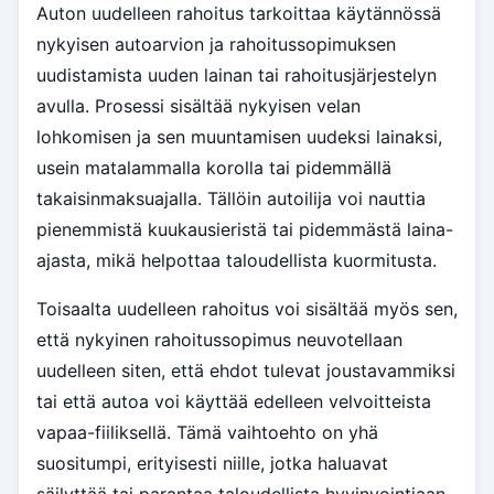
Auton uudelleen rahoitus tarkoittaa käytännössä
nykyisen autoarvion ja rahoitussopimuksen
uudistamista uuden lainan tai rahoitusjärjestelyn
avulla. Prosessi sisältää nykyisen velan
lohkomisen ja sen muuntamisen uudeksi lainaksi,
usein matalammalla korolla tai pidemmällä
takaisinmaksuajalla. Tällöin autoilija voi nauttia
pienemmistä kuukausieristä tai pidemmästä laina-
ajasta, mikä helpottaa taloudellista kuormitusta.
Toisaalta uudelleen rahoitus voi sisältää myös sen,
että nykyinen rahoitussopimus neuvotellaan
uudelleen siten, että ehdot tulevat joustavammiksi
tai että autoa voi käyttää edelleen velvoitteista
vapaa-fiiliksellä. Tämä vaihtoehto on yhä
suositumpi, erityisesti niille, jotka haluavat
säilyttää tai parantaa taloudellista hyvinvointiaan