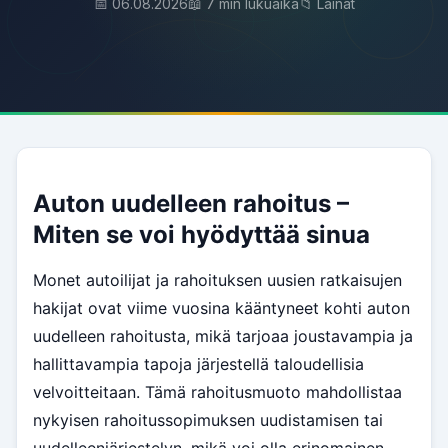
📅 06.08.2026
📖 7 min lukuaika
📁 Lainat
Auton uudelleen rahoitus –
Miten se voi hyödyttää sinua
Monet autoilijat ja rahoituksen uusien ratkaisujen
hakijat ovat viime vuosina kääntyneet kohti auton
uudelleen rahoitusta, mikä tarjoaa joustavampia ja
hallittavampia tapoja järjestellä taloudellisia
velvoitteitaan. Tämä rahoitusmuoto mahdollistaa
nykyisen rahoitussopimuksen uudistamisen tai