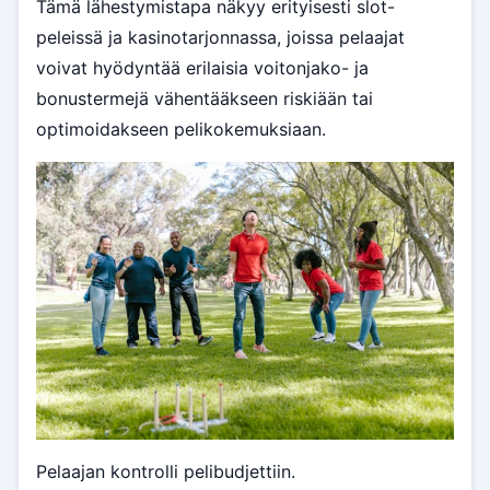
Tämä lähestymistapa näkyy erityisesti slot-
peleissä ja kasinotarjonnassa, joissa pelaajat
voivat hyödyntää erilaisia voitonjako- ja
bonustermejä vähentääkseen riskiään tai
optimoidakseen pelikokemuksiaan.
Pelaajan kontrolli pelibudjettiin.