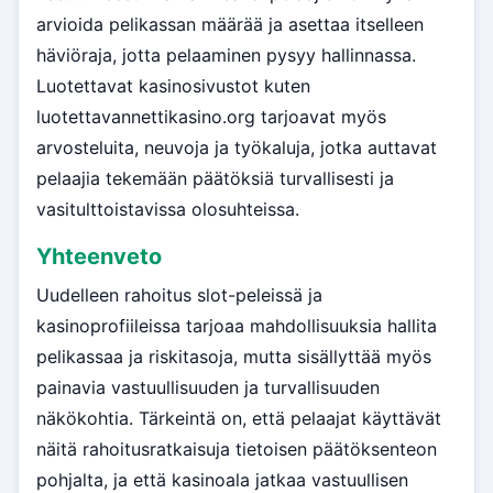
arvioida pelikassan määrää ja asettaa itselleen
häviöraja, jotta pelaaminen pysyy hallinnassa.
Luotettavat kasinosivustot kuten
luotettavannettikasino.org tarjoavat myös
arvosteluita, neuvoja ja työkaluja, jotka auttavat
pelaajia tekemään päätöksiä turvallisesti ja
vasitulttoistavissa olosuhteissa.
Yhteenveto
Uudelleen rahoitus slot-peleissä ja
kasinoprofiileissa tarjoaa mahdollisuuksia hallita
pelikassaa ja riskitasoja, mutta sisällyttää myös
painavia vastuullisuuden ja turvallisuuden
näkökohtia. Tärkeintä on, että pelaajat käyttävät
näitä rahoitusratkaisuja tietoisen päätöksenteon
pohjalta, ja että kasinoala jatkaa vastuullisen