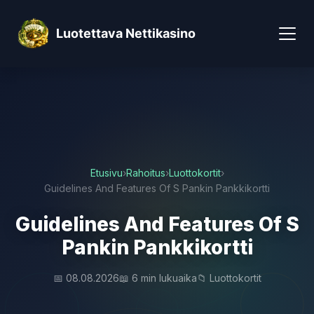
Luotettava Nettikasino
Etusivu
›
Rahoitus
›
Luottokortit
›
Guidelines And Features Of S Pankin Pankkikortti
Guidelines And Features Of S
Pankin Pankkikortti
📅 08.08.2026
📖 6 min lukuaika
📁 Luottokortit