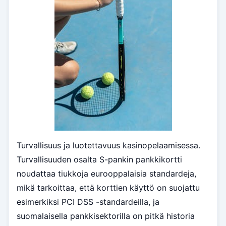
Turvallisuus ja luotettavuus kasinopelaamisessa.
Turvallisuuden osalta S-pankin pankkikortti
noudattaa tiukkoja eurooppalaisia standardeja,
mikä tarkoittaa, että korttien käyttö on suojattu
esimerkiksi PCI DSS -standardeilla, ja
suomalaisella pankkisektorilla on pitkä historia