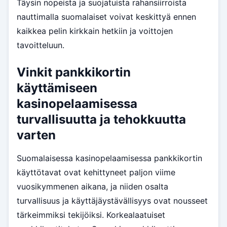
Täysin nopeista ja suojatuista rahansiirroista
nauttimalla suomalaiset voivat keskittyä ennen
kaikkea pelin kirkkain hetkiin ja voittojen
tavoitteluun.
Vinkit pankkikortin
käyttämiseen
kasinopelaamisessa
turvallisuutta ja tehokkuutta
varten
Suomalaisessa kasinopelaamisessa pankkikortin
käyttötavat ovat kehittyneet paljon viime
vuosikymmenen aikana, ja niiden osalta
turvallisuus ja käyttäjäystävällisyys ovat nousseet
tärkeimmiksi tekijöiksi. Korkealaatuiset