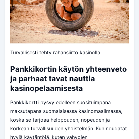
Turvallisesti tehty rahansiirto kasinolla.
Pankkikortin käytön yhteenveto
ja parhaat tavat nauttia
kasinopelaamisesta
Pankkikortti pysyy edelleen suosituimpana
maksutapana suomalaisessa kasinomaailmassa,
koska se tarjoaa helppouden, nopeuden ja
korkean turvallisuuden yhdistelmän. Kun noudatat
hyviä käytäntöjä, kuten vahvojen