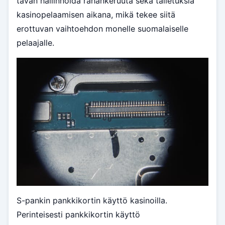
tavan hallinnoida rahankeruuta sekä talletuksia
kasinopelaamisen aikana, mikä tekee siitä
erottuvan vaihtoehdon monelle suomalaiselle
pelaajalle.
S-pankin pankkikortin käyttö kasinoilla.
Perinteisesti pankkikortin käyttö