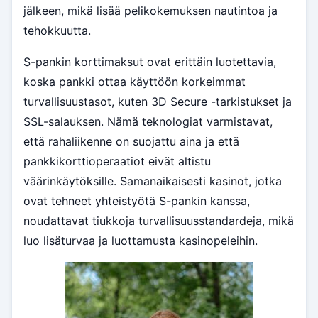
jälkeen, mikä lisää pelikokemuksen nautintoa ja
tehokkuutta.
S-pankin korttimaksut ovat erittäin luotettavia,
koska pankki ottaa käyttöön korkeimmat
turvallisuustasot, kuten 3D Secure -tarkistukset ja
SSL-salauksen. Nämä teknologiat varmistavat,
että rahaliikenne on suojattu aina ja että
pankkikorttioperaatiot eivät altistu
väärinkäytöksille. Samanaikaisesti kasinot, jotka
ovat tehneet yhteistyötä S-pankin kanssa,
noudattavat tiukkoja turvallisuusstandardeja, mikä
luo lisäturvaa ja luottamusta kasinopeleihin.