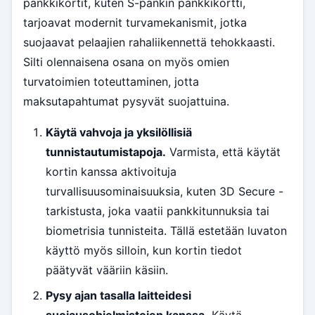
pankkikortit, kuten S-pankin pankkikortti,
tarjoavat modernit turvamekanismit, jotka
suojaavat pelaajien rahaliikennettä tehokkaasti.
Silti olennaisena osana on myös omien
turvatoimien toteuttaminen, jotta
maksutapahtumat pysyvät suojattuina.
Käytä vahvoja ja yksilöllisiä
tunnistautumistapoja.
Varmista, että käytät
kortin kanssa aktivoituja
turvallisuusominaisuuksia, kuten 3D Secure -
tarkistusta, joka vaatii pankkitunnuksia tai
biometrisia tunnisteita. Tällä estetään luvaton
käyttö myös silloin, kun kortin tiedot
päätyvät vääriin käsiin.
Pysy ajan tasalla laitteidesi
suojausohjelmistojen kanssa.
Käytä