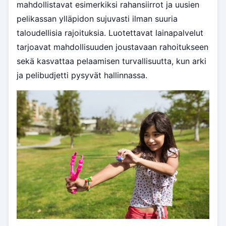
mahdollistavat esimerkiksi rahansiirrot ja uusien
pelikassan ylläpidon sujuvasti ilman suuria
taloudellisia rajoituksia. Luotettavat lainapalvelut
tarjoavat mahdollisuuden joustavaan rahoitukseen
sekä kasvattaa pelaamisen turvallisuutta, kun arki
ja pelibudjetti pysyvät hallinnassa.