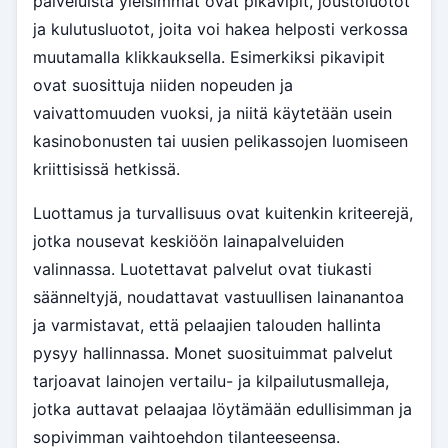
palveluista yleisimmät ovat pikavipit, joustoluotot
ja kulutusluotot, joita voi hakea helposti verkossa
muutamalla klikkauksella. Esimerkiksi pikavipit
ovat suosittuja niiden nopeuden ja
vaivattomuuden vuoksi, ja niitä käytetään usein
kasinobonusten tai uusien pelikassojen luomiseen
kriittisissä hetkissä.
Luottamus ja turvallisuus ovat kuitenkin kriteerejä,
jotka nousevat keskiöön lainapalveluiden
valinnassa. Luotettavat palvelut ovat tiukasti
säänneltyjä, noudattavat vastuullisen lainanantoa
ja varmistavat, että pelaajien talouden hallinta
pysyy hallinnassa. Monet suosituimmat palvelut
tarjoavat lainojen vertailu- ja kilpailutusmalleja,
jotka auttavat pelaajaa löytämään edullisimman ja
sopivimman vaihtoehdon tilanteeseensa.