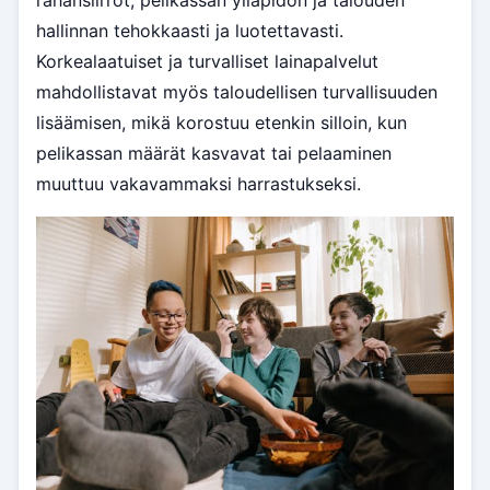
hallinnan tehokkaasti ja luotettavasti.
Korkealaatuiset ja turvalliset lainapalvelut
mahdollistavat myös taloudellisen turvallisuuden
lisäämisen, mikä korostuu etenkin silloin, kun
pelikassan määrät kasvavat tai pelaaminen
muuttuu vakavammaksi harrastukseksi.