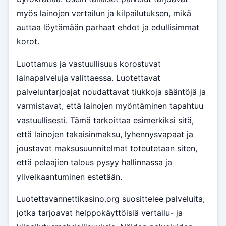
myös lainojen vertailun ja kilpailutuksen, mikä
auttaa löytämään parhaat ehdot ja edullisimmat
korot.
Luottamus ja vastuullisuus korostuvat
lainapalveluja valittaessa. Luotettavat
palveluntarjoajat noudattavat tiukkoja sääntöjä ja
varmistavat, että lainojen myöntäminen tapahtuu
vastuullisesti. Tämä tarkoittaa esimerkiksi sitä,
että lainojen takaisinmaksu, lyhennysvapaat ja
joustavat maksusuunnitelmat toteutetaan siten,
että pelaajien talous pysyy hallinnassa ja
ylivelkaantuminen estetään.
Luotettavannettikasino.org suosittelee palveluita,
jotka tarjoavat helppokäyttöisiä vertailu- ja