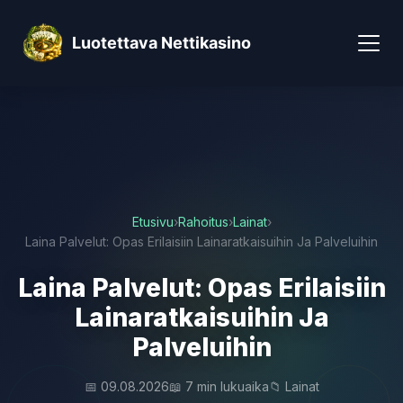
Luotettava Nettikasino
Etusivu
›
Rahoitus
›
Lainat
›
Laina Palvelut: Opas Erilaisiin Lainaratkaisuihin Ja Palveluihin
Laina Palvelut: Opas Erilaisiin
Lainaratkaisuihin Ja
Palveluihin
📅 09.08.2026
📖 7 min lukuaika
📁 Lainat