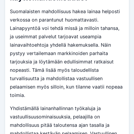
Suomalaisten mahdollisuus hakea lainaa helposti
verkossa on parantunut huomattavasti.
Lainapyyntöä voi tehdä missä ja milloin tahansa,
ja useimmat palvelut tarjoavat useampia
lainavaihtoehtoja yhdellä hakemuksella. Näin
pystyy vertailemaan markkinoiden parhaita
tarjouksia ja löytämään edullisimmat ratkaisut
nopeasti. Tämä lisää myös taloudellista
turvallisuutta ja mahdollistaa vastuullisen
pelaamisen myös silloin, kun tilanne vaatii nopeaa
toimia.
Yhdistämällä lainanhallinnan työkaluja ja
vastuullisuusominaisuuksia, pelaajilla on
mahdollisuus pitää taloutensa ajan tasalla ja
mahdollistaa kestävän pelaamisen. Vastuullinen