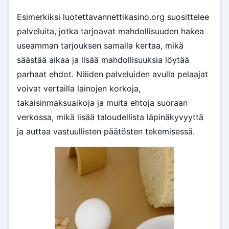
Esimerkiksi luotettavannettikasino.org suosittelee
palveluita, jotka tarjoavat mahdollisuuden hakea
useamman tarjouksen samalla kertaa, mikä
säästää aikaa ja lisää mahdollisuuksia löytää
parhaat ehdot. Näiden palveluiden avulla pelaajat
voivat vertailla lainojen korkoja,
takaisinmaksuaikoja ja muita ehtoja suoraan
verkossa, mikä lisää taloudellista läpinäkyvyyttä
ja auttaa vastuullisten päätösten tekemisessä.