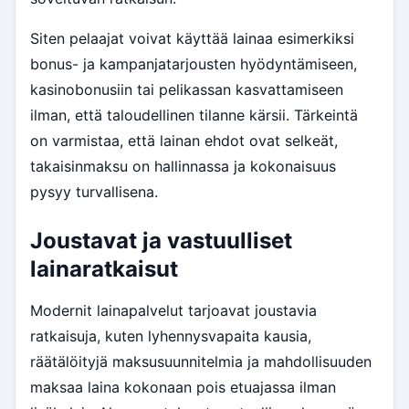
Siten pelaajat voivat käyttää lainaa esimerkiksi
bonus- ja kampanjatarjousten hyödyntämiseen,
kasinobonusiin tai pelikassan kasvattamiseen
ilman, että taloudellinen tilanne kärsii. Tärkeintä
on varmistaa, että lainan ehdot ovat selkeät,
takaisinmaksu on hallinnassa ja kokonaisuus
pysyy turvallisena.
Joustavat ja vastuulliset
lainaratkaisut
Modernit lainapalvelut tarjoavat joustavia
ratkaisuja, kuten lyhennysvapaita kausia,
räätälöityjä maksusuunnitelmia ja mahdollisuuden
maksaa laina kokonaan pois etuajassa ilman