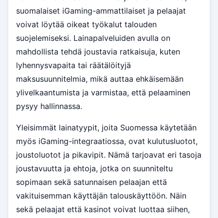
suomalaiset iGaming-ammattilaiset ja pelaajat
voivat löytää oikeat työkalut talouden
suojelemiseksi. Lainapalveluiden avulla on
mahdollista tehdä joustavia ratkaisuja, kuten
lyhennysvapaita tai räätälöityjä
maksusuunnitelmia, mikä auttaa ehkäisemään
ylivelkaantumista ja varmistaa, että pelaaminen
pysyy hallinnassa.
Yleisimmät lainatyypit, joita Suomessa käytetään
myös iGaming-integraatiossa, ovat kulutusluotot,
joustoluotot ja pikavipit. Nämä tarjoavat eri tasoja
joustavuutta ja ehtoja, jotka on suunniteltu
sopimaan sekä satunnaisen pelaajan että
vakituisemman käyttäjän talouskäyttöön. Näin
sekä pelaajat että kasinot voivat luottaa siihen,