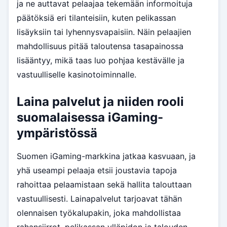
ja ne auttavat pelaajaa tekemään informoituja
päätöksiä eri tilanteisiin, kuten pelikassan
lisäyksiin tai lyhennysvapaisiin. Näin pelaajien
mahdollisuus pitää taloutensa tasapainossa
lisääntyy, mikä taas luo pohjaa kestävälle ja
vastuulliselle kasinotoiminnalle.
Laina palvelut ja niiden rooli
suomalaisessa iGaming-
ympäristössä
Suomen iGaming-markkina jatkaa kasvuaan, ja
yhä useampi pelaaja etsii joustavia tapoja
rahoittaa pelaamistaan sekä hallita talouttaan
vastuullisesti. Lainapalvelut tarjoavat tähän
olennaisen työkalupakin, joka mahdollistaa
rahansiirrot, pelikassan ylläpidon ja talouden