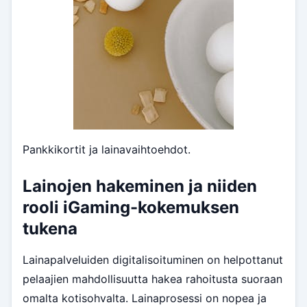
Pankkikortit ja lainavaihtoehdot.
Lainojen hakeminen ja niiden
rooli iGaming-kokemuksen
tukena
Lainapalveluiden digitalisoituminen on helpottanut
pelaajien mahdollisuutta hakea rahoitusta suoraan
omalta kotisohvalta. Lainaprosessi on nopea ja