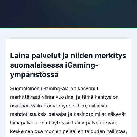
Laina palvelut ja niiden merkitys
suomalaisessa iGaming-
ympäristössä
Suomalainen iGaming-ala on kasvanut
merkittävästi viime vuosina, ja tämä kehitys on
osaltaan vaikuttanut myös siihen, millaisia
mahdollisuuksia pelaajat ja kasinotoimijat näkevät
lainapalveluiden käytössä. Laina palvelut ovat
keskeinen osa monien pelaajien talouden hallintaa,