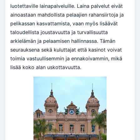
luotettaville lainapalveluille. Laina palvelut eivät
ainoastaan mahdollista pelaajien rahansiirtoja ja
pelikassan kasvattamista, vaan myös lisäävät
taloudellista joustavuutta ja turvallisuutta
arkielämän ja pelaamisen hallinnassa. Tämän
seurauksena sekä kuluttajat että kasinot voivat
toimia vastuullisemmin ja ennakoivammin, mikä
lisää koko alan uskottavuutta.