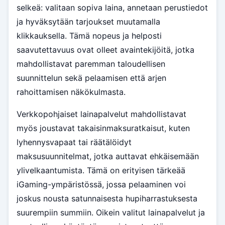
selkeä: valitaan sopiva laina, annetaan perustiedot
ja hyväksytään tarjoukset muutamalla
klikkauksella. Tämä nopeus ja helposti
saavutettavuus ovat olleet avaintekijöitä, jotka
mahdollistavat paremman taloudellisen
suunnittelun sekä pelaamisen että arjen
rahoittamisen näkökulmasta.
Verkkopohjaiset lainapalvelut mahdollistavat
myös joustavat takaisinmaksuratkaisut, kuten
lyhennysvapaat tai räätälöidyt
maksusuunnitelmat, jotka auttavat ehkäisemään
ylivelkaantumista. Tämä on erityisen tärkeää
iGaming-ympäristössä, jossa pelaaminen voi
joskus nousta satunnaisesta hupiharrastuksesta
suurempiin summiin. Oikein valitut lainapalvelut ja