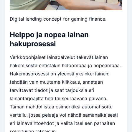
Digital lending concept for gaming finance.
Helppo ja nopea lainan
hakuprosessi
Verkkopohjaiset lainapalvelut tekevät lainan
hakemisesta entistäkin helpompaa ja nopeampaa.
Hakemusprosessi on yleensä yksinkertainen:
tehdään vain muutama klikkaus, annetaan
tarvittavat tiedot ja saat tarjouksia eri
lainantarjoajilta heti tai seuraavana päivänä.
Tämän mahdollistaa esimerkiksi automatisoitu
vertailu, jossa pelaaja voi nähdä samanaikaisesti
eri lainavaihtoehdot ja valita itselleen parhaiten
soveltuvan ratkaisun.