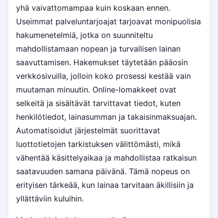
yhä vaivattomampaa kuin koskaan ennen.
Useimmat palveluntarjoajat tarjoavat monipuolisia
hakumenetelmiä, jotka on suunniteltu
mahdollistamaan nopean ja turvallisen lainan
saavuttamisen. Hakemukset täytetään pääosin
verkkosivuilla, jolloin koko prosessi kestää vain
muutaman minuutin. Online-lomakkeet ovat
selkeitä ja sisältävät tarvittavat tiedot, kuten
henkilötiedot, lainasumman ja takaisinmaksuajan.
Automatisoidut järjestelmät suorittavat
luottotietojen tarkistuksen välittömästi, mikä
vähentää käsittelyaikaa ja mahdollistaa ratkaisun
saatavuuden samana päivänä. Tämä nopeus on
erityisen tärkeää, kun lainaa tarvitaan äkillisiin ja
yllättäviin kuluihin.