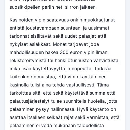
suosikkipelien pariin heti siirron jälkeen.
Kasinoiden vipin saatavuus onkin muokkautunut
entistä joustavampaan suuntaan, ja uusimmat
tarjonnat sisältävät sekä uudet pelaajat että
nykyiset asiakkaat. Monet tarjoavat jopa
mahdollisuuden hakea 300 euron vipin ilman
rekisteröitymistä tai henkilötunnusten vahvistusta,
mikä lisää käytettävyyttä ja nopeutta. Tärkeää
kuitenkin on muistaa, että vipin käyttäminen
kasinolla tulisi aina tehdä vastuullisesti. Tämä
tarkoittaa sitä, että sekä käytettävä summa että
palautusjärjestelyt tulee suunnitella huolella, jotta
pelaaminen pysyy hallinnassa. Hyvä käytäntö on
asettaa itselleen selkeät rajat sekä varmistaa, että
pelaaminen ei vedä mukanaan taloudellista