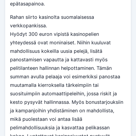
epätasapainoa.
Rahan siirto kasinolta suomalaisessa
verkkopankissa.
Hyödyt 300 euron vipistä kasinopelien
yhteydessä ovat moninaiset. Niihin kuuluvat
mahdollisuus kokeilla uusia pelejä, lisätä
panostamisen vapautta ja kattavasti myös
pelitilanteen hallinnan helpottaminen. Tämän
summan avulla pelaaja voi esimerkiksi panostaa
muutamalla kierroksella tärkeimpiin tai
suosituimpiin automaattipeleihin, jossa riskit ja
kesto pysyvät hallinnassa. Myös bonustarjouksiin
ja kampanjoihin yhdistäminen on mahdollista,
mikä puolestaan voi antaa lisää
pelimahdollisuuksia ja kasvattaa pelikassan