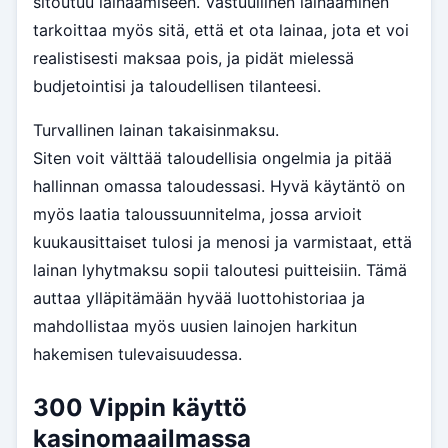
sitoutuu lainaamiseen. Vastuullinen lainaaminen
tarkoittaa myös sitä, että et ota lainaa, jota et voi
realistisesti maksaa pois, ja pidät mielessä
budjetointisi ja taloudellisen tilanteesi.
Turvallinen lainan takaisinmaksu.
Siten voit välttää taloudellisia ongelmia ja pitää
hallinnan omassa taloudessasi. Hyvä käytäntö on
myös laatia taloussuunnitelma, jossa arvioit
kuukausittaiset tulosi ja menosi ja varmistaat, että
lainan lyhytmaksu sopii taloutesi puitteisiin. Tämä
auttaa ylläpitämään hyvää luottohistoriaa ja
mahdollistaa myös uusien lainojen harkitun
hakemisen tulevaisuudessa.
300 Vippin käyttö
kasinomaailmassa