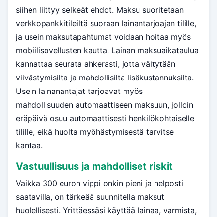
siihen liittyy selkeät ehdot. Maksu suoritetaan
verkkopankkitileiltä suoraan lainantarjoajan tilille,
ja usein maksutapahtumat voidaan hoitaa myös
mobiilisovellusten kautta. Lainan maksuaikataulua
kannattaa seurata ahkerasti, jotta vältytään
viivästymisilta ja mahdollisilta lisäkustannuksilta.
Usein lainanantajat tarjoavat myös
mahdollisuuden automaattiseen maksuun, jolloin
eräpäivä osuu automaattisesti henkilökohtaiselle
tilille, eikä huolta myöhästymisestä tarvitse
kantaa.
Vastuullisuus ja mahdolliset riskit
Vaikka 300 euron vippi onkin pieni ja helposti
saatavilla, on tärkeää suunnitella maksut
huolellisesti. Yrittäessäsi käyttää lainaa, varmista,