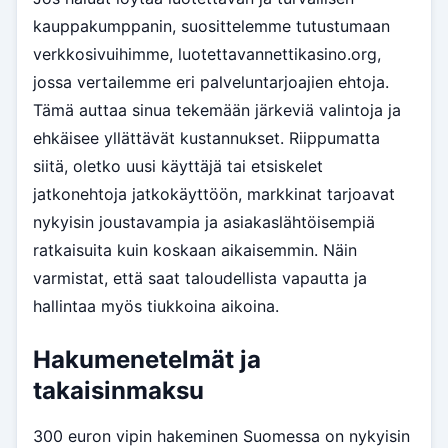
kauppakumppanin, suosittelemme tutustumaan
verkkosivuihimme, luotettavannettikasino.org,
jossa vertailemme eri palveluntarjoajien ehtoja.
Tämä auttaa sinua tekemään järkeviä valintoja ja
ehkäisee yllättävät kustannukset. Riippumatta
siitä, oletko uusi käyttäjä tai etsiskelet
jatkonehtoja jatkokäyttöön, markkinat tarjoavat
nykyisin joustavampia ja asiakaslähtöisempiä
ratkaisuita kuin koskaan aikaisemmin. Näin
varmistat, että saat taloudellista vapautta ja
hallintaa myös tiukkoina aikoina.
Hakumenetelmät ja
takaisinmaksu
300 euron vipin hakeminen Suomessa on nykyisin