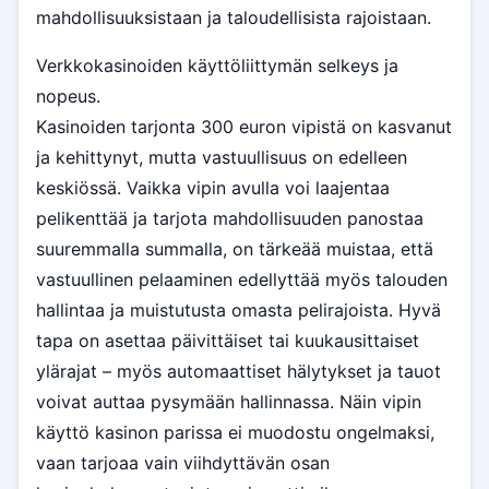
mahdollisuuksistaan ja taloudellisista rajoistaan.
Verkkokasinoiden käyttöliittymän selkeys ja
nopeus.
Kasinoiden tarjonta 300 euron vipistä on kasvanut
ja kehittynyt, mutta vastuullisuus on edelleen
keskiössä. Vaikka vipin avulla voi laajentaa
pelikenttää ja tarjota mahdollisuuden panostaa
suuremmalla summalla, on tärkeää muistaa, että
vastuullinen pelaaminen edellyttää myös talouden
hallintaa ja muistutusta omasta pelirajoista. Hyvä
tapa on asettaa päivittäiset tai kuukausittaiset
ylärajat – myös automaattiset hälytykset ja tauot
voivat auttaa pysymään hallinnassa. Näin vipin
käyttö kasinon parissa ei muodostu ongelmaksi,
vaan tarjoaa vain viihdyttävän osan