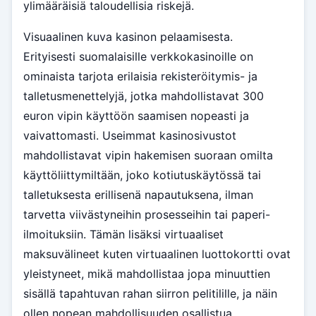
ylimääräisiä taloudellisia riskejä.
Visuaalinen kuva kasinon pelaamisesta.
Erityisesti suomalaisille verkkokasinoille on
ominaista tarjota erilaisia rekisteröitymis- ja
talletusmenettelyjä, jotka mahdollistavat 300
euron vipin käyttöön saamisen nopeasti ja
vaivattomasti. Useimmat kasinosivustot
mahdollistavat vipin hakemisen suoraan omilta
käyttöliittymiltään, joko kotiutuskäytössä tai
talletuksesta erillisenä napautuksena, ilman
tarvetta viivästyneihin prosesseihin tai paperi-
ilmoituksiin. Tämän lisäksi virtuaaliset
maksuvälineet kuten virtuaalinen luottokortti ovat
yleistyneet, mikä mahdollistaa jopa minuuttien
sisällä tapahtuvan rahan siirron pelitilille, ja näin
ollen nopean mahdollisuuden osallistua