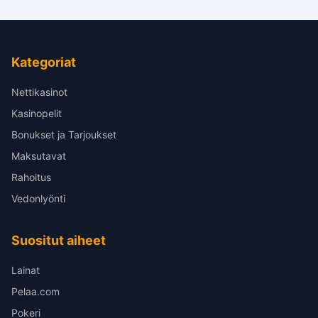
Kategoriat
Nettikasinot
Kasinopelit
Bonukset ja Tarjoukset
Maksutavat
Rahoitus
Vedonlyönti
Suositut aiheet
Lainat
Pelaa.com
Pokeri