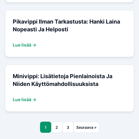
Pikavippi Ilman Tarkastusta: Hanki Laina
Nopeasti Ja Helposti
Lue lisää →
Minivippi: Lisätietoja Pienlainoista Ja
Niiden Käyttömahdollisuuksista
Lue lisää →
1
2
3
Seuraava »