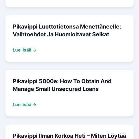
Pikavippi Luottotietonsa Menettäneelle:
Vaihtoehdot Ja Huomioitavat Seikat
Lue lisää →
Pikavippi 5000e: How To Obtain And
Manage Small Unsecured Loans
Lue lisää →
Pikavippi Ilman Korkoa Heti – Miten Löytää