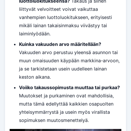
luottoluokitukseensa?
Takaus ja siihen
liittyvät velvoitteet voivat vaikuttaa
vanhempien luottoluokitukseen, erityisesti
mikäli lainan takaisinmaksu viivästyy tai
laiminlyödään.
Kuinka vakuuden arvo määritellään?
Vakuuden arvo perustuu yleensä asunnon tai
muun omaisuuden käypään markkina-arvoon,
ja se tarkistetaan usein uudelleen lainan
keston aikana.
Voiiko takaussopimusta muuttaa tai purkaa?
Muutokset ja purkaminen ovat mahdollisia,
mutta tämä edellyttää kaikkien osapuolten
yhteisymmärrystä ja usein myös virallista
sopimuksen muutosmenettelyä.