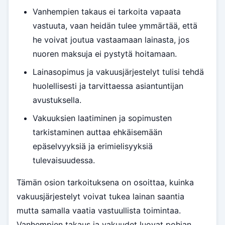
Vanhempien takaus ei tarkoita vapaata
vastuuta, vaan heidän tulee ymmärtää, että
he voivat joutua vastaamaan lainasta, jos
nuoren maksuja ei pystytä hoitamaan.
Lainasopimus ja vakuusjärjestelyt tulisi tehdä
huolellisesti ja tarvittaessa asiantuntijan
avustuksella.
Vakuuksien laatiminen ja sopimusten
tarkistaminen auttaa ehkäisemään
epäselvyyksiä ja erimielisyyksiä
tulevaisuudessa.
Tämän osion tarkoituksena on osoittaa, kuinka
vakuusjärjestelyt voivat tukea lainan saantia
mutta samalla vaatia vastuullista toimintaa.
Vanhempien takaus ja vakuudet luovat pohjan,