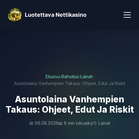
Luotettava Nettikasino
Etusivu
›
Rahoitus
›
Lainat
›
Asuntolaina Vanhempien Takaus: Ohjeet, Edut Ja Riskit
Asuntolaina Vanhempien
Takaus: Ohjeet, Edut Ja Riskit
📅 06.08.2026
📖 8 min lukuaika
📁 Lainat