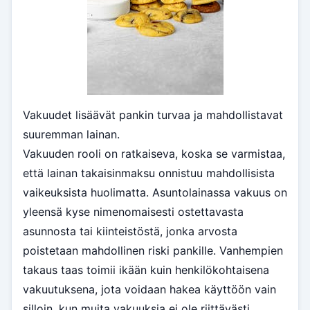
Vakuudet lisäävät pankin turvaa ja mahdollistavat
suuremman lainan.
Vakuuden rooli on ratkaiseva, koska se varmistaa,
että lainan takaisinmaksu onnistuu mahdollisista
vaikeuksista huolimatta. Asuntolainassa vakuus on
yleensä kyse nimenomaisesti ostettavasta
asunnosta tai kiinteistöstä, jonka arvosta
poistetaan mahdollinen riski pankille. Vanhempien
takaus taas toimii ikään kuin henkilökohtaisena
vakuutuksena, jota voidaan hakea käyttöön vain
silloin, kun muita vakuuksia ei ole riittävästi.