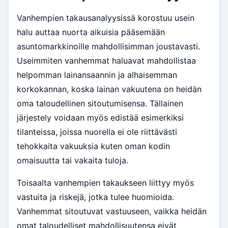
Vanhempien takausanalyysissä korostuu usein
halu auttaa nuorta aikuisia pääsemään
asuntomarkkinoille mahdollisimman joustavasti.
Useimmiten vanhemmat haluavat mahdollistaa
helpomman lainansaannin ja alhaisemman
korkokannan, koska lainan vakuutena on heidän
oma taloudellinen sitoutumisensa. Tällainen
järjestely voidaan myös edistää esimerkiksi
tilanteissa, joissa nuorella ei ole riittävästi
tehokkaita vakuuksia kuten oman kodin
omaisuutta tai vakaita tuloja.
Toisaalta vanhempien takaukseen liittyy myös
vastuita ja riskejä, jotka tulee huomioida.
Vanhemmat sitoutuvat vastuuseen, vaikka heidän
omat taloudelliset mahdollisuutensa eivät