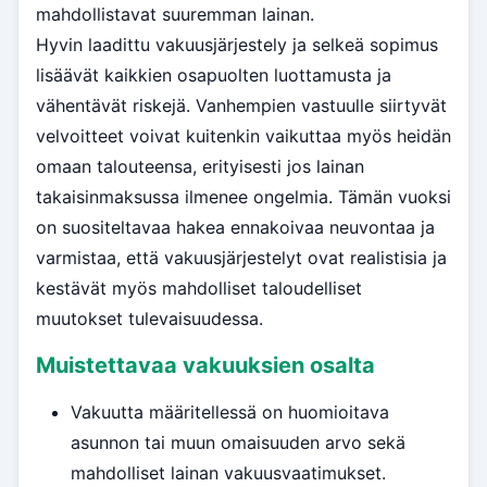
mahdollistavat suuremman lainan.
Hyvin laadittu vakuusjärjestely ja selkeä sopimus
lisäävät kaikkien osapuolten luottamusta ja
vähentävät riskejä. Vanhempien vastuulle siirtyvät
velvoitteet voivat kuitenkin vaikuttaa myös heidän
omaan talouteensa, erityisesti jos lainan
takaisinmaksussa ilmenee ongelmia. Tämän vuoksi
on suositeltavaa hakea ennakoivaa neuvontaa ja
varmistaa, että vakuusjärjestelyt ovat realistisia ja
kestävät myös mahdolliset taloudelliset
muutokset tulevaisuudessa.
Muistettavaa vakuuksien osalta
Vakuutta määritellessä on huomioitava
asunnon tai muun omaisuuden arvo sekä
mahdolliset lainan vakuusvaatimukset.