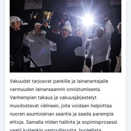
Vakuudet tarjoavat pankille ja lainanantajalle
varmuuden lainansaannin onnistumisesta.
Vanhempien takaus ja vakuusjärjestelyt
muodostavat välineen, jolla voidaan helpottaa
nuoren asuntolainan saantia ja saada parempia
ehtoja. Samalla niiden hallinta ja sopimisprosessi
vaatii kuitenkin vastuullisuutta, huolellista