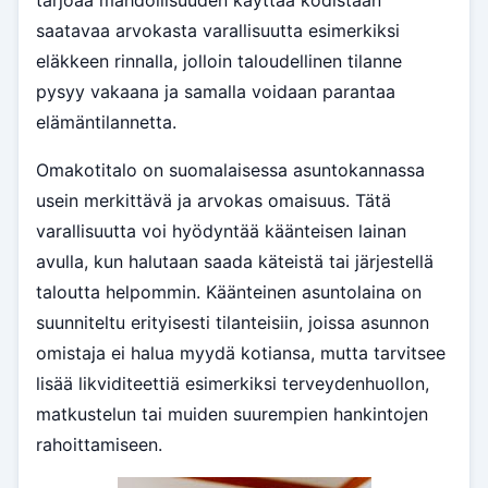
tarjoaa mahdollisuuden käyttää kodistaan
saatavaa arvokasta varallisuutta esimerkiksi
eläkkeen rinnalla, jolloin taloudellinen tilanne
pysyy vakaana ja samalla voidaan parantaa
elämäntilannetta.
Omakotitalo on suomalaisessa asuntokannassa
usein merkittävä ja arvokas omaisuus. Tätä
varallisuutta voi hyödyntää käänteisen lainan
avulla, kun halutaan saada käteistä tai järjestellä
taloutta helpommin. Käänteinen asuntolaina on
suunniteltu erityisesti tilanteisiin, joissa asunnon
omistaja ei halua myydä kotiansa, mutta tarvitsee
lisää likviditeettiä esimerkiksi terveydenhuollon,
matkustelun tai muiden suurempien hankintojen
rahoittamiseen.