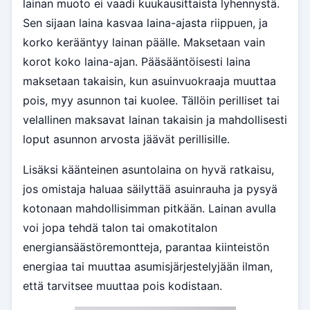
lainan muoto ei vaadi kuukausittaista lyhennystä.
Sen sijaan laina kasvaa laina-ajasta riippuen, ja
korko kerääntyy lainan päälle. Maksetaan vain
korot koko laina-ajan. Pääsääntöisesti laina
maksetaan takaisin, kun asuinvuokraaja muuttaa
pois, myy asunnon tai kuolee. Tällöin perilliset tai
velallinen maksavat lainan takaisin ja mahdollisesti
loput asunnon arvosta jäävät perillisille.
Lisäksi käänteinen asuntolaina on hyvä ratkaisu,
jos omistaja haluaa säilyttää asuinrauha ja pysyä
kotonaan mahdollisimman pitkään. Lainan avulla
voi jopa tehdä talon tai omakotitalon
energiansäästöremontteja, parantaa kiinteistön
energiaa tai muuttaa asumisjärjestelyjään ilman,
että tarvitsee muuttaa pois kodistaan.