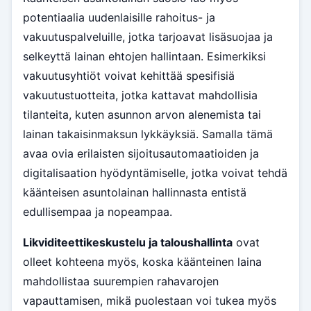
potentiaalia uudenlaisille rahoitus- ja
vakuutuspalveluille, jotka tarjoavat lisäsuojaa ja
selkeyttä lainan ehtojen hallintaan. Esimerkiksi
vakuutusyhtiöt voivat kehittää spesifisiä
vakuutustuotteita, jotka kattavat mahdollisia
tilanteita, kuten asunnon arvon alenemista tai
lainan takaisinmaksun lykkäyksiä. Samalla tämä
avaa ovia erilaisten sijoitusautomaatioiden ja
digitalisaation hyödyntämiselle, jotka voivat tehdä
käänteisen asuntolainan hallinnasta entistä
edullisempaa ja nopeampaa.
Likviditeettikeskustelu ja taloushallinta
ovat
olleet kohteena myös, koska käänteinen laina
mahdollistaa suurempien rahavarojen
vapauttamisen, mikä puolestaan voi tukea myös