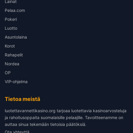
Lainat
Pelaa.com
Pokeri
Luotto
Asuntolaina
Korot
Rahapelit
Nordea
OP
VIP-ohjelma
Tietoa meistä
luotettavannettikasino.org tarjoaa luotettavia kasinoarvosteluja
ja rahoitusoppaita suomalaisille pelaajille. Tavoitteenamme on
auttaa sinua tekemään tietoisia päätöksiä.
Ota yhteyttä