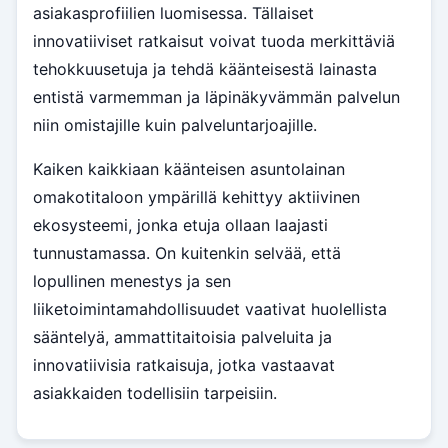
asiakasprofiilien luomisessa. Tällaiset
innovatiiviset ratkaisut voivat tuoda merkittäviä
tehokkuusetuja ja tehdä käänteisestä lainasta
entistä varmemman ja läpinäkyvämmän palvelun
niin omistajille kuin palveluntarjoajille.
Kaiken kaikkiaan käänteisen asuntolainan
omakotitaloon ympärillä kehittyy aktiivinen
ekosysteemi, jonka etuja ollaan laajasti
tunnustamassa. On kuitenkin selvää, että
lopullinen menestys ja sen
liiketoimintamahdollisuudet vaativat huolellista
sääntelyä, ammattitaitoisia palveluita ja
innovatiivisia ratkaisuja, jotka vastaavat
asiakkaiden todellisiin tarpeisiin.