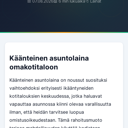
📅 07.08.2026
📖 6 min lukuaika
📁 Lainat
Käänteinen asuntolaina
omakotitaloon
Käänteinen asuntolaina on noussut suosituksi
vaihtoehdoksi erityisesti ikääntyneiden
kotitalouksien keskuudessa, jotka haluavat
vapauttaa asunnossa kiinni olevaa varallisuutta
ilman, että heidän tarvitsee luopua
omistusoikeudestaan. Tämä rahoitusmuoto