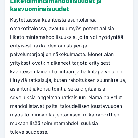
Liiketoimintamahdollisuudet ja
kasvuominaisuudet
Käytettäessä käänteistä asuntolainaa
omakotitalossa, avautuu myös potentiaalisia
liiketoimintamahdollisuuksia, joita voi hyödyntää
erityisesti iäkkäiden omistajien ja
palveluntarjoajien näkökulmasta. Monet alan
yritykset ovatkin alkaneet tarjota erityisesti
käänteisen lainan hallintaan ja hallintapalveluihin
liittyviä ratkaisuja, kuten rahoituksen suunnittelua,
asiantuntijakonsultointia sekä digitaalisia
sovelluksia ongelman ratkaisuun. Nämä palvelut
mahdollistavat paitsi taloudellisen joustavuuden
myös toiminnan laajentamisen, mikä raporttien
mukaan lisää toimintamahdollisuuksia
tulevaisuudessa.