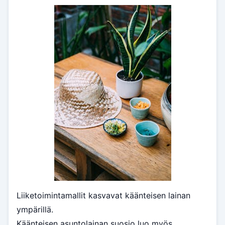
Liiketoimintamallit kasvavat käänteisen lainan
ympärillä.
Käänteisen asuntolainan suosio luo myös