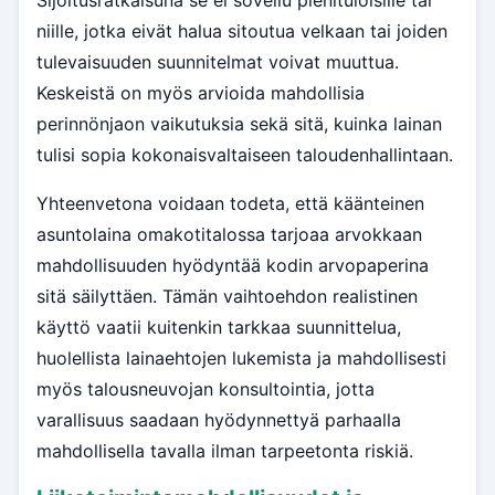
Sijoitusratkaisuna se ei sovellu pienituloisille tai
niille, jotka eivät halua sitoutua velkaan tai joiden
tulevaisuuden suunnitelmat voivat muuttua.
Keskeistä on myös arvioida mahdollisia
perinnönjaon vaikutuksia sekä sitä, kuinka lainan
tulisi sopia kokonaisvaltaiseen taloudenhallintaan.
Yhteenvetona voidaan todeta, että käänteinen
asuntolaina omakotitalossa tarjoaa arvokkaan
mahdollisuuden hyödyntää kodin arvopaperina
sitä säilyttäen. Tämän vaihtoehdon realistinen
käyttö vaatii kuitenkin tarkkaa suunnittelua,
huolellista lainaehtojen lukemista ja mahdollisesti
myös talousneuvojan konsultointia, jotta
varallisuus saadaan hyödynnettyä parhaalla
mahdollisella tavalla ilman tarpeetonta riskiä.