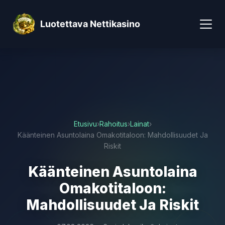
Luotettava Nettikasino
Etusivu
›
Rahoitus
›
Lainat
›
Käänteinen Asuntolaina Omakotitaloon: Mahdollisuudet Ja
Riskit
Käänteinen Asuntolaina
Omakotitaloon:
Mahdollisuudet Ja Riskit