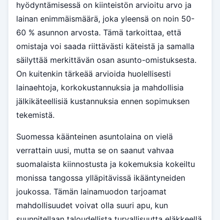
hyödyntämisessä on kiinteistön arvioitu arvo ja
lainan enimmäismäärä, joka yleensä on noin 50-
60 % asunnon arvosta. Tämä tarkoittaa, että
omistaja voi saada riittävästi käteistä ja samalla
säilyttää merkittävän osan asunto-omistuksesta.
On kuitenkin tärkeää arvioida huolellisesti
lainaehtoja, korkokustannuksia ja mahdollisia
jälkikäteellisiä kustannuksia ennen sopimuksen
tekemistä.
Suomessa käänteinen asuntolaina on vielä
verrattain uusi, mutta se on saanut vahvaa
suomalaista kiinnostusta ja kokemuksia kokeiltu
monissa tangossa ylläpitävissä ikääntyneiden
joukossa. Tämän lainamuodon tarjoamat
mahdollisuudet voivat olla suuri apu, kun
suunnitellaan taloudellista turvallisuutta eläkkeellä