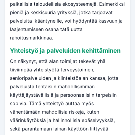
paikallisia taloudellisia ekosysteemejä. Esimerkiksi
pieniä ja keskisuuria yrityksiä, jotka tarjoavat
palveluita ikääntyneille, voi hyödyntää kasvuun ja
laajentumiseen osana tätä uutta
rahoitusmarkkinaa.
Yhteistyö ja palveluiden kehittäminen
On näkynyt, että alan toimijat tekevät yhä
tiiviimpää yhteistyötä terveystoimen,
senioripalveluiden ja kiinteistöalan kanssa, jotta
palveluista tehtäisiin mahdollisimman
käyttäjäystävällisiä ja persoonaalisiin tarpeisiin
sopivia. Tämä yhteistyö auttaa myös
vähentämään mahdollisia riskejä, kuten
väärinkäytöksiä ja hallinnollisia epäselvyyksiä,
sekä parantamaan lainan käyttöön liittyvää