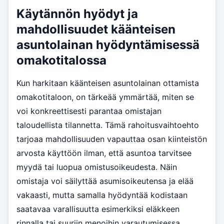
Käytännön hyödyt ja
mahdollisuudet käänteisen
asuntolainan hyödyntämisessä
omakotitalossa
Kun harkitaan käänteisen asuntolainan ottamista
omakotitaloon, on tärkeää ymmärtää, miten se
voi konkreettisesti parantaa omistajan
taloudellista tilannetta. Tämä rahoitusvaihtoehto
tarjoaa mahdollisuuden vapauttaa osan kiinteistön
arvosta käyttöön ilman, että asuntoa tarvitsee
myydä tai luopua omistusoikeudesta. Näin
omistaja voi säilyttää asumisoikeutensa ja elää
vakaasti, mutta samalla hyödyntää kodistaan
saatavaa varallisuutta esimerkiksi eläkkeen
rinnalla tai suuriin menoihin varautumisessa.