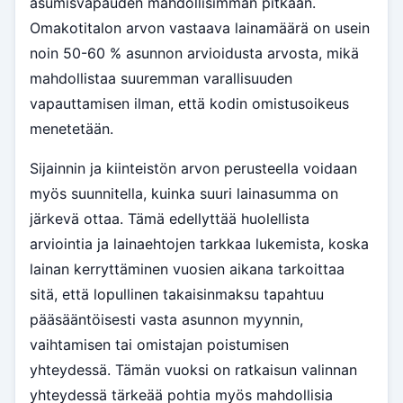
asumisvapauden mahdollisimman pitkään.
Omakotitalon arvon vastaava lainamäärä on usein
noin 50-60 % asunnon arvioidusta arvosta, mikä
mahdollistaa suuremman varallisuuden
vapauttamisen ilman, että kodin omistusoikeus
menetetään.
Sijainnin ja kiinteistön arvon perusteella voidaan
myös suunnitella, kuinka suuri lainasumma on
järkevä ottaa. Tämä edellyttää huolellista
arviointia ja lainaehtojen tarkkaa lukemista, koska
lainan kerryttäminen vuosien aikana tarkoittaa
sitä, että lopullinen takaisinmaksu tapahtuu
pääsääntöisesti vasta asunnon myynnin,
vaihtamisen tai omistajan poistumisen
yhteydessä. Tämän vuoksi on ratkaisun valinnan
yhteydessä tärkeää pohtia myös mahdollisia