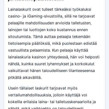
Lainalaskurit ovat tulleet tärkeäksi työkaluksi
casino- ja iGaming-sivustoilla, sillä ne tarjoavat
pelaajille mahdollisuuden arvioida talletusten,
lainojen tai luottojen koko kustannus ennen
sitoutumista. Tämä auttaa pelaajia tekemään
tietoisempia päätöksiä, mikä puolestaan edistää
vastuullista pelaamista. Kun pelaaja käyttää
lainalaskuria kasinon yhteydessä, hän voi helposti
nähdä, kuinka suuret lyhennykset ja korkokulut
vaikuttavat hänen taloudelliseen tilanteeseensa
pitkällä aikavälillä.
Usein tällaiset laskurit tarjoavat myös
vertailumahdollisuuksia, jolloin käyttäjä voi
kokeilla erilaisia laina- tai talletusskenaarioita ja
nähdä, mikä vaihtoehto on taloudellisesti