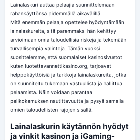
Lainalaskuri auttaa pelaajia suunnittelemaan
rahankäyttönsä pidemmällä aikavälillä.
Mitä enemmän pelaaja opettelee hyödyntämään
lainalaskureita, sitä paremmaksi hän kehittyy
arvioimaan omia taloudellisia riskejä ja tekemään
turvallisempia valintoja. Tämän vuoksi
suosittelemme, että suomalaiset kasinosivustot
kuten luotettavannettikasino.org, tarjoavat
helppokäyttöisiä ja tarkkoja lainalaskureita, jotka
on suunniteltu tukemaan vastuullista ja hallittua
pelaamista. Näin voidaan parantaa
pelikokemuksen nautittavuutta ja pysyä samalla
omien taloudellisten rajojen sisällä.
Lainalaskurin käytännön hyödyt
ja vinkit kasinon ja iGaming-