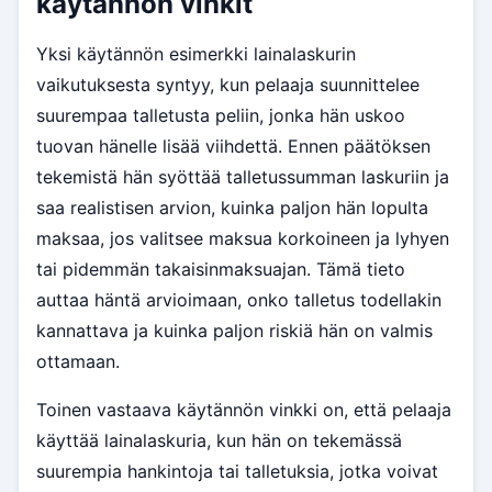
käytännön vinkit
Yksi käytännön esimerkki lainalaskurin
vaikutuksesta syntyy, kun pelaaja suunnittelee
suurempaa talletusta peliin, jonka hän uskoo
tuovan hänelle lisää viihdettä. Ennen päätöksen
tekemistä hän syöttää talletussumman laskuriin ja
saa realistisen arvion, kuinka paljon hän lopulta
maksaa, jos valitsee maksua korkoineen ja lyhyen
tai pidemmän takaisinmaksuajan. Tämä tieto
auttaa häntä arvioimaan, onko talletus todellakin
kannattava ja kuinka paljon riskiä hän on valmis
ottamaan.
Toinen vastaava käytännön vinkki on, että pelaaja
käyttää lainalaskuria, kun hän on tekemässä
suurempia hankintoja tai talletuksia, jotka voivat