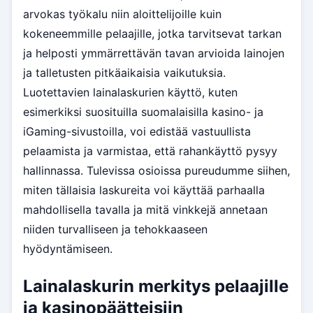
arvokas työkalu niin aloittelijoille kuin
kokeneemmille pelaajille, jotka tarvitsevat tarkan
ja helposti ymmärrettävän tavan arvioida lainojen
ja talletusten pitkäaikaisia vaikutuksia.
Luotettavien lainalaskurien käyttö, kuten
esimerkiksi suosituilla suomalaisilla kasino- ja
iGaming-sivustoilla, voi edistää vastuullista
pelaamista ja varmistaa, että rahankäyttö pysyy
hallinnassa. Tulevissa osioissa pureudumme siihen,
miten tällaisia laskureita voi käyttää parhaalla
mahdollisella tavalla ja mitä vinkkejä annetaan
niiden turvalliseen ja tehokkaaseen
hyödyntämiseen.
Lainalaskurin merkitys pelaajille
ja kasinopäätteisiin