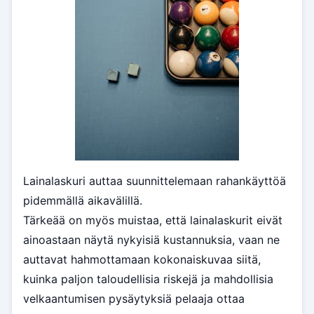
Lainalaskuri auttaa suunnittelemaan rahankäyttöä
pidemmällä aikavälillä.
Tärkeää on myös muistaa, että lainalaskurit eivät
ainoastaan näytä nykyisiä kustannuksia, vaan ne
auttavat hahmottamaan kokonaiskuvaa siitä,
kuinka paljon taloudellisia riskejä ja mahdollisia
velkaantumisen pysäytyksiä pelaaja ottaa