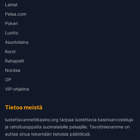
Lainat
Pelaa.com
Pokeri
Luotto
Asuntolaina
Korot
Rahapelit
Nordea
OP
VIP-ohjelma
Tietoa meistä
luotettavannettikasino.org tarjoaa luotettavia kasinoarvosteluja
ja rahoitusoppaita suomalaisille pelaajille. Tavoitteenamme on
auttaa sinua tekemään tietoisia päätöksiä.