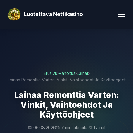
Luotettava Nettikasino
Etusivu
›
Rahoitus
›
Lainat
›
Lainaa Remonttia Varten: Vinkit, Vaihtoehdot Ja Käyttöohjeet
Lainaa Remonttia Varten:
Vinkit, Vaihtoehdot Ja
Käyttöohjeet
📅 06.08.2026
📖 7 min lukuaika
📁 Lainat