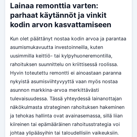
Lainaa remonttia varten:
parhaat käytännöt ja vinkit
kodin arvon kasvattamiseen
Kun olet päättänyt nostaa kodin arvoa ja parantaa
asumismukavuutta investoinneilla, kuten
uusimmilla keittiö- tai kylpyhuoneremontilla,
rahoituksen suunnittelu on kriittisessä roolissa.
Hyvin toteutettu remontti ei ainoastaan paranna
nykyistä asumisviihtyvyyttä vaan myös nostaa
asunnon markkina-arvoa merkittävästi
tulevaisuudessa. Tässä yhteydessä lainanottajan
näkökulmasta strateginen rahoituksen hakeminen
ja tehokas hallinta ovat avainasemassa, sillä liian
kiireinen tai epämääräinen rahoitusstrategia voi
johtaa ylipääsyihin tai taloudellisiin vaikeuksiin.