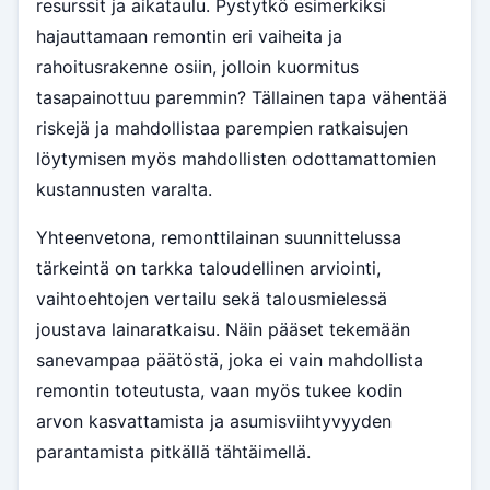
resurssit ja aikataulu. Pystytkö esimerkiksi
hajauttamaan remontin eri vaiheita ja
rahoitusrakenne osiin, jolloin kuormitus
tasapainottuu paremmin? Tällainen tapa vähentää
riskejä ja mahdollistaa parempien ratkaisujen
löytymisen myös mahdollisten odottamattomien
kustannusten varalta.
Yhteenvetona, remonttilainan suunnittelussa
tärkeintä on tarkka taloudellinen arviointi,
vaihtoehtojen vertailu sekä talousmielessä
joustava lainaratkaisu. Näin pääset tekemään
sanevampaa päätöstä, joka ei vain mahdollista
remontin toteutusta, vaan myös tukee kodin
arvon kasvattamista ja asumisviihtyvyyden
parantamista pitkällä tähtäimellä.