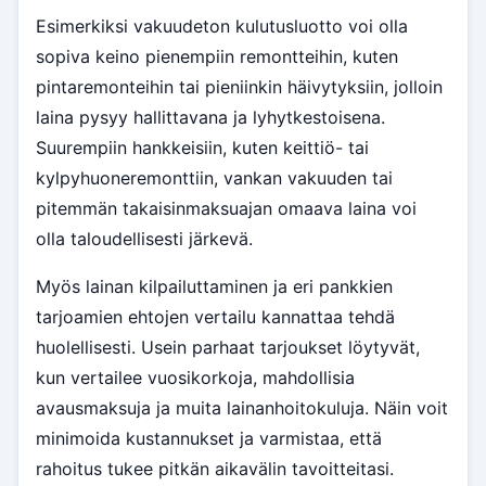
Esimerkiksi vakuudeton kulutusluotto voi olla
sopiva keino pienempiin remontteihin, kuten
pintaremonteihin tai pieniinkin häivytyksiin, jolloin
laina pysyy hallittavana ja lyhytkestoisena.
Suurempiin hankkeisiin, kuten keittiö- tai
kylpyhuoneremonttiin, vankan vakuuden tai
pitemmän takaisinmaksuajan omaava laina voi
olla taloudellisesti järkevä.
Myös lainan kilpailuttaminen ja eri pankkien
tarjoamien ehtojen vertailu kannattaa tehdä
huolellisesti. Usein parhaat tarjoukset löytyvät,
kun vertailee vuosikorkoja, mahdollisia
avausmaksuja ja muita lainanhoitokuluja. Näin voit
minimoida kustannukset ja varmistaa, että
rahoitus tukee pitkän aikavälin tavoitteitasi.