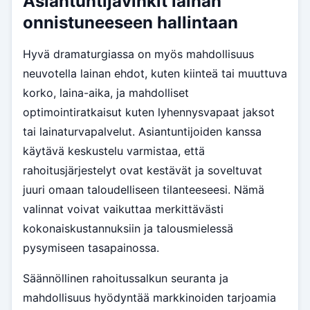
Asiantuntijavinkit lainan
onnistuneeseen hallintaan
Hyvä dramaturgiassa on myös mahdollisuus
neuvotella lainan ehdot, kuten kiinteä tai muuttuva
korko, laina-aika, ja mahdolliset
optimointiratkaisut kuten lyhennysvapaat jaksot
tai lainaturvapalvelut. Asiantuntijoiden kanssa
käytävä keskustelu varmistaa, että
rahoitusjärjestelyt ovat kestävät ja soveltuvat
juuri omaan taloudelliseen tilanteeseesi. Nämä
valinnat voivat vaikuttaa merkittävästi
kokonaiskustannuksiin ja talousmielessä
pysymiseen tasapainossa.
Säännöllinen rahoitussalkun seuranta ja
mahdollisuus hyödyntää markkinoiden tarjoamia