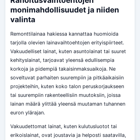
Rahoitusvaihtoehtojen
monimahdollisuudet ja niiden
valinta
Remonttilainaa hakiessa kannattaa huomioida
tarjolla olevien lainavaihtoehtojen erityispiirteet.
Vakuudelliset lainat, kuten asuntolainat tai suuret
kehityslainat, tarjoavat yleensä edullisempia
korkoja ja pidempiä takaisinmaksuaikoja. Ne
soveltuvat parhaiten suurempiin ja pitkäaikaisiin
projekteihin, kuten koko talon peruskorjaukseen
tai suurempiin rakenteellisiin muutoksiin, joissa
lainan määrä ylittää yleensä muutaman tuhannen
euron ylärajan.
Vakuudettomat lainat, kuten kulutusluotot tai
erikoislainat, ovat joustavia ja helposti saatavilla,