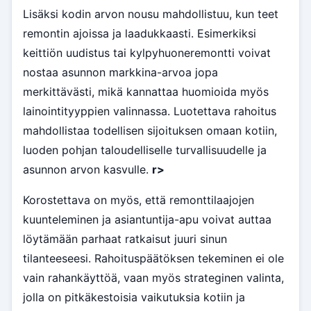
Lisäksi kodin arvon nousu mahdollistuu, kun teet
remontin ajoissa ja laadukkaasti. Esimerkiksi
keittiön uudistus tai kylpyhuoneremontti voivat
nostaa asunnon markkina-arvoa jopa
merkittävästi, mikä kannattaa huomioida myös
lainointityyppien valinnassa. Luotettava rahoitus
mahdollistaa todellisen sijoituksen omaan kotiin,
luoden pohjan taloudelliselle turvallisuudelle ja
asunnon arvon kasvulle.
r>
Korostettava on myös, että remonttilaajojen
kuunteleminen ja asiantuntija-apu voivat auttaa
löytämään parhaat ratkaisut juuri sinun
tilanteeseesi. Rahoituspäätöksen tekeminen ei ole
vain rahankäyttöä, vaan myös strateginen valinta,
jolla on pitkäkestoisia vaikutuksia kotiin ja