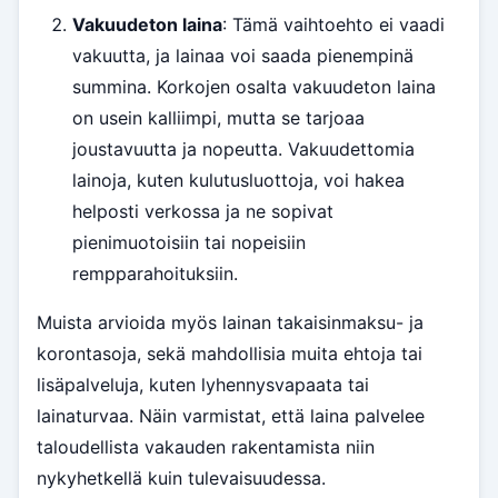
Vakuudeton laina
: Tämä vaihtoehto ei vaadi
vakuutta, ja lainaa voi saada pienempinä
summina. Korkojen osalta vakuudeton laina
on usein kalliimpi, mutta se tarjoaa
joustavuutta ja nopeutta. Vakuudettomia
lainoja, kuten kulutusluottoja, voi hakea
helposti verkossa ja ne sopivat
pienimuotoisiin tai nopeisiin
rempparahoituksiin.
Muista arvioida myös lainan takaisinmaksu- ja
korontasoja, sekä mahdollisia muita ehtoja tai
lisäpalveluja, kuten lyhennysvapaata tai
lainaturvaa. Näin varmistat, että laina palvelee
taloudellista vakauden rakentamista niin
nykyhetkellä kuin tulevaisuudessa.