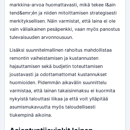
markkina-arvoa huomattavasti, mikä tekee l&ain
tend&emr;én ja niiden mitoittamisen strategisesti
merkityksellisen. Näin varmistat, että laina ei ole
vain väliaikainen pesäpenkki, vaan myös panostus
tulevaisuuden arvonnousuun.
Lisäksi suunnitelmallinen rahoitus mahdollistaa
remontin vaiheistamisen ja kustannusten
hajauttamisen sekä budjetin toteuttamisen
joustavasti ja odottamattomat kustannukset
huomioiden. Pidemmän aikavälin suunnittelu
varmistaa, että lainan takaisinmaksu ei kuormita
nykyistä talouttasi liikaa ja että voit ylläpitää
asumismukavuutta myös taloudellisesti
tiukempinä aikoina.