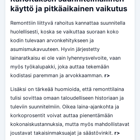
käyttö ja pitkäaikainen vaikutus
Remonttiin liittyvä rahoitus kannattaa suunnitella
huolellisesti, koska se vaikuttaa suoraan koko
kodin tulevaan arvonkehitykseen ja
asumismukavuuteen. Hyvin järjestetty
lainaratkaisu ei ole vain lyhennysvelvoite, vaan
myös työkalupakki, joka auttaa tekemään
kodistasi paremman ja arvokkaamman.
r>
Lisäksi on tärkeää huomioida, että remonttilaina
tulisi sovittaa omaan taloudelliseen historiaan ja
tuleviin suunnitelmiin. Oikea laina-ajankohta ja
korkoprosentit voivat auttaa pienentämään
kokonaiskustannuksia, mutta myös mahdollistavat
joustavat takaisinmaksuajat ja säästövinkit.
r>