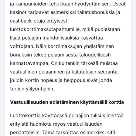
ja kampanjoiden tehokkaan hyödyntämisen. Useat
kasinot tarjoavat esimerkiksi talletusbonuksia ja
cashback-etuja erityisesti
luottokorttimaksutapahtumille, mikä puolestaan
lisää pelaajan mahdollisuuksia kasvattaa
voittojaan. Näin korttimaksujen yhdistäminen
bonuksiin tekee pelaamisesta taloudellisesti
kannattavampaa. On kuitenkin tärkeää muistaa
vastuullinen pelaaminen ja kulutuksen seuranta,
jolloin kortin nopeus ja helppous eivät johda
turhiin ylilyönteihin.
Vastuullisuuden edistäminen käyttämällä korttia
Luottokorttia käyttäessä pelaajien tulisi kiinnittää
erityistä huomiota myös vastuullisuuden
periaatteisiin. Tämä tarkoittaa esimerkiksi sitä,