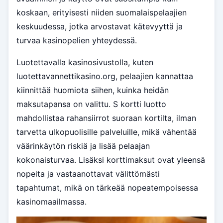
koskaan, erityisesti niiden suomalaispelaajien
keskuudessa, jotka arvostavat kätevyyttä ja
turvaa kasinopelien yhteydessä.
Luotettavalla kasinosivustolla, kuten
luotettavannettikasino.org, pelaajien kannattaa
kiinnittää huomiota siihen, kuinka heidän
maksutapansa on valittu. S kortti luotto
mahdollistaa rahansiirrot suoraan kortilta, ilman
tarvetta ulkopuolisille palveluille, mikä vähentää
väärinkäytön riskiä ja lisää pelaajan
kokonaisturvaa. Lisäksi korttimaksut ovat yleensä
nopeita ja vastaanottavat välittömästi
tapahtumat, mikä on tärkeää nopeatempoisessa
kasinomaailmassa.