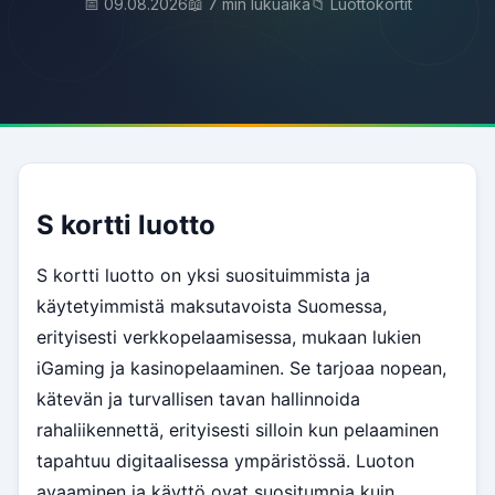
📅 09.08.2026
📖 7 min lukuaika
📁 Luottokortit
S kortti luotto
S kortti luotto on yksi suosituimmista ja
käytetyimmistä maksutavoista Suomessa,
erityisesti verkkopelaamisessa, mukaan lukien
iGaming ja kasinopelaaminen. Se tarjoaa nopean,
kätevän ja turvallisen tavan hallinnoida
rahaliikennettä, erityisesti silloin kun pelaaminen
tapahtuu digitaalisessa ympäristössä. Luoton
avaaminen ja käyttö ovat suositumpia kuin