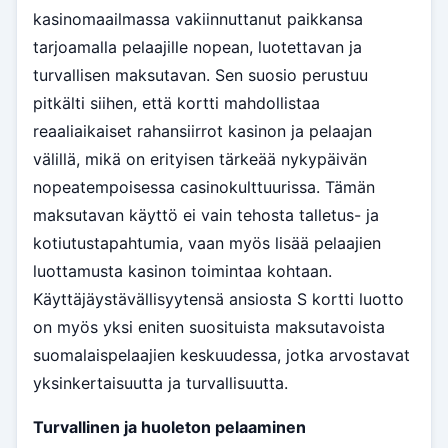
kasinomaailmassa vakiinnuttanut paikkansa
tarjoamalla pelaajille nopean, luotettavan ja
turvallisen maksutavan. Sen suosio perustuu
pitkälti siihen, että kortti mahdollistaa
reaaliaikaiset rahansiirrot kasinon ja pelaajan
välillä, mikä on erityisen tärkeää nykypäivän
nopeatempoisessa casinokulttuurissa. Tämän
maksutavan käyttö ei vain tehosta talletus- ja
kotiutustapahtumia, vaan myös lisää pelaajien
luottamusta kasinon toimintaa kohtaan.
Käyttäjäystävällisyytensä ansiosta S kortti luotto
on myös yksi eniten suosituista maksutavoista
suomalaispelaajien keskuudessa, jotka arvostavat
yksinkertaisuutta ja turvallisuutta.
Turvallinen ja huoleton pelaaminen