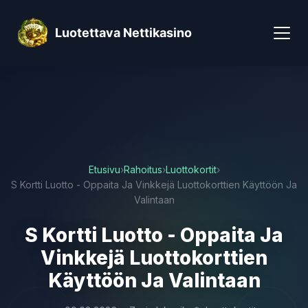
Luotettava Nettikasino
Etusivu
›
Rahoitus
›
Luottokortit
›
S Kortti Luotto - Oppaita Ja Vinkkejä Luottokorttien Käyttöön Ja
Valintaan
S Kortti Luotto - Oppaita Ja
Vinkkejä Luottokorttien
Käyttöön Ja Valintaan