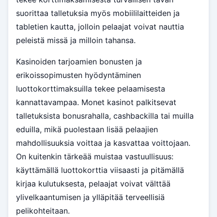
suorittaa talletuksia myös mobiililaitteiden ja
tabletien kautta, jolloin pelaajat voivat nauttia
peleistä missä ja milloin tahansa.
Kasinoiden tarjoamien bonusten ja
erikoissopimusten hyödyntäminen
luottokorttimaksuilla tekee pelaamisesta
kannattavampaa. Monet kasinot palkitsevat
talletuksista bonusrahalla, cashbackilla tai muilla
eduilla, mikä puolestaan lisää pelaajien
mahdollisuuksia voittaa ja kasvattaa voittojaan.
On kuitenkin tärkeää muistaa vastuullisuus:
käyttämällä luottokorttia viisaasti ja pitämällä
kirjaa kulutuksesta, pelaajat voivat välttää
ylivelkaantumisen ja ylläpitää terveellisiä
pelikohteitaan.