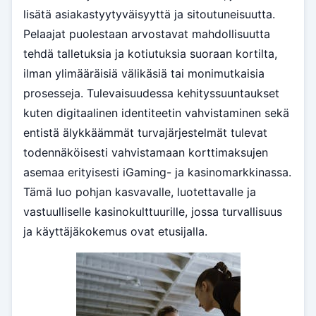
lisätä asiakastyytyväisyyttä ja sitoutuneisuutta.
Pelaajat puolestaan arvostavat mahdollisuutta
tehdä talletuksia ja kotiutuksia suoraan kortilta,
ilman ylimääräisiä välikäsiä tai monimutkaisia
prosesseja. Tulevaisuudessa kehityssuuntaukset
kuten digitaalinen identiteetin vahvistaminen sekä
entistä älykkäämmät turvajärjestelmät tulevat
todennäköisesti vahvistamaan korttimaksujen
asemaa erityisesti iGaming- ja kasinomarkkinassa.
Tämä luo pohjan kasvavalle, luotettavalle ja
vastuulliselle kasinokulttuurille, jossa turvallisuus
ja käyttäjäkokemus ovat etusijalla.