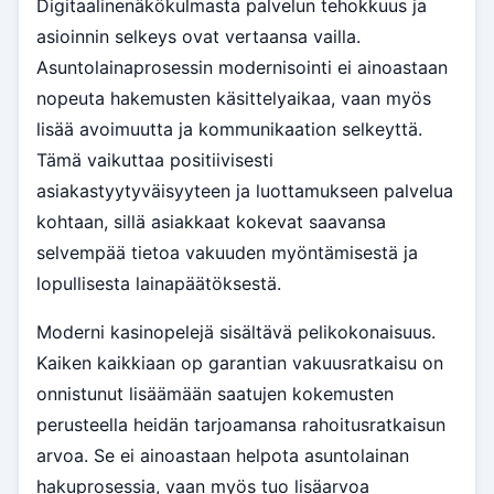
Digitaalinenäkökulmasta palvelun tehokkuus ja
asioinnin selkeys ovat vertaansa vailla.
Asuntolainaprosessin modernisointi ei ainoastaan
nopeuta hakemusten käsittelyaikaa, vaan myös
lisää avoimuutta ja kommunikaation selkeyttä.
Tämä vaikuttaa positiivisesti
asiakastyytyväisyyteen ja luottamukseen palvelua
kohtaan, sillä asiakkaat kokevat saavansa
selvempää tietoa vakuuden myöntämisestä ja
lopullisesta lainapäätöksestä.
Moderni kasinopelejä sisältävä pelikokonaisuus.
Kaiken kaikkiaan op garantian vakuusratkaisu on
onnistunut lisäämään saatujen kokemusten
perusteella heidän tarjoamansa rahoitusratkaisun
arvoa. Se ei ainoastaan helpota asuntolainan
hakuprosessia, vaan myös tuo lisäarvoa