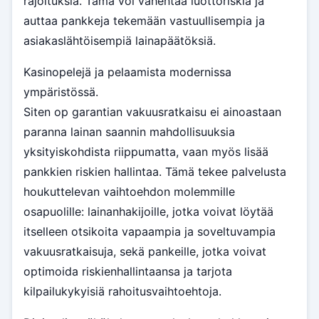
rajoituksia. Tämä voi vähentää luottoriskiä ja
auttaa pankkeja tekemään vastuullisempia ja
asiakaslähtöisempiä lainapäätöksiä.
Kasinopelejä ja pelaamista modernissa
ympäristössä.
Siten op garantian vakuusratkaisu ei ainoastaan
paranna lainan saannin mahdollisuuksia
yksityiskohdista riippumatta, vaan myös lisää
pankkien riskien hallintaa. Tämä tekee palvelusta
houkuttelevan vaihtoehdon molemmille
osapuolille: lainanhakijoille, jotka voivat löytää
itselleen otsikoita vapaampia ja soveltuvampia
vakuusratkaisuja, sekä pankeille, jotka voivat
optimoida riskienhallintaansa ja tarjota
kilpailukykyisiä rahoitusvaihtoehtoja.