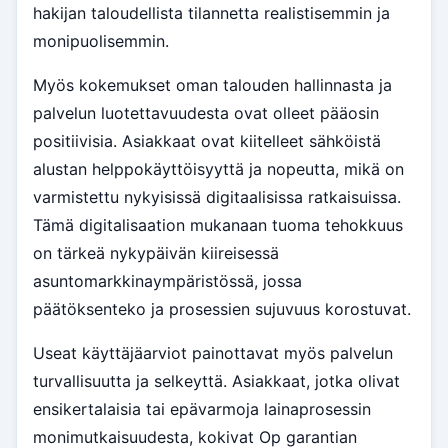
hakijan taloudellista tilannetta realistisemmin ja
monipuolisemmin.
Myös kokemukset oman talouden hallinnasta ja
palvelun luotettavuudesta ovat olleet pääosin
positiivisia. Asiakkaat ovat kiitelleet sähköistä
alustan helppokäyttöisyyttä ja nopeutta, mikä on
varmistettu nykyisissä digitaalisissa ratkaisuissa.
Tämä digitalisaation mukanaan tuoma tehokkuus
on tärkeä nykypäivän kiireisessä
asuntomarkkinaympäristössä, jossa
päätöksenteko ja prosessien sujuvuus korostuvat.
Useat käyttäjäarviot painottavat myös palvelun
turvallisuutta ja selkeyttä. Asiakkaat, jotka olivat
ensikertalaisia tai epävarmoja lainaprosessin
monimutkaisuudesta, kokivat Op garantian