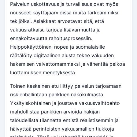
Palvelun uskottavuus ja turvallisuus ovat myös
nousseet käyttäjäarvioissa muita tärkeämmiksi
tekijöiksi. Asiakkaat arvostavat sitä, että
vakuusratkaisu tarjoaa lisävarmuutta ja
ennakoitavuutta rahoitusprosessiin.
Helppokäyttöinen, nopea ja suomalaisille
räätälöity digitaalinen alusta tekee vakuuden
hakemisen vaivattomammaksi ja vähentää pelkoa
luottamuksen menetyksestä.
Toinen keskeinen etu liittyy palvelun tarjoamaan
riskienhallintaan pankkien näkökulmasta.
Yksityiskohtainen ja joustava vakuusvaihtoehto
mahdollistaa pankkien arvioida hakijan
taloudellista tilannetta entistä realistisemmin ja
häivyttää perinteisten vakuusmallien tiukkoja