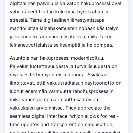
digitaalinen palvelu ja vaivaton hakuprosessi ovat
vähentäneet heidän kokemaa byrokratiaa ja
stressiä. Tämä digitaalinen lähestymistapa
mahdollistaa lainahakemusten nopean käsittelyn
ja vakuuden tarjonneen lisäturvaa, mikä tekee
lainaneuvotteluista selkeämpää ja helpompaa.
Asuntolainan hakuprosessi modernisoituu.
Palvelun luotettavuudesta ja turvallisuudesta on
myös esitetty myönteisiä arvioita. Asiakkaat
ilmoittavat, että vakuusratkaisun käyttöönotto on
luonut enemmän varmuutta rahoitusprosessiin,
mikä vähentää epävarmuutta saatavien
vakuuksien arvioinnissa. They appreciate the
seamless digital interface, which allows for real-
time updates and transparent communication,
making the overall kokemuksen hallittavammaksi