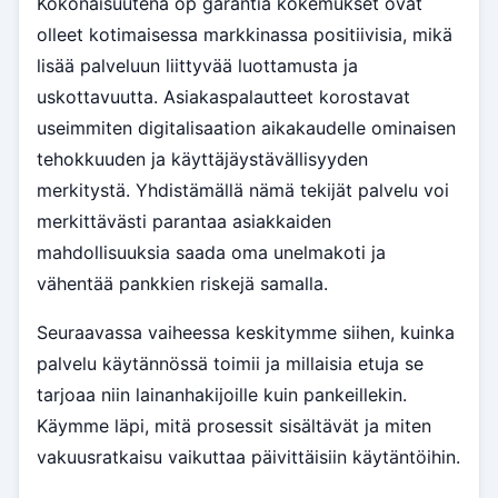
Kokonaisuutena op garantia kokemukset ovat
olleet kotimaisessa markkinassa positiivisia, mikä
lisää palveluun liittyvää luottamusta ja
uskottavuutta. Asiakaspalautteet korostavat
useimmiten digitalisaation aikakaudelle ominaisen
tehokkuuden ja käyttäjäystävällisyyden
merkitystä. Yhdistämällä nämä tekijät palvelu voi
merkittävästi parantaa asiakkaiden
mahdollisuuksia saada oma unelmakoti ja
vähentää pankkien riskejä samalla.
Seuraavassa vaiheessa keskitymme siihen, kuinka
palvelu käytännössä toimii ja millaisia etuja se
tarjoaa niin lainanhakijoille kuin pankeillekin.
Käymme läpi, mitä prosessit sisältävät ja miten
vakuusratkaisu vaikuttaa päivittäisiin käytäntöihin.