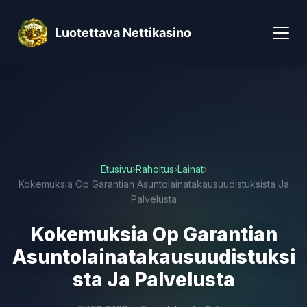
Luotettava Nettikasino
Etusivu
›
Rahoitus
›
Lainat
›
Kokemuksia Op Garantian Asuntolainatakausuudistuksista Ja
Palvelusta
Kokemuksia Op Garantian
Asuntolainatakausuudistuksi
sta Ja Palvelusta