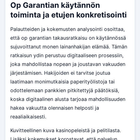
Op Garantian käytännön
toiminta ja etujen konkretisointi
Palautteiden ja kokemusten analysointi osoittaa,
että op garantian takausratkaisu on käytännössä
sujuvoittanut monen lainanhakijan elämää. Tämän
ratkaisun ydin perustuu digitaaliseen prosessiin,
joka mahdollistaa nopean ja joustavan vakuuden
järjestämisen. Hakijoiden ei tarvitse joutua
laatimaan monimutkaisia paperityölistoja tai
odottelemaan pankkien pitkitettyjä päätöksiä,
koska digitaalinen alusta tarjoaa mahdollisuuden
hakea vakuutta olennaisen helposti ja
reaaliaikaisesti.
Kuvitteellinen kuva kasinopeleistä ja pelitilasta.
Lisäksi kokemukset korostavat, että palvelun