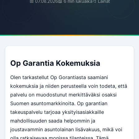
📅 07.08.2026
📖 6 min lukuaika
📁 Lainat
Op Garantia Kokemuksia
Olen tarkastellut Op Gorantiasta saamiani
kokemuksia ja niiden perusteella voin todeta, että
palvelu on muodostunut merkittäväksi osaksi
Suomen asuntomarkkinoita. Op garantian
takeuspalvelu tarjoaa yksityisasiakkaille
mahdollisuuden saada helpommin ja
joustavammin asuntolainan lisävakuus, mikä voi
olla ratkaisevaa monissa tilanteissa. Tämä