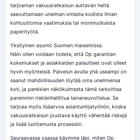
tarjoaman vakuusratkaisun auttavan heitä
saavuttamaan unelman omasta kodista ilman
kohtuuttomia vaatimuksia tai monimutkaista
paperityötä.
Yksityinen asunto Suomen maisemissa.
Näin ollen voidaan todeta, että Op garantian
kokemukset ja asiakkaiden palautteet ovat olleet
hyvin myönteisiä. Palvelun avulla yhä useampi on
saanut mahdollisuuden löytää oma unelmiensa
koti, ja pankkien näkökulmasta tämä tarkoittaa
paremmin riskienhallittua lainaneuvottelua. Se
tarjoaa myös lisäarvoa asiantuntijatyöhön, koska
vakuusratkaisun joustava käyttö vähentää riskejä
ja lisää luottamusta prosessiin.
Seuraavassa osassa käymme läpi, miten Op