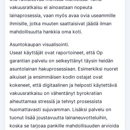
vakuusratkaisu ei ainoastaan nopeuta
lainaprosessia, vaan myös avaa ovia useammille
ihmisille, jotka muuten saattaisivat jäädä ilman
mahdollisuutta hankkia oma koti.
Asuntokaupan visualisointi.
Useat käyttäjät ovat raportoineet, että Op
garantian palvelu on selkeyttänyt täysin heidän
asuntolainan hakuprosessiaan. Esimerkiksi nuoret
aikuiset ja ensimmäisen kodin ostajat ovat
kokeneet, että digitaalinen ja helposti käytettävä
vakuusratkaisu on vähentänyt byrokratian
aiheuttamaa stressiä ja tehnyt prosessista
huomattavasti sujuvamman. Lisäksi palvelu on
tuonut lisää joustavuutta lainaneuvotteluihin,
koska se tarjoaa pankille mahdollisuuden arvioida