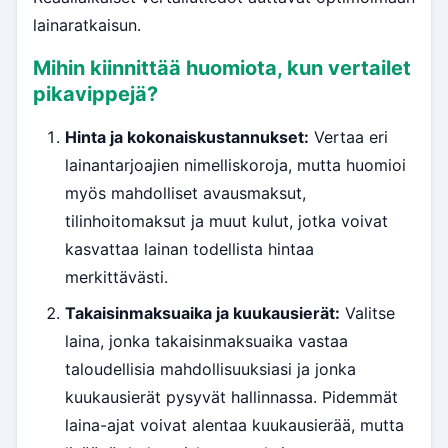
lainaratkaisun.
Mihin kiinnittää huomiota, kun vertailet
pikavippejä?
Hinta ja kokonaiskustannukset:
Vertaa eri
lainantarjoajien nimelliskoroja, mutta huomioi
myös mahdolliset avausmaksut,
tilinhoitomaksut ja muut kulut, jotka voivat
kasvattaa lainan todellista hintaa
merkittävästi.
Takaisinmaksuaika ja kuukausierät:
Valitse
laina, jonka takaisinmaksuaika vastaa
taloudellisia mahdollisuuksiasi ja jonka
kuukausierät pysyvät hallinnassa. Pidemmät
laina-ajat voivat alentaa kuukausierää, mutta