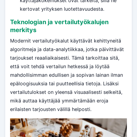
käyttäjäkokemukset ovat tärkeitä, sillä ne
kertovat yrityksen luotettavuudesta.
Teknologian ja vertailutyökalujen
merkitys
Modernit vertailutyökalut käyttävät kehittyneitä
algoritmeja ja data-analytiikkaa, jotka päivittävät
tarjoukset reaaliaikaisesti. Tämä tarkoittaa sitä,
että voit tehdä vertailun hetkessä ja löytää
mahdollisimman edullisen ja sopivan lainan ilman
epäloogisuuksia tai puutteellisia tietoja. Lisäksi
vertailutulokset on yleensä visuaalisesti selkeitä,
mikä auttaa käyttäjää ymmärtämään eroja
erilaisten tarjousten välillä helposti.