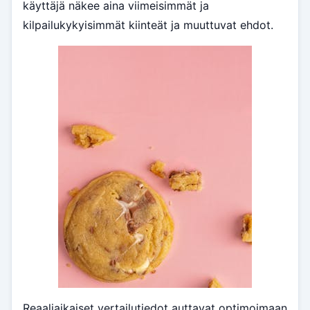
käyttäjä näkee aina viimeisimmät ja
kilpailukykyisimmät kiinteät ja muuttuvat ehdot.
Reaaliaikaiset vertailutiedot auttavat optimoimaan