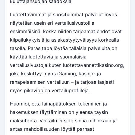
kuluttajansuojan säädöksiä.
Luotettavimmat ja suosituimmat palvelut myös
näytetään usein eri vertailusivustoilla
ensimmäisinä, koska niiden tarjoamat ehdot ovat
kilpailukykyisiä ja asiakastyytyväisyys korkealla
tasolla. Paras tapa löytää tällaisia palveluita on
käyttää luotettavia ja suomalaisia
vertailusivustoja kuten luotettavannettikasino.org,
joka keskittyy myös iGaming, kasino- ja
rahapelaamisen vertailuun – ja tarjoaa laajasti
myös pikavippien vertailuprofiileja.
Huomioi, että lainapäätöksen tekeminen ja
hakemuksen täyttäminen on yleensä täysin
maksutonta. Vertailu ei sido sinua mihinkään ja
antaa mahdollisuuden löytää parhaat