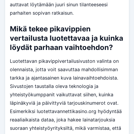
auttavat löytämään juuri sinun tilanteeseesi
parhaiten sopivan ratkaisun.
Mikä tekee pikavippien
vertailusta luotettavaa ja kuinka
löydät parhaan vaihtoehdon?
Luotettavan pikavippivertailusivuston valinta on
olennaista, jotta voit saavuttaa mahdollisimman
tarkka ja ajantasainen kuva lainavaihtoehdoista.
Sivustojen taustalla oleva teknologia ja
yhteistyökumppanit vaikuttavat siihen, kuinka
läpinäkyviä ja päivittyviä tarjouskinumerot ovat.
Esimerkiksi luotettavannettikasino.org hyödyntää
reaaliaikaista dataa, joka hakee lainatarjouksia
suoraan yhteistyöyrityksiltä, mikä varmistaa, että