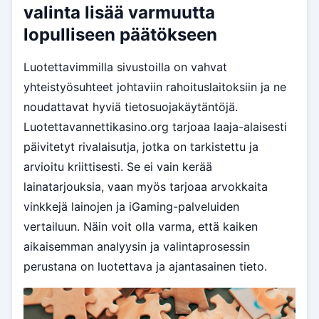
valinta lisää varmuutta
lopulliseen päätökseen
Luotettavimmilla sivustoilla on vahvat
yhteistyösuhteet johtaviin rahoituslaitoksiin ja ne
noudattavat hyviä tietosuojakäytäntöjä.
Luotettavannettikasino.org tarjoaa laaja-alaisesti
päivitetyt rivalaisutja, jotka on tarkistettu ja
arvioitu kriittisesti. Se ei vain kerää
lainatarjouksia, vaan myös tarjoaa arvokkaita
vinkkejä lainojen ja iGaming-palveluiden
vertailuun. Näin voit olla varma, että kaiken
aikaisemman analyysin ja valintaprosessin
perustana on luotettava ja ajantasainen tieto.