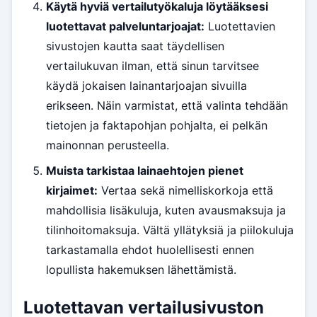
Käytä hyviä vertailutyökaluja löytääksesi
luotettavat palveluntarjoajat:
Luotettavien
sivustojen kautta saat täydellisen
vertailukuvan ilman, että sinun tarvitsee
käydä jokaisen lainantarjoajan sivuilla
erikseen. Näin varmistat, että valinta tehdään
tietojen ja faktapohjan pohjalta, ei pelkän
mainonnan perusteella.
Muista tarkistaa lainaehtojen pienet
kirjaimet:
Vertaa sekä nimelliskorkoja että
mahdollisia lisäkuluja, kuten avausmaksuja ja
tilinhoitomaksuja. Vältä yllätyksiä ja piilokuluja
tarkastamalla ehdot huolellisesti ennen
lopullista hakemuksen lähettämistä.
Luotettavan vertailusivuston