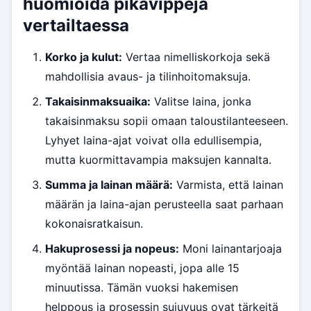
huomioida pikavippejä
vertailtaessa
Korko ja kulut:
Vertaa nimelliskorkoja sekä
mahdollisia avaus- ja tilinhoitomaksuja.
Takaisinmaksuaika:
Valitse laina, jonka
takaisinmaksu sopii omaan taloustilanteeseen.
Lyhyet laina-ajat voivat olla edullisempia,
mutta kuormittavampia maksujen kannalta.
Summa ja lainan määrä:
Varmista, että lainan
määrän ja laina-ajan perusteella saat parhaan
kokonaisratkaisun.
Hakuprosessi ja nopeus:
Moni lainantarjoaja
myöntää lainan nopeasti, jopa alle 15
minuutissa. Tämän vuoksi hakemisen
helppous ja prosessin sujuvuus ovat tärkeitä