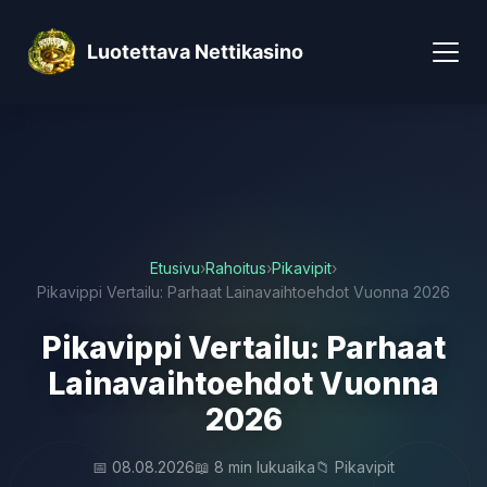
Luotettava Nettikasino
Etusivu
›
Rahoitus
›
Pikavipit
›
Pikavippi Vertailu: Parhaat Lainavaihtoehdot Vuonna 2026
Pikavippi Vertailu: Parhaat
Lainavaihtoehdot Vuonna
2026
📅 08.08.2026
📖 8 min lukuaika
📁 Pikavipit