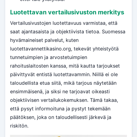
Luotettavan vertailusivuston merkitys
Vertailusivustojen luotettavuus varmistaa, että
saat ajantasaista ja objektiivista tietoa. Suomessa
hyvämaineiset palvelut, kuten
luotettavannettikasino.org, tekevät yhteistyötä
tunnetuimpien ja arvostetuimpien
rahoituslaitosten kanssa, mitä kautta tarjoukset
päivittyvät entistä luotettavammin. Niillä ei ole
taloudellista etua siitä, mikä tarjous näytetään
ensimmäisenä, ja siksi ne tarjoavat oikeasti
objektiivisen vertailukokemuksen. Tämä takaa,
että pysyt informoituna ja pystyt tekemään
päätöksen, joka on taloudellisesti järkevä ja
riskitön.