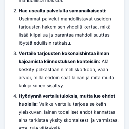
mahdollista maksaa.
Hae usealta palvelulta samanaikaisesti:
Useimmat palvelut mahdollistavat useiden
tarjousten hakemisen yhdellä kertaa, mikä
lisää kilpailua ja parantaa mahdollisuuttasi
löytää edullisin ratkaisu.
Vertaile tarjousten kokonaishintaa ilman
kajoamista kiinnostuksen kohteisiin:
Älä
keskity pelkästään nimelliskorkoon, vaan
arvioi, millä ehdoin saat lainan ja mitä muita
kuluja siihen sisältyy.
Hyödynnä vertailutuloksia, mutta lue ehdot
huolella:
Vaikka vertailu tarjoaa selkeän
yleiskuvan, lainan todelliset ehdot kannattaa
aina tarkistaa yksityiskohtaisesti ja varmistaa,
ettei tule yllätyksiä.