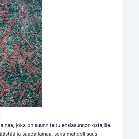
.
inaa, joka on suunniteltu ensiasunnon ostajille.
säästää ja saada lainaa, sekä mahdollisuus