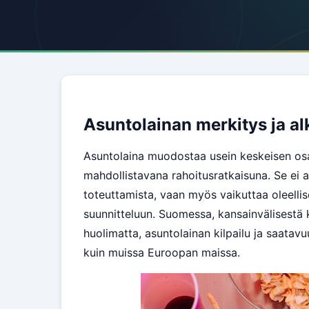
Asuntolainan merkitys ja a
Asuntolaina muodostaa usein keskeisen os
mahdollistavana rahoitusratkaisuna. Se ei
toteuttamista, vaan myös vaikuttaa oleellis
suunnitteluun. Suomessa, kansainvälisestä k
huolimatta, asuntolainan kilpailu ja saata
kuin muissa Euroopan maissa.