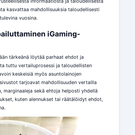
rusteellisesta informaatiosta ja taloudellisesta
inta kasvattaa mahdollisuuksia taloudellisesti
tulevina vuosina.
lpailuttaminen iGaming-
ään tärkeänä löytää parhaat ehdot ja
a tuttu vertailuprosessi ja taloudellisten
tavoin keskeisiä myös asuntolainojen
sivustot tarjoavat mahdollisuuden vertailla
a, marginaaleja sekä ehtoja helposti yhdellä
oukset, kuten alennukset tai räätälöidyt ehdot,
na.