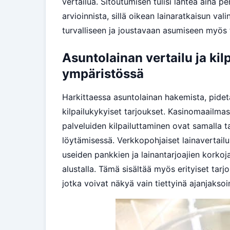
vertailua. Sitoutumisen tulisi lähteä aina pe
arvioinnista, sillä oikean lainaratkaisun val
turvalliseen ja joustavaan asumiseen myös 
Asuntolainan vertailu ja ki
ympäristössä
Harkittaessa asuntolainan hakemista, pidet
kilpailukykyiset tarjoukset. Kasinomaailmast
palveluiden kilpailuttaminen ovat samalla 
löytämisessä. Verkkopohjaiset lainavertailu
useiden pankkien ja lainantarjoajien korkoj
alustalla. Tämä sisältää myös erityiset tarj
jotka voivat näkyä vain tiettyinä ajanjaksoi