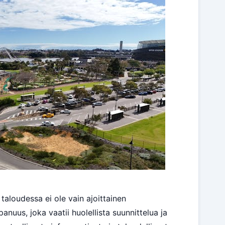
taloudessa ei ole vain ajoittainen
nuus, joka vaatii huolellista suunnittelua ja