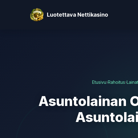
Luotettava Nettikasino
Etusivu
›
Rahoitus
›
Laina
Asuntolainan 
Asuntola