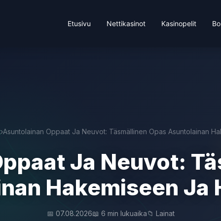
Etusivu
Nettikasinot
Kasinopelit
Bo
t
›
Asuntolainan Oppaat Ja Neuvot: Täsmällinen Opas Asuntolainan Ha
Oppaat Ja Neuvot: Tä
inan Hakemiseen Ja H
📅 07.08.2026
📖 6 min lukuaika
📁 Lainat