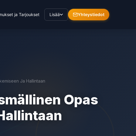
nukset ja Tarjoukset
Lisää
Yhteystiedot
kemiseen Ja Hallintaan
smällinen Opas
allintaan