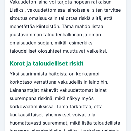
Vakuudeton laina voi tarjota nopean ratkaisun.
Lisäksi, vakuudettomissa lainoissa ei siten tarvitse
sitoutua omaisuuksiin tai ottaa riskiä siitä, että
menetättää kiinteistön. Tämä mahdollistaa
joustavamman taloudenhallinnan ja oman
omaisuuden suojan, mikäli esimerkiksi
taloudelliset olosuhteet muuttuvat vaikeiksi.
Korot ja taloudelliset riskit
Yksi suurimmista haitoista on korkeampi
korkotaso verrattuna vakuudellisiin lainoihin.
Lainanantajat näkevät vakuudettomat lainat
suurempana riskinä, mikä näkyy myös
korkovaatimuksissa. Tämä tarkoittaa, että
kuukausittaiset lyhennykset voivat olla
huomattavasti suuremmat, mikä lisää taloudellista