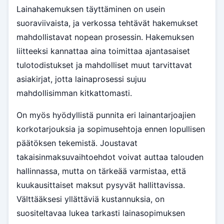
Lainahakemuksen täyttäminen on usein
suoraviivaista, ja verkossa tehtävät hakemukset
mahdollistavat nopean prosessin. Hakemuksen
liitteeksi kannattaa aina toimittaa ajantasaiset
tulotodistukset ja mahdolliset muut tarvittavat
asiakirjat, jotta lainaprosessi sujuu
mahdollisimman kitkattomasti.
On myös hyödyllistä punnita eri lainantarjoajien
korkotarjouksia ja sopimusehtoja ennen lopullisen
päätöksen tekemistä. Joustavat
takaisinmaksuvaihtoehdot voivat auttaa talouden
hallinnassa, mutta on tärkeää varmistaa, että
kuukausittaiset maksut pysyvät hallittavissa.
Välttääksesi yllättäviä kustannuksia, on
suositeltavaa lukea tarkasti lainasopimuksen