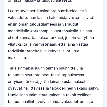
omasta maksu- ja taloustilanteesta.
Luotettavannettikasino.org suosittelee, että
vakuudettoman lainan hakemista varten selvität
ensin oman taloustilanteesi ja varaudut
mahdollisiin korkeampiin kustannuksiin. Lainan
ehdot kannattaa lukea tarkasti, jolloin vältytään
yllätyksiltä ja varmistetaan, että laina vastaa
todellisia tarpeitasi ja kykyäsi suoriutua
maksuista.
Takaisinmaksusuunnitelman suunnittelu ja
talouden seuranta ovat tässä tapauksessa
erityisen tärkeitä, jotta lainan kustannukset
pysyvät hallittavissa ja taloudellinen vakaus säilyy.
Huolellinen valmistautuminen ja tavoitteellinen
taloudenhallinta voivat tehdä vakuudettomasta