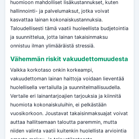
huomioon mahdolliset lisäkustannukset, kuten
hallinnointi- ja palvelumaksut, jotka voivat
kasvattaa lainan kokonaiskustannuksia.
Taloudellisesti tämä vaatii huoleellista budjetointia
ja suunnittelua, jotta lainan takaisinmaksu
onnistuu ilman ylimääräistä stressiä.
Vähemmän riskit vakuudettomuudesta
Vaikka korkotaso onkin korkeampi,
vakuudettoman lainan haittoja voidaan lieventää
huolellisella vertailulla ja suunnitelmallisuudella.
Vertaile eri lainantarjoajien tarjouksia ja kiinnitä
huomiota kokonaiskuluihin, ei pelkästään
vuosikorkoon. Joustavat takaisinmaksuajat voivat
auttaa hallitsemaan taloutta paremmin, mutta
niiden valinta vaatii kuitenkin huolellista arviointia