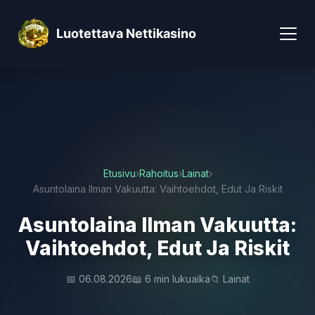
Luotettava Nettikasino
Etusivu
›
Rahoitus
›
Lainat
›
Asuntolaina Ilman Vakuutta: Vaihtoehdot, Edut Ja Riskit
Asuntolaina Ilman Vakuutta:
Vaihtoehdot, Edut Ja Riskit
📅 06.08.2026
📖 6 min lukuaika
📁 Lainat