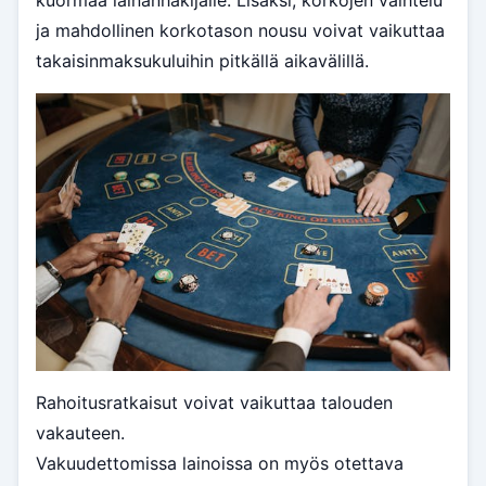
kuormaa lainanhakijalle. Lisäksi, korkojen vaihtelu
ja mahdollinen korkotason nousu voivat vaikuttaa
takaisinmaksukuluihin pitkällä aikavälillä.
Rahoitusratkaisut voivat vaikuttaa talouden
vakauteen.
Vakuudettomissa lainoissa on myös otettava