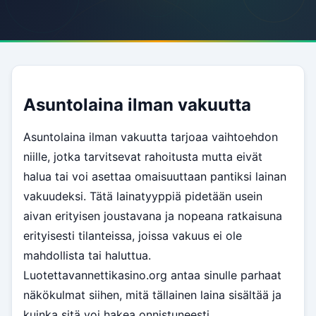
Asuntolaina ilman vakuutta
Asuntolaina ilman vakuutta tarjoaa vaihtoehdon
niille, jotka tarvitsevat rahoitusta mutta eivät
halua tai voi asettaa omaisuuttaan pantiksi lainan
vakuudeksi. Tätä lainatyyppiä pidetään usein
aivan erityisen joustavana ja nopeana ratkaisuna
erityisesti tilanteissa, joissa vakuus ei ole
mahdollista tai haluttua.
Luotettavannettikasino.org antaa sinulle parhaat
näkökulmat siihen, mitä tällainen laina sisältää ja
kuinka sitä voi hakea onnistuneesti.