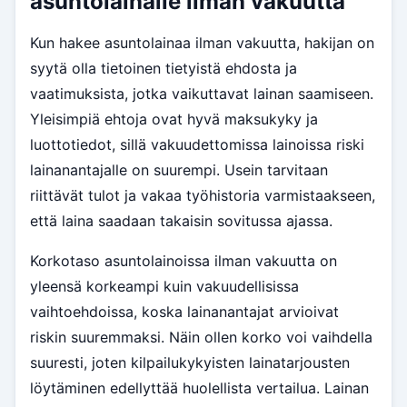
asuntolainalle ilman vakuutta
Kun hakee asuntolainaa ilman vakuutta, hakijan on
syytä olla tietoinen tietyistä ehdosta ja
vaatimuksista, jotka vaikuttavat lainan saamiseen.
Yleisimpiä ehtoja ovat hyvä maksukyky ja
luottotiedot, sillä vakuudettomissa lainoissa riski
lainanantajalle on suurempi. Usein tarvitaan
riittävät tulot ja vakaa työhistoria varmistaakseen,
että laina saadaan takaisin sovitussa ajassa.
Korkotaso asuntolainoissa ilman vakuutta on
yleensä korkeampi kuin vakuudellisissa
vaihtoehdoissa, koska lainanantajat arvioivat
riskin suuremmaksi. Näin ollen korko voi vaihdella
suuresti, joten kilpailukykyisten lainatarjousten
löytäminen edellyttää huolellista vertailua. Lainan