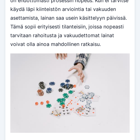
on ehdottomasti prosessin nopeus. Kun ei tarvitse
käydä läpi kiinteistön arviointia tai vakuuden
asettamista, lainan saa usein käsittelyyn päivissä.
Tämä sopii erityisesti tilanteisiin, joissa nopeasti
tarvitaan rahoitusta ja vakuudettomat lainat
voivat olla ainoa mahdollinen ratkaisu.