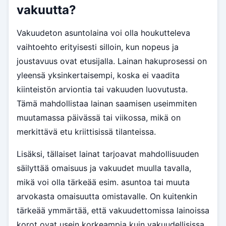
vakuutta?
Vakuudeton asuntolaina voi olla houkutteleva
vaihtoehto erityisesti silloin, kun nopeus ja
joustavuus ovat etusijalla. Lainan hakuprosessi on
yleensä yksinkertaisempi, koska ei vaadita
kiinteistön arviontia tai vakuuden luovutusta.
Tämä mahdollistaa lainan saamisen useimmiten
muutamassa päivässä tai viikossa, mikä on
merkittävä etu kriittisissä tilanteissa.
Lisäksi, tällaiset lainat tarjoavat mahdollisuuden
säilyttää omaisuus ja vakuudet muulla tavalla,
mikä voi olla tärkeää esim. asuntoa tai muuta
arvokasta omaisuutta omistavalle. On kuitenkin
tärkeää ymmärtää, että vakuudettomissa lainoissa
korot ovat usein korkeampia kuin vakuudellisissa