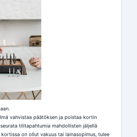
taan.
telmä vahvistaa päätöksen ja poistaa kortin
eurata tilitapahtumia mahdollisten jäljellä
 kortissa on ollut vakuus tai lainasopimus, tulee