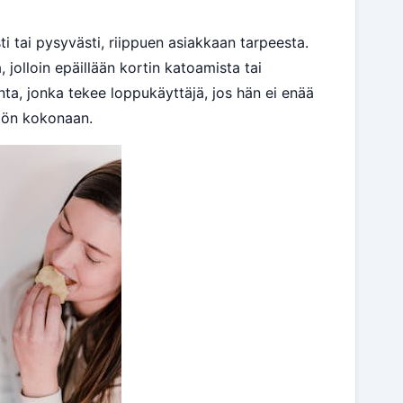
i tai pysyvästi, riippuen asiakkaan tarpeesta.
, jolloin epäillään kortin katoamista tai
nta, jonka tekee loppukäyttäjä, jos hän ei enää
ytön kokonaan.