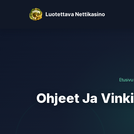
Luotettava Nettikasino
Etusivu
Ohjeet Ja Vink