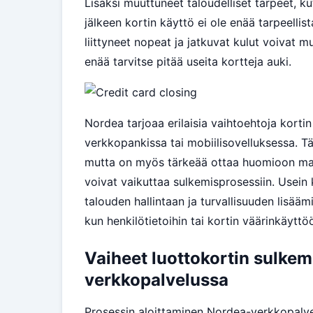
Lisäksi muuttuneet taloudelliset tarpeet, 
jälkeen kortin käyttö ei ole enää tarpeelli
liittyneet nopeat ja jatkuvat kulut voivat m
enää tarvitse pitää useita kortteja auki.
Nordea tarjoaa erilaisia vaihtoehtoja kortin
verkkopankissa tai mobiilisovelluksessa. T
mutta on myös tärkeää ottaa huomioon mahdo
voivat vaikuttaa sulkemisprosessiin. Usein
talouden hallintaan ja turvallisuuden lisääm
kun henkilötietoihin tai kortin väärinkäyttöön
Vaiheet luottokortin sulkem
verkkopalvelussa
Prosessin aloittaminen Nordea-verkkopalvel