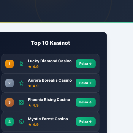
Top 10 Kasinot
Lucky Diamond Casino
1
Pelaa →
★ 4.9
Aurora Borealis Casino
2
Pelaa →
★ 4.9
Phoenix Rising Casino
3
Pelaa →
★ 4.9
Mystic Forest Casino
4
Pelaa →
★ 4.9