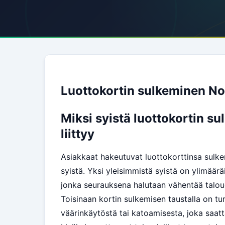
Luottokortin sulkeminen N
Miksi syistä luottokortin s
liittyy
Asiakkaat hakeutuvat luottokorttinsa sulke
syistä. Yksi yleisimmistä syistä on ylimäärä
jonka seurauksena halutaan vähentää taloudel
Toisinaan kortin sulkemisen taustalla on tu
väärinkäytöstä tai katoamisesta, joka saat