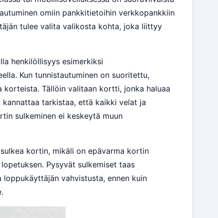
jautuminen omiin pankkitietoihin verkkopankkiin
jän tulee valita valikosta kohta, joka liittyy
a henkilöllisyys esimerkiksi
ella. Kun tunnistautuminen on suoritettu,
 korteista. Tällöin valitaan kortti, jonka haluaa
kannattaa tarkistaa, että kaikki velat ja
ortin sulkeminen ei keskeytä muun
 sulkea kortin, mikäli on epävarma kortin
en lopetuksen. Pysyvät sulkemiset taas
 loppukäyttäjän vahvistusta, ennen kuin
.