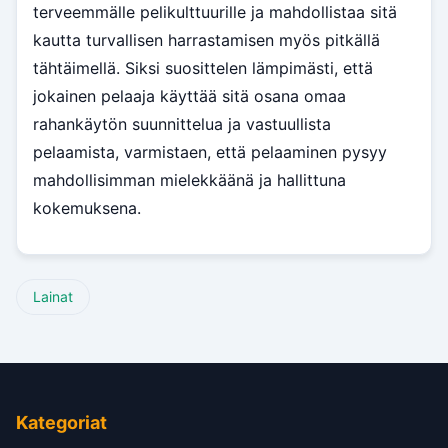
terveemmälle pelikulttuurille ja mahdollistaa sitä
kautta turvallisen harrastamisen myös pitkällä
tähtäimellä. Siksi suosittelen lämpimästi, että
jokainen pelaaja käyttää sitä osana omaa
rahankäytön suunnittelua ja vastuullista
pelaamista, varmistaen, että pelaaminen pysyy
mahdollisimman mielekkäänä ja hallittuna
kokemuksena.
Lainat
Kategoriat