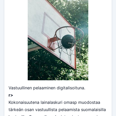
Vastuullinen pelaaminen digitalisoituna.
r>
Kokonaisuutena lainalaskuri omasp muodostaa
tärkeän osan vastuullista pelaamista suomalaisilla