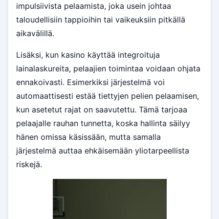
impulsiivista pelaamista, joka usein johtaa
taloudellisiin tappioihin tai vaikeuksiin pitkällä
aikavälillä.
Lisäksi, kun kasino käyttää integroituja
lainalaskureita, pelaajien toimintaa voidaan ohjata
ennakoivasti. Esimerkiksi järjestelmä voi
automaattisesti estää tiettyjen pelien pelaamisen,
kun asetetut rajat on saavutettu. Tämä tarjoaa
pelaajalle rauhan tunnetta, koska hallinta säilyy
hänen omissa käsissään, mutta samalla
järjestelmä auttaa ehkäisemään yliotarpeellista
riskejä.