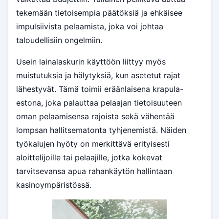
tekemään tietoisempia päätöksiä ja ehkäisee
impulsiivista pelaamista, joka voi johtaa
taloudellisiin ongelmiin.
Usein lainalaskurin käyttöön liittyy myös
muistutuksia ja hälytyksiä, kun asetetut rajat
lähestyvät. Tämä toimii eräänlaisena krapula-
estona, joka palauttaa pelaajan tietoisuuteen
oman pelaamisensa rajoista sekä vähentää
lompsan hallitsematonta tyhjenemistä. Näiden
työkalujen hyöty on merkittävä erityisesti
aloittelijoille tai pelaajille, jotka kokevat
tarvitsevansa apua rahankäytön hallintaan
kasinoympäristössä.