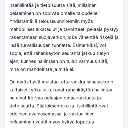
itsehillintää ja tietoisuutta siitä, millainen
pelaaminen on sopivaa omalle taloudelle.
Yhdistämällä taloussuunnitelmiin myös
mahdolliset aikataulut ja tavoitteet, pelaaja pystyy
rakentamaan suojaverkon, joka vähentää riskejä ja
lisää turvallisuuden tunnetta. Esimerkiksi, voi
sopia, että rahankäytön seuranta jatkuu tietyn
ajan, kunnes hallintaan on tullut varmuus siitä,
mitä on mahdollista ja mitä ei.
On myös hyvä muistaa, että vaikka lainalaskurin
kaltaiset työkalut tukevat rahankäytön hallintaa,
ne eivät korvaa pelaajan omaa vastuuta ja
tietoisuutta. Päätöksenteko ja itsehillintä ovat
edelleen avainasemassa, ja vastuullinen
pelaaminen vaatii myös kykyä lopettaa