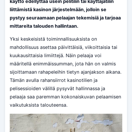
käyttö edellyttää usein pelitilin tai käyttäjätilin
liittämistä kasinon järjestelmään, jolloin se
pystyy seuraamaan pelaajan tekemisiä ja tarjoaa
mittareita talouden hallintaan.
Yksi keskeisistä toiminnallisuuksista on
mahdollisuus asettaa päivittäisiä, viikoittaisia tai
kuukausittaisia limiittejä. Näin pelaaja voi
määritellä enimmäissumman, jota hän on valmis
sijoittamaan rahapeleihin tietyn ajanjakson aikana.
Tämän avulla rahansiirrot kasinotilien ja
pelisessioiden välillä pysyvät hallinnassa ja
pelaaja saa paremman kokonaiskuvan pelaamisen
vaikutuksista talouteensa.