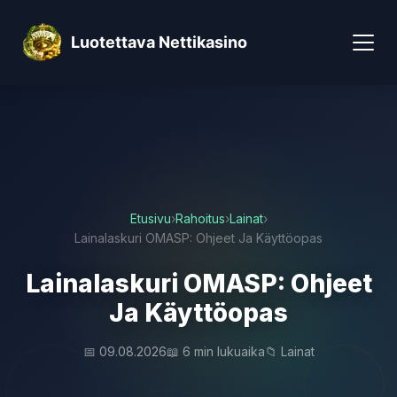
Luotettava Nettikasino
Etusivu
›
Rahoitus
›
Lainat
›
Lainalaskuri OMASP: Ohjeet Ja Käyttöopas
Lainalaskuri OMASP: Ohjeet
Ja Käyttöopas
📅 09.08.2026
📖 6 min lukuaika
📁 Lainat