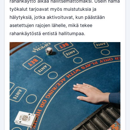
rahankäyttö alkaa hallitsemattomaksi. Usein nämä
työkalut tarjoavat myös muistutuksia ja
hälytyksiä, jotka aktivoituvat, kun päästään
asetettujen rajojen lähelle, mikä tekee
rahankäytöstä entistä hallitumpaa.