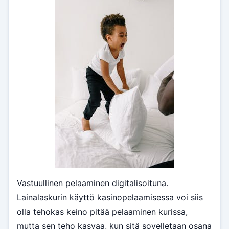
Vastuullinen pelaaminen digitalisoituna.
Lainalaskurin käyttö kasinopelaamisessa voi siis
olla tehokas keino pitää pelaaminen kurissa,
mutta sen teho kasvaa, kun sitä sovelletaan osana