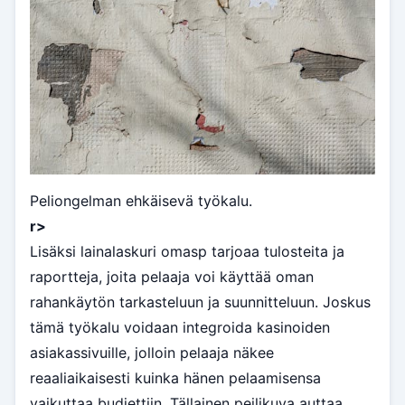
Peliongelman ehkäisevä työkalu.
r>
Lisäksi lainalaskuri omasp tarjoaa tulosteita ja
raportteja, joita pelaaja voi käyttää oman
rahankäytön tarkasteluun ja suunnitteluun. Joskus
tämä työkalu voidaan integroida kasinoiden
asiakassivuille, jolloin pelaaja näkee
reaaliaikaisesti kuinka hänen pelaamisensa
vaikuttaa budjettiin. Tällainen peilikuva auttaa