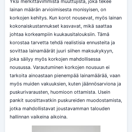
Yksi merkittävimmistä muuttujista, joka tekee
lainan määrän arvioimisesta monisyisen, on
korkojen kehitys. Kun korot nousevat, myös lainan
kokonaiskustannukset kasvavat, mikä saattaa
johtaa korkeampiin kuukausitalouksiin. Tämä
korostaa tarvetta tehdä realistisia ennusteita ja
sovittaa lainamäärät juuri siihen maksukykyyn,
joka säilyy myös korkojen mahdollisessa
nousussa. Varautuminen korkojen nousuun ei
tarkoita ainoastaan pienempää lainamäärää, vaan
myös muiden vakuuksien, kuten jäännösarviona ja
puskurivarausten, huomioon ottamista. Usein
pankit suosittavatkin puskureiden muodostamista,
jotka mahdollistavat joustavamman talouden
hallinnan vaikeina aikoina.