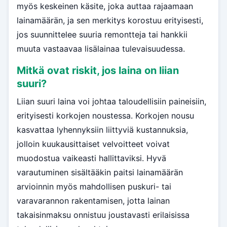
myös keskeinen käsite, joka auttaa rajaamaan
lainamäärän, ja sen merkitys korostuu erityisesti,
jos suunnittelee suuria remontteja tai hankkii
muuta vastaavaa lisälainaa tulevaisuudessa.
Mitkä ovat riskit, jos laina on liian
suuri?
Liian suuri laina voi johtaa taloudellisiin paineisiin,
erityisesti korkojen noustessa. Korkojen nousu
kasvattaa lyhennyksiin liittyviä kustannuksia,
jolloin kuukausittaiset velvoitteet voivat
muodostua vaikeasti hallittaviksi. Hyvä
varautuminen sisältääkin paitsi lainamäärän
arvioinnin myös mahdollisen puskuri- tai
varavarannon rakentamisen, jotta lainan
takaisinmaksu onnistuu joustavasti erilaisissa