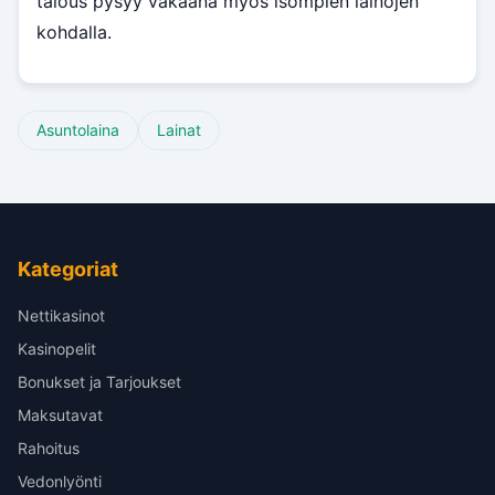
talous pysyy vakaana myös isompien lainojen
kohdalla.
Asuntolaina
Lainat
Kategoriat
Nettikasinot
Kasinopelit
Bonukset ja Tarjoukset
Maksutavat
Rahoitus
Vedonlyönti