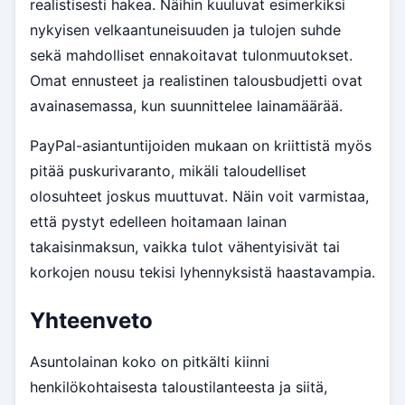
realistisesti hakea. Näihin kuuluvat esimerkiksi
nykyisen velkaantuneisuuden ja tulojen suhde
sekä mahdolliset ennakoitavat tulonmuutokset.
Omat ennusteet ja realistinen talousbudjetti ovat
avainasemassa, kun suunnittelee lainamäärää.
PayPal-asiantuntijoiden mukaan on kriittistä myös
pitää puskurivaranto, mikäli taloudelliset
olosuhteet joskus muuttuvat. Näin voit varmistaa,
että pystyt edelleen hoitamaan lainan
takaisinmaksun, vaikka tulot vähentyisivät tai
korkojen nousu tekisi lyhennyksistä haastavampia.
Yhteenveto
Asuntolainan koko on pitkälti kiinni
henkilökohtaisesta taloustilanteesta ja siitä,