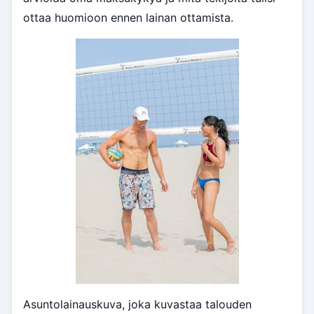
ottaa huomioon ennen lainan ottamista.
Asuntolainauskuva, joka kuvastaa talouden