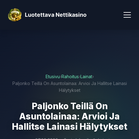
Luotettava Nettikasino
Etusivu
›
Rahoitus
›
Lainat
›
Paljonko Teillä On Asuntolainaa: Arvioi Ja Hallitse Lainasi
Hälytykset
Paljonko Teillä On
Asuntolainaa: Arvioi Ja
Hallitse Lainasi Hälytykset