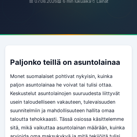
📅 07.08.2026
📖 6 min lukuaika
📁 Lainat
Paljonko teillä on asuntolainaa
Monet suomalaiset pohtivat nykyisin, kuinka
paljon asuntolainaa he voivat tai tulisi ottaa.
Keskustelut asuntolainojen suuruudesta liittyvät
usein taloudelliseen vakauteen, tulevaisuuden
suunnitelmiin ja mahdollisuuteen hallita omaa
taloutta tehokkaasti. Tässä osiossa käsittelemme
sitä, mikä vaikuttaa asuntolainan määrään, kuinka
arvioida oma maksukykyä ja mitä tekijöitä tulisi