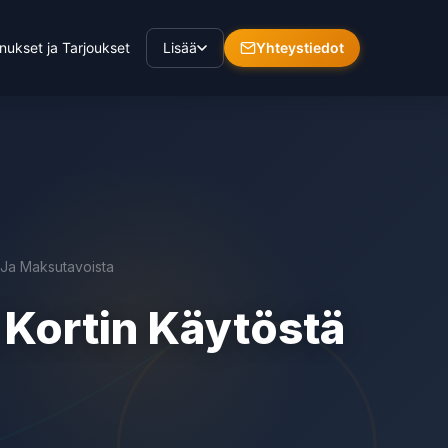
nukset ja Tarjoukset
Lisää
Yhteystiedot
 Ja Maksutavoista
 Kortin Käytöstä