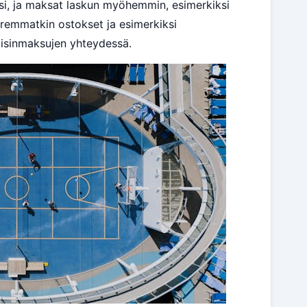
illesi, ja maksat laskun myöhemmin, esimerkiksi
remmatkin ostokset ja esimerkiksi
aisinmaksujen yhteydessä.