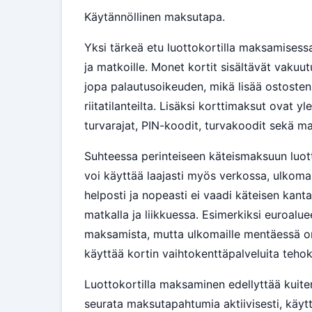
Käytännöllinen maksutapa.
Yksi tärkeä etu luottokortilla maksamisessa 
ja matkoille. Monet kortit sisältävät vaku
jopa palautusoikeuden, mikä lisää ostosten 
riitatilanteilta. Lisäksi korttimaksut ovat yle
turvarajat, PIN-koodit, turvakoodit sekä ma
Suhteessa perinteiseen käteismaksuun luot
voi käyttää laajasti myös verkossa, ulkoma
helposti ja nopeasti ei vaadi käteisen kant
matkalla ja liikkuessa. Esimerkiksi euroal
maksamista, mutta ulkomaille mentäessä on 
käyttää kortin vaihtokenttäpalveluita tehokka
Luottokortilla maksaminen edellyttää kuitenk
seurata maksutapahtumia aktiivisesti, käyt