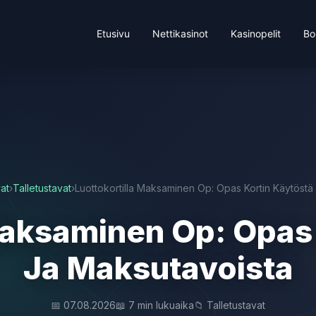
Etusivu
Nettikasinot
Kasinopelit
Bo
at
›
Talletustavat
›
Luottokortilla Maksaminen Op: Opas Kortin Käytöstä
Maksaminen Op: Opas
Ja Maksutavoista
📅 07.08.2026
📖 7 min lukuaika
📁 Talletustavat