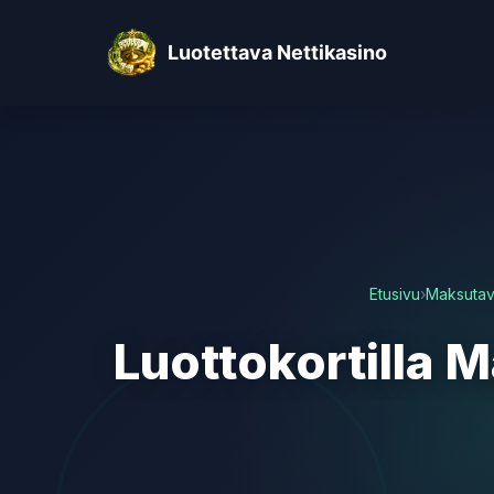
Luotettava Nettikasino
Etusivu
›
Maksutav
Luottokortilla 