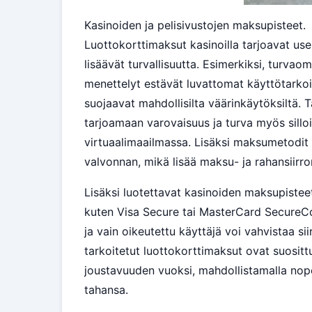
Kasinoiden ja pelisivustojen maksupisteet.
Luottokorttimaksut kasinoilla tarjoavat use
lisäävät turvallisuutta. Esimerkiksi, turva
menettelyt estävät luvattomat käyttötarkoitu
suojaavat mahdollisilta väärinkäytöksiltä. T
tarjoamaan varovaisuus ja turva myös sillo
virtuaalimaailmassa. Lisäksi maksumetodit 
valvonnan, mikä lisää maksu- ja rahansiirro
Lisäksi luotettavat kasinoiden maksupisteet 
kuten Visa Secure tai MasterCard SecureCo
ja vain oikeutettu käyttäjä voi vahvistaa s
tarkoitetut luottokorttimaksut ovat suositt
joustavuuden vuoksi, mahdollistamalla nope
tahansa.