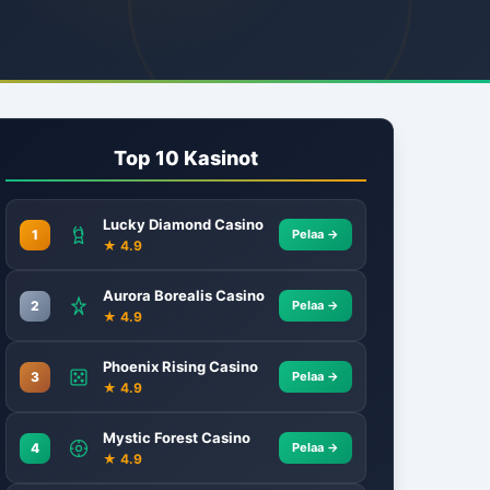
Top 10 Kasinot
Lucky Diamond Casino
1
Pelaa →
★ 4.9
Aurora Borealis Casino
2
Pelaa →
★ 4.9
Phoenix Rising Casino
3
Pelaa →
★ 4.9
Mystic Forest Casino
4
Pelaa →
★ 4.9