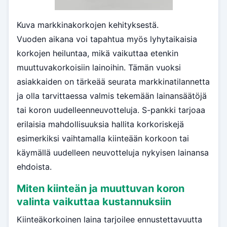
Kuva markkinakorkojen kehityksestä.
Vuoden aikana voi tapahtua myös lyhytaikaisia
korkojen heiluntaa, mikä vaikuttaa etenkin
muuttuvakorkoisiin lainoihin. Tämän vuoksi
asiakkaiden on tärkeää seurata markkinatilannetta
ja olla tarvittaessa valmis tekemään lainansäätöjä
tai koron uudelleenneuvotteluja. S-pankki tarjoaa
erilaisia mahdollisuuksia hallita korkoriskejä
esimerkiksi vaihtamalla kiinteään korkoon tai
käymällä uudelleen neuvotteluja nykyisen lainansa
ehdoista.
Miten kiinteän ja muuttuvan koron
valinta vaikuttaa kustannuksiin
Kiinteäkorkoinen laina tarjoilee ennustettavuutta