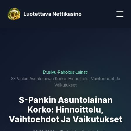
Luotettava Nettikasino
Etusivu
›
Rahoitus
›
Lainat
›
S-Pankin Asuntolainan Korko: Hinnoittelu, Vaihtoehdot Ja
Vaikutukset
S-Pankin Asuntolainan
Korko: Hinnoittelu,
Vaihtoehdot Ja Vaikutukset