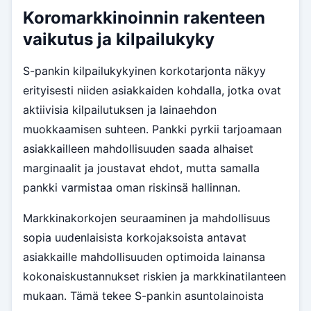
Koromarkkinoinnin rakenteen
vaikutus ja kilpailukyky
S-pankin kilpailukykyinen korkotarjonta näkyy
erityisesti niiden asiakkaiden kohdalla, jotka ovat
aktiivisia kilpailutuksen ja lainaehdon
muokkaamisen suhteen. Pankki pyrkii tarjoamaan
asiakkailleen mahdollisuuden saada alhaiset
marginaalit ja joustavat ehdot, mutta samalla
pankki varmistaa oman riskinsä hallinnan.
Markkinakorkojen seuraaminen ja mahdollisuus
sopia uudenlaisista korkojaksoista antavat
asiakkaille mahdollisuuden optimoida lainansa
kokonaiskustannukset riskien ja markkinatilanteen
mukaan. Tämä tekee S-pankin asuntolainoista