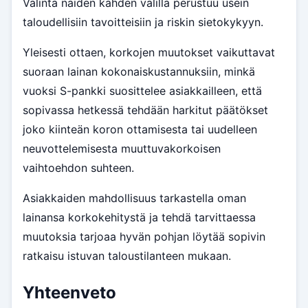
Valinta näiden kahden välillä perustuu usein
taloudellisiin tavoitteisiin ja riskin sietokykyyn.
Yleisesti ottaen, korkojen muutokset vaikuttavat
suoraan lainan kokonaiskustannuksiin, minkä
vuoksi S-pankki suosittelee asiakkailleen, että
sopivassa hetkessä tehdään harkitut päätökset
joko kiinteän koron ottamisesta tai uudelleen
neuvottelemisesta muuttuvakorkoisen
vaihtoehdon suhteen.
Asiakkaiden mahdollisuus tarkastella oman
lainansa korkokehitystä ja tehdä tarvittaessa
muutoksia tarjoaa hyvän pohjan löytää sopivin
ratkaisu istuvan taloustilanteen mukaan.
Yhteenveto