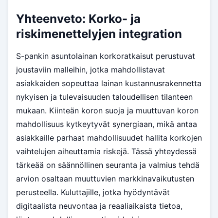
Yhteenveto: Korko- ja
riskimenettelyjen integration
S-pankin asuntolainan korkoratkaisut perustuvat
joustaviin malleihin, jotka mahdollistavat
asiakkaiden sopeuttaa lainan kustannusrakennetta
nykyisen ja tulevaisuuden taloudellisen tilanteen
mukaan. Kiinteän koron suoja ja muuttuvan koron
mahdollisuus kytkeytyvät synergiaan, mikä antaa
asiakkaille parhaat mahdollisuudet hallita korkojen
vaihtelujen aiheuttamia riskejä. Tässä yhteydessä
tärkeää on säännöllinen seuranta ja valmius tehdä
arvion osaltaan muuttuvien markkinavaikutusten
perusteella. Kuluttajille, jotka hyödyntävät
digitaalista neuvontaa ja reaaliaikaista tietoa,