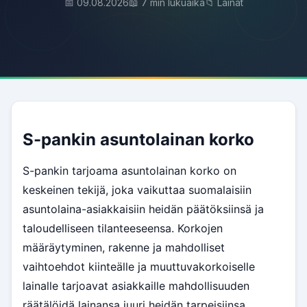
📅 09.08.2026
📖 7 min lukuaika
📁 Lainat
S-pankin asuntolainan korko
S-pankin tarjoama asuntolainan korko on
keskeinen tekijä, joka vaikuttaa suomalaisiin
asuntolaina-asiakkaisiin heidän päätöksiinsä ja
taloudelliseen tilanteeseensa. Korkojen
määräytyminen, rakenne ja mahdolliset
vaihtoehdot kiinteälle ja muuttuvakorkoiselle
lainalle tarjoavat asiakkaille mahdollisuuden
räätälöidä lainansa juuri heidän tarpeisiinsa