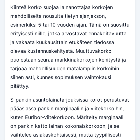
Kiinteä korko suojaa lainanottajaa korkojen
mahdolliselta nousulta tietyn ajanjakson,
esimerkiksi 5 tai 10 vuoden ajan. Tämä on suosittu
erityisesti niille, jotka arvostavat ennakoitavuutta
ja vakaata kuukausittain etukäteen tiedossa
olevaa kustannuskehitystä. Muuttuvakorko
puolestaan seuraa markkinakorkojen kehitystä ja
tarjoaa mahdollisuuden matalampiin korkoihin
siihen asti, kunnes sopimuksen vaihtokausi
päättyy.
S-pankin asuntolainatarjouksissa korot perustuvat
pääasiassa pankin marginaaliin ja viitekorkoihin,
kuten Euribor-viitekorkoon. Märitelty marginaali
on pankin katto lainan kokonaiskorkoon, ja se
vaihtelee asiakaskohtaisesti, mutta tyypillisesti