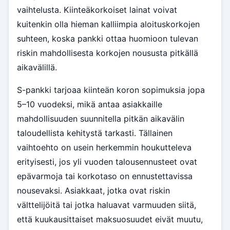
vaihtelusta. Kiinteäkorkoiset lainat voivat
kuitenkin olla hieman kalliimpia aloituskorkojen
suhteen, koska pankki ottaa huomioon tulevan
riskin mahdollisesta korkojen noususta pitkällä
aikavälillä.
S-pankki tarjoaa kiinteän koron sopimuksia jopa
5–10 vuodeksi, mikä antaa asiakkaille
mahdollisuuden suunnitella pitkän aikavälin
taloudellista kehitystä tarkasti. Tällainen
vaihtoehto on usein herkemmin houkutteleva
erityisesti, jos yli vuoden talousennusteet ovat
epävarmoja tai korkotaso on ennustettavissa
nousevaksi. Asiakkaat, jotka ovat riskin
välttelijöitä tai jotka haluavat varmuuden siitä,
että kuukausittaiset maksuosuudet eivät muutu,