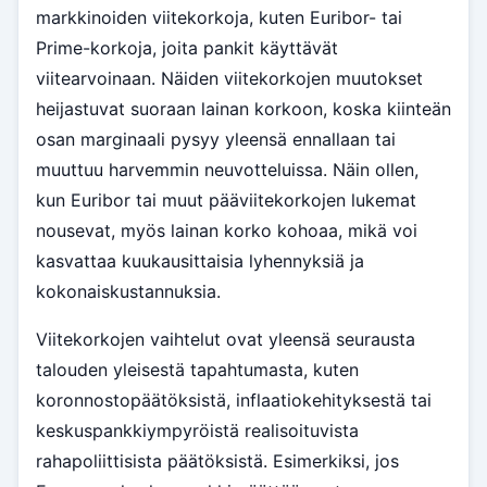
markkinoiden viitekorkoja, kuten Euribor- tai
Prime-korkoja, joita pankit käyttävät
viitearvoinaan. Näiden viitekorkojen muutokset
heijastuvat suoraan lainan korkoon, koska kiinteän
osan marginaali pysyy yleensä ennallaan tai
muuttuu harvemmin neuvotteluissa. Näin ollen,
kun Euribor tai muut pääviitekorkojen lukemat
nousevat, myös lainan korko kohoaa, mikä voi
kasvattaa kuukausittaisia lyhennyksiä ja
kokonaiskustannuksia.
Viitekorkojen vaihtelut ovat yleensä seurausta
talouden yleisestä tapahtumasta, kuten
koronnostopäätöksistä, inflaatiokehityksestä tai
keskuspankkiympyröistä realisoituvista
rahapoliittisista päätöksistä. Esimerkiksi, jos