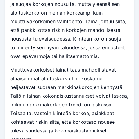
ja suojaa korkojen nousulta, mutta yleensä sen
aloituskorko on hieman korkeampi kuin
muuttuvakorkoinen vaihtoehto. Tämä johtuu siitä,
että pankki ottaa riskin korkojen mahdollisesta
noususta tulevaisuudessa. Kiinteän koron suoja
toimii erityisen hyvin taloudessa, jossa ennusteet
ovat epävarmoja tai hallitsemattomia.
Muuttuvakorkoiset lainat taas mahdollistavat
alhaisemmat aloituskorkoihin, koska ne
heijastavat suoraan markkinakorkojen kehitystä.
Tällöin lainan kokonaiskustannukset voivat laskea,
mikäli markkinakorkojen trendi on laskussa.
Toisaalta, vastoin kiinteää korkoa, asiakkaat
kohtaavat riskin siitä, että korkotaso nousee
tulevaisuudessa ja kokonaiskustannukset