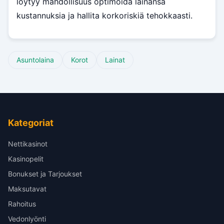
löytyy mahdollisuus optimoida lainansa
kustannuksia ja hallita korkoriskiä tehokkaasti.
Asuntolaina
Korot
Lainat
Kategoriat
Nettikasinot
Kasinopelit
Bonukset ja Tarjoukset
Maksutavat
Rahoitus
Vedonlyönti