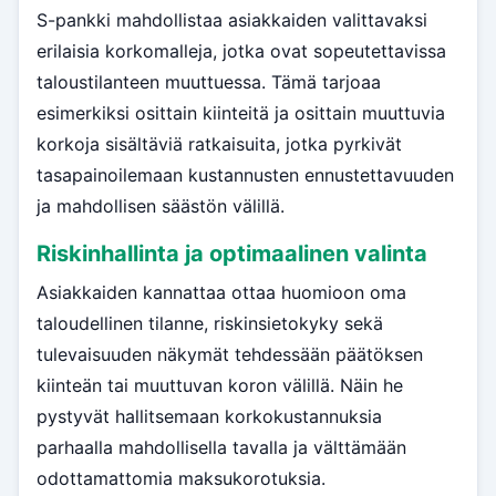
S-pankki mahdollistaa asiakkaiden valittavaksi
erilaisia korkomalleja, jotka ovat sopeutettavissa
taloustilanteen muuttuessa. Tämä tarjoaa
esimerkiksi osittain kiinteitä ja osittain muuttuvia
korkoja sisältäviä ratkaisuita, jotka pyrkivät
tasapainoilemaan kustannusten ennustettavuuden
ja mahdollisen säästön välillä.
Riskinhallinta ja optimaalinen valinta
Asiakkaiden kannattaa ottaa huomioon oma
taloudellinen tilanne, riskinsietokyky sekä
tulevaisuuden näkymät tehdessään päätöksen
kiinteän tai muuttuvan koron välillä. Näin he
pystyvät hallitsemaan korkokustannuksia
parhaalla mahdollisella tavalla ja välttämään
odottamattomia maksukorotuksia.