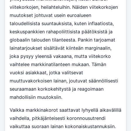
viitekorkojen, heilahteluihin. Näiden viitekorkojen
muutokset johtuvat usein euroalueen
taloudellisista suuntauksista, kuten inflaatiosta,
keskuspankkien rahapoliittisista päätöksistä ja
globaalin talouden tilanteesta. Pankin tarjoamat
lainatarjoukset sisältävät kiinteän marginaalin,
joka pysyy yleensä vakaana, mutta viitekorko
vaihtelee markkinatilanteen mukaan. Tämän
vuoksi asiakkaat, jotka valitsevat
muuttuvakorkoisen lainan, joutuvat säännöllisesti
seuraamaan korkokehitystä ja reagoimaan
mahdollisiin muutoksiin.
Vaikka markkinakorot saattavat lyhyellä aikavälillä
vaihdella, pitkäjänteisesti koronnousutrendi
vaikuttaa suoraan lainan kokonaiskustannuksiin.