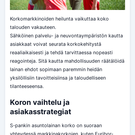
Korkomarkkinoiden heilunta vaikuttaa koko
talouden vakauteen.
Sähköinen palvelu- ja neuvontaympäristön kautta
asiakkaat voivat seurata korkokehitystä
reaaliaikaisesti ja tehdä tarvittaessa nopeasti
reagointeja. Sitä kautta mahdollisuuden räätälöidä
lainan ehdot sopimaan paremmin heidän
yksilöllisiin tavoitteisiinsa ja taloudelliseen
tilanteeseensa.
Koron vaihtelu ja
asiakasstrategiat
S-pankin asuntolainan korko on suoraan
yhteydessä markkinakorkojen, kuten Euribor-