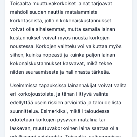
Toisaalta muuttuvakorkoiset lainat tarjoavat
mahdollisuuden nauttia matalammista
korkotasoista, jolloin kokonaiskustannukset
voivat olla alhaisemmat, mutta samalla lainan
kustannukset voivat myös nousta korkojen
noustessa. Korkojen vaihtelu voi vaikuttaa myös
siihen, kuinka nopeasti ja kuinka paljon lainan
kokonaiskustannukset kasvavat, mikä tekee
niiden seuraamisesta ja hallinnasta tärkeää.
Useimmissa tapauksissa lainanhakijat voivat valita
eri korkojoustoista, ja tähän liittyvä valinta
edellyttää usein riskien arviointia ja taloudellista
suunnittelua. Esimerkiksi, mikäli taloudessa
odotetaan korkojen pysyvän matalina tai
laskevan, muuttuvakorkoinen laina saattaa olla
edullisempi vaihtoehto. Toisaalta, epävarmoissa