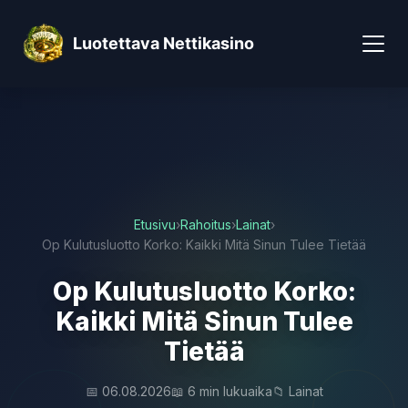
Luotettava Nettikasino
Etusivu
›
Rahoitus
›
Lainat
›
Op Kulutusluotto Korko: Kaikki Mitä Sinun Tulee Tietää
Op Kulutusluotto Korko:
Kaikki Mitä Sinun Tulee
Tietää
📅 06.08.2026
📖 6 min lukuaika
📁 Lainat