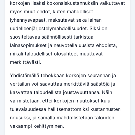
korkojen lisäksi kokonaiskustannuksiin vaikuttavat
myös muut ehdot, kuten mahdolliset
lyhennysvapaat, maksutavat sekä lainan
uudelleenjärjestelymahdollisuudet. Siksi on
suositeltavaa säännöllisesti tarkistaa
lainasopimukset ja neuvotella uusista ehdoista,
mikäli taloudelliset olosuhteet muuttuvat
merkittävästi.
Yhdistämällä tehokkaan korkojen seurannan ja
vertailun voi saavuttaa merkittäviä säästöjä ja
kasvattaa taloudellista joustavuuttansa. Näin
varmistetaan, ettei korkojen muutokset kulu
tulevaisuudessa hallitsemattomiksi kustannusten
nousuksi, ja samalla mahdollistetaan talouden
vakaampi kehittyminen.