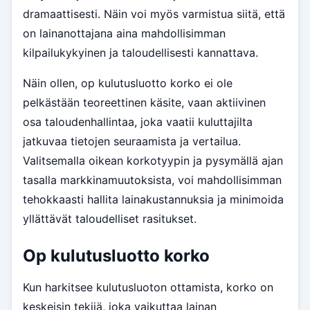
dramaattisesti. Näin voi myös varmistua siitä, että
on lainanottajana aina mahdollisimman
kilpailukykyinen ja taloudellisesti kannattava.
Näin ollen, op kulutusluotto korko ei ole
pelkästään teoreettinen käsite, vaan aktiivinen
osa taloudenhallintaa, joka vaatii kuluttajilta
jatkuvaa tietojen seuraamista ja vertailua.
Valitsemalla oikean korkotyypin ja pysymällä ajan
tasalla markkinamuutoksista, voi mahdollisimman
tehokkaasti hallita lainakustannuksia ja minimoida
yllättävät taloudelliset rasitukset.
Op kulutusluotto korko
Kun harkitsee kulutusluoton ottamista, korko on
keskeisin tekijä, joka vaikuttaa lainan