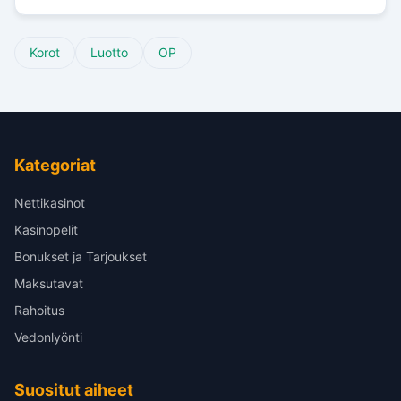
Korot
Luotto
OP
Kategoriat
Nettikasinot
Kasinopelit
Bonukset ja Tarjoukset
Maksutavat
Rahoitus
Vedonlyönti
Suositut aiheet