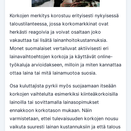
Korkojen merkitys korostuu erityisesti nykyisessä
taloustilanteessa, jossa korkomarkkinat ovat
herkästi reagoivia ja voivat osaltaan joko
vakauttaa tai lisätä lainanhoitokustannuksia.
Monet suomalaiset vertailuvat aktiivisesti eri
lainavaihtoehtojen korkoja ja käyttävät online-
työkaluja arvioidakseen, milloin ja miten kannattaa
ottaa laina tai mitä lainamuotoa suosia.
Osa kuluttajista pyrkii myös suojaamaan itseään
korkojen vaihtelulta esimerkiksi kiinteäkorkoisilla
lainoilla tai sovittamalla lainasopimukset
ennakkoon korkotason mukaan. Näin
varmistetaan, ettei tulevaisuuden korkojen nousu
vaikuta suuresti lainan kustannuksiin ja että talous