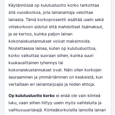
Käytännössä op kulutusluotto korko tarkoittaa
sitä vuosikorkoa, jota lainanantaja veloittaa
lainasta. Tämä korkoprosentti sisältää usein sekä
viitekorkoon sidotut että mahdolliset lisämaksut,
ja se kertoo, kuinka paljon lainan
kokonaiskustannukset voivat maksimoida.
Nostettaessa lainaa, kuten op kulutusluottoa,
korko vaikuttaa suoraan siihen, kuinka suuri
kuukausittainen lyhennys tai
kokonaiskustannukset ovat. Näin ollen korkojen
seuraaminen ja ymmärtäminen on keskeistä, kun
vertaillaan eri lainantarjoajia ja niiden ehtoja.
Op kulutusluotto korko
ei enää ole vain kiinteä
luku, vaan siihen liittyy usein myös vaihteluita ja
vaihtuvuusriskejä. Kiinteäkorkoisilla lainoilla lainan