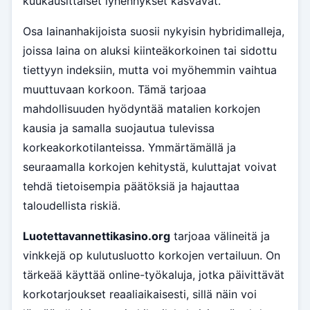
kuukausittaiset lyhennykset kasvavat.
Osa lainanhakijoista suosii nykyisin hybridimalleja,
joissa laina on aluksi kiinteäkorkoinen tai sidottu
tiettyyn indeksiin, mutta voi myöhemmin vaihtua
muuttuvaan korkoon. Tämä tarjoaa
mahdollisuuden hyödyntää matalien korkojen
kausia ja samalla suojautua tulevissa
korkeakorkotilanteissa. Ymmärtämällä ja
seuraamalla korkojen kehitystä, kuluttajat voivat
tehdä tietoisempia päätöksiä ja hajauttaa
taloudellista riskiä.
Luotettavannettikasino.org
tarjoaa välineitä ja
vinkkejä op kulutusluotto korkojen vertailuun. On
tärkeää käyttää online-työkaluja, jotka päivittävät
korkotarjoukset reaaliaikaisesti, sillä näin voi